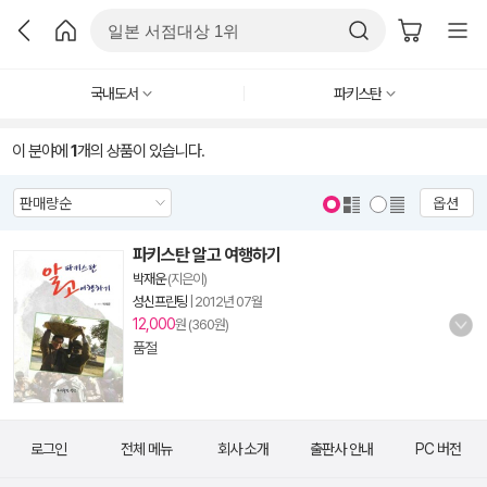
국내도서
파키스탄
이 분야에
1
개의 상품이 있습니다.
옵션
파키스탄 알고 여행하기
박재운
(지은이)
성신프린팅
|
2012년 07월
12,000
원 (360원)
품절
로그인
전체 메뉴
회사 소개
출판사 안내
PC 버전