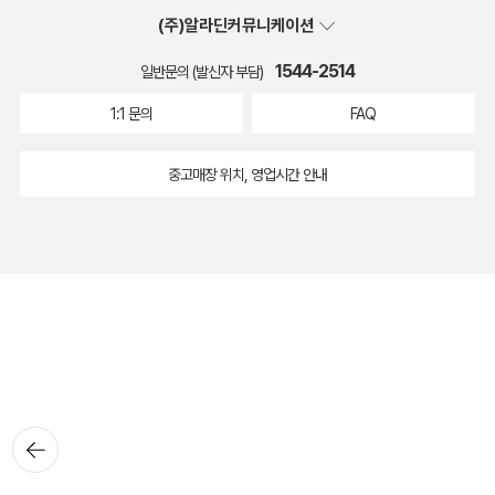
(주)알라딘커뮤니케이션
1544-2514
일반문의 (발신자 부담)
1:1 문의
FAQ
중고매장 위치, 영업시간 안내
뒤로가
기