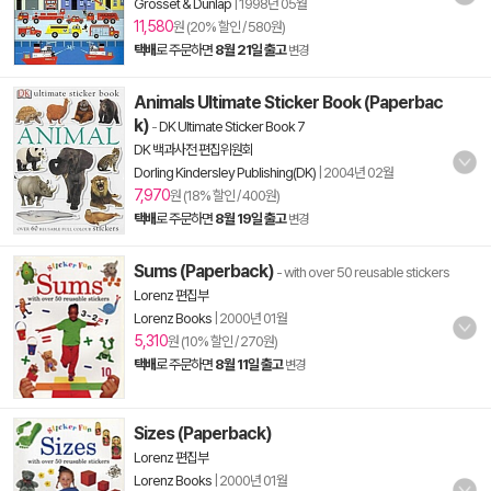
Grosset & Dunlap
|
1998년 05월
11,580
원 (20% 할인 / 580원)
택배
로 주문하면
8월 21일 출고
변경
Animals Ultimate Sticker Book (Paperbac
k)
-
DK Ultimate Sticker Book 7
DK 백과사전 편집위원회
Dorling Kindersley Publishing(DK)
|
2004년 02월
7,970
원 (18% 할인 / 400원)
택배
로 주문하면
8월 19일 출고
변경
Sums (Paperback)
- with over 50 reusable stickers
Lorenz 편집부
Lorenz Books
|
2000년 01월
5,310
원 (10% 할인 / 270원)
택배
로 주문하면
8월 11일 출고
변경
Sizes (Paperback)
Lorenz 편집부
Lorenz Books
|
2000년 01월