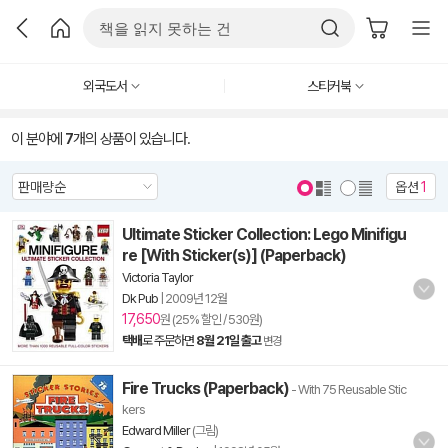
외국도서
스티커북
이 분야에
7
개의 상품이 있습니다.
옵션
1
Ultimate Sticker Collection: Lego Minifigu
re [With Sticker(s)] (Paperback)
Victoria Taylor
Dk Pub
|
2009년 12월
17,650
원 (25% 할인 / 530원)
택배
로 주문하면
8월 21일 출고
변경
Fire Trucks (Paperback)
- With 75 Reusable Stic
kers
Edward Miller
(그림)