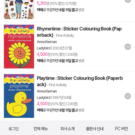
5,310
원 (10% 할인 / 270원)
택배
로 주문하면
8월 11일 출고
변경
Rhymetime : Sticker Colouring Book (Pap
erback)
- First Activity
Anna Kiernan
Ladybird
|
2003년 07월
4,500
원 (10% 할인 / 230원)
택배
로 주문하면
8월 11일 출고
변경
Playtime : Sticker Colouring Book (Paperb
ack)
- First Activity
Anna Kiernan
Ladybird
|
1997년 04월
4,500
원 (10% 할인 / 230원)
택배
로 주문하면
8월 11일 출고
변경
로그인
전체 메뉴
회사 소개
출판사 안내
PC 버전