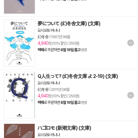
夢について (幻冬舍文庫) (文庫)
요시모토 바나나
幻冬舍
|
1997년 08월
4,940
원 (10% 할인 / 250원)
택배
로 주문하면
8월 19일 출고
변경
Q人生って? (幻冬舍文庫 よ 2-19) (文庫)
요시모토 바나나
幻冬舍
|
2011년 08월
4,940
원 (10% 할인 / 250원)
택배
로 주문하면
8월 19일 출고
변경
ハゴロモ (新潮文庫) (文庫)
요시모토 바나나