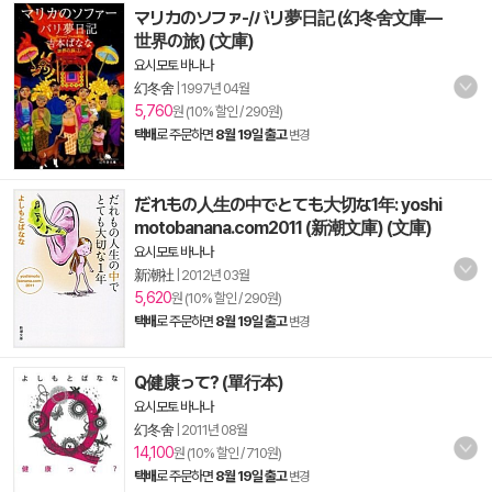
マリカのソファ-/バリ夢日記 (幻冬舍文庫―
世界の旅) (文庫)
요시모토 바나나
幻冬舍
|
1997년 04월
5,760
원 (10% 할인 / 290원)
택배
로 주문하면
8월 19일 출고
변경
だれもの人生の中でとても大切な1年: yoshi
motobanana.com2011 (新潮文庫) (文庫)
요시모토 바나나
新潮社
|
2012년 03월
5,620
원 (10% 할인 / 290원)
택배
로 주문하면
8월 19일 출고
변경
Q健康って? (單行本)
요시모토 바나나
幻冬舍
|
2011년 08월
14,100
원 (10% 할인 / 710원)
택배
로 주문하면
8월 19일 출고
변경