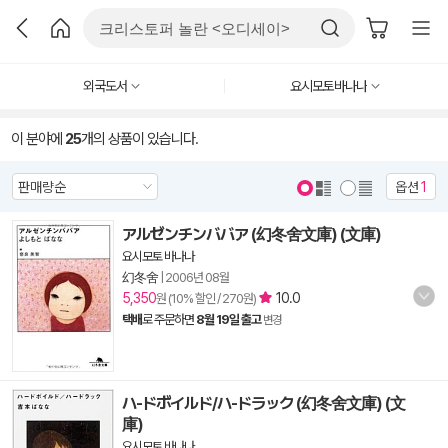
외국도서
요시모토바나나
이 분야에
25
개의 상품이 있습니다.
옵션
1
アルゼンチンババア (幻冬舍文庫) (文庫)
요시모토 바나나
幻冬舍
|
2006년 08월
5,350
10.0
원 (10% 할인 / 270원)
택배
로 주문하면
8월 19일 출고
변경
ハ-ドボイルド/ハ-ドラック (幻冬舍文庫) (文
庫)
요시모토 바나나