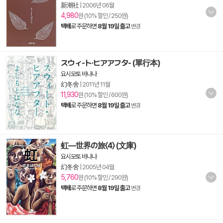
新潮社
|
2006년 06월
4,980
원 (10% 할인 / 250원)
택배
로 주문하면
8월 19일 출고
변경
スウィ-ト·ヒアアフタ- (單行本)
요시모토 바나나
幻冬舍
|
2011년 11월
11,930
원 (10% 할인 / 600원)
택배
로 주문하면
8월 19일 출고
변경
虹―世界の旅〈4〉 (文庫)
요시모토 바나나
幻冬舍
|
2005년 04월
5,760
원 (10% 할인 / 290원)
택배
로 주문하면
8월 19일 출고
변경