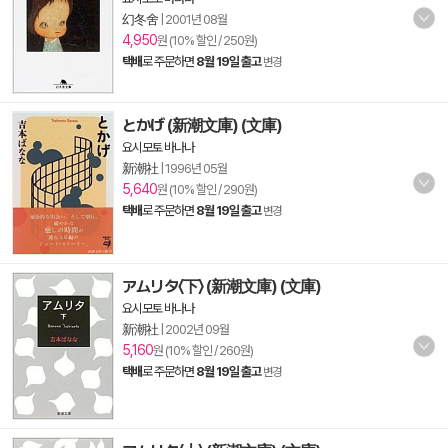
幻冬舍
|
2001년 08월
4,950
원 (10% 할인 / 250원)
택배
로 주문하면
8월 19일 출고
변경
とかげ (新潮文庫) (文庫)
요시모토 바나나
新潮社
|
1996년 05월
5,640
원 (10% 할인 / 290원)
택배
로 주문하면
8월 19일 출고
변경
アムリタ〈下〉 (新潮文庫) (文庫)
요시모토 바나나
新潮社
|
2002년 09월
5,160
원 (10% 할인 / 260원)
택배
로 주문하면
8월 19일 출고
변경