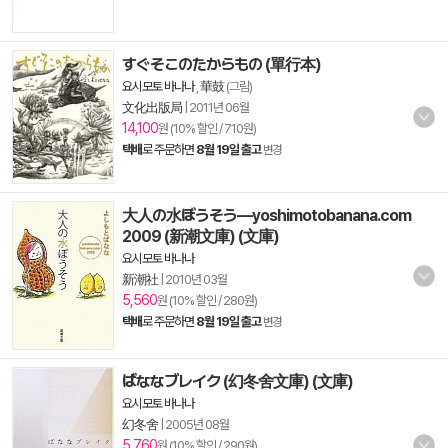
すぐそこのたからもの (單行本)
요시모토 바나나
,
華鼓
(그림)
文化出版局
|
2011년 06월
14,100
원 (10% 할인 / 710원)
택배
로 주문하면
8월 19일 출고
변경
大人の水ぼうそう―yoshimotobanana.com
2009 (新潮文庫) (文庫)
요시모토 바나나
新潮社
|
2010년 03월
5,560
원 (10% 할인 / 280원)
택배
로 주문하면
8월 19일 출고
변경
ばななブレイク (幻冬舍文庫) (文庫)
요시모토 바나나
幻冬舍
|
2005년 08월
5,760
원 (10% 할인 / 290원)