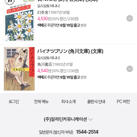
요시모토 바나나
幻冬舍
|
1997년 08월
4,530
원 (10% 할인 / 230원)
택배
로 주문하면
8월 19일 출고
변경
パイナツプリン (角川文庫) (文庫)
요시모토 바나나
角川書店
|
1992년 01월
4,540
원 (10% 할인 / 230원)
택배
로 주문하면
8월 19일 출고
변경
로그인
전체 메뉴
회사 소개
출판사 안내
PC 버전
(주)알라딘커뮤니케이션
1544-2514
일반문의 (발신자 부담)