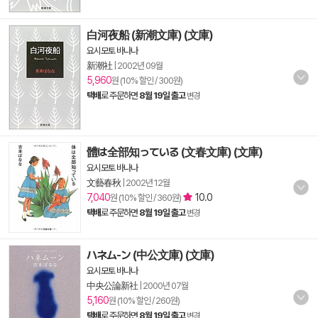
白河夜船 (新潮文庫) (文庫)
요시모토 바나나
新潮社
|
2002년 09월
5,960
원 (10% 할인 / 300원)
택배
로 주문하면
8월 19일 출고
변경
體は全部知っている (文春文庫) (文庫)
요시모토 바나나
文藝春秋
|
2002년 12월
7,040
10.0
원 (10% 할인 / 360원)
택배
로 주문하면
8월 19일 출고
변경
ハネム-ン (中公文庫) (文庫)
요시모토 바나나
中央公論新社
|
2000년 07월
5,160
원 (10% 할인 / 260원)
택배
로 주문하면
8월 19일 출고
변경