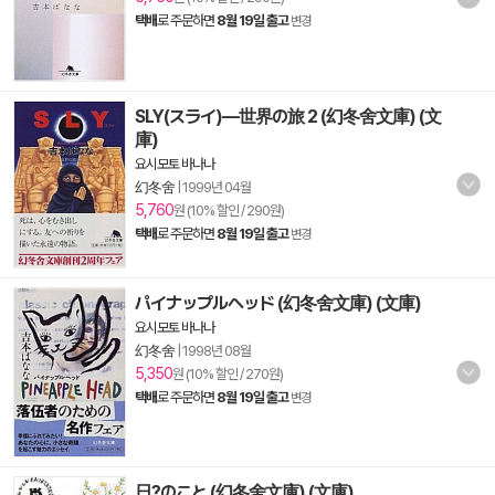
택배
로 주문하면
8월 19일 출고
변경
SLY(スライ)―世界の旅 2 (幻冬舍文庫) (文
庫)
요시모토 바나나
幻冬舍
|
1999년 04월
5,760
원 (10% 할인 / 290원)
택배
로 주문하면
8월 19일 출고
변경
パイナップルヘッド (幻冬舍文庫) (文庫)
요시모토 바나나
幻冬舍
|
1998년 08월
5,350
원 (10% 할인 / 270원)
택배
로 주문하면
8월 19일 출고
변경
日?のこと (幻冬舍文庫) (文庫)