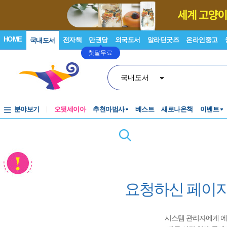
HOME
전자책
만권당
외국도서
알라딘굿즈
온라인중고
국내도서
첫달무료
국내도서
분야보기
오뒷세이아
추천마법사
베스트
새로나온책
이벤트
요청하신 페이지
시스템 관리자에게 에