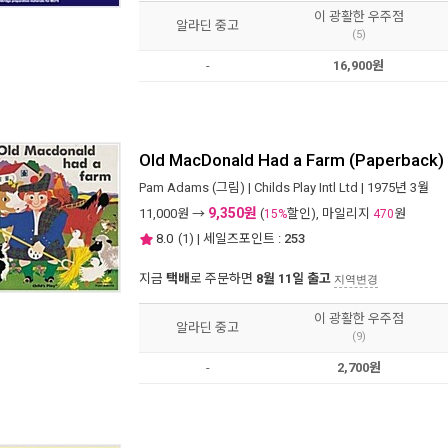
이 광활한 우주점
알라딘 중고
(5)
-
16,900원
Old MacDonald Had a Farm (Paperback)
Pam Adams
(그림) |
Childs Play Intl Ltd
| 1975년 3월
9,350원
11,000
원 →
(
할인), 마일리지
원
15%
470
8.0
(
1
) | 세일즈포인트 :
253
지금
택배
로 주문하면
8월 11일 출고
지역변경
이 광활한 우주점
알라딘 중고
(9)
-
2,700원