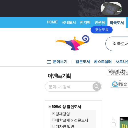
HOME
국내도서
전자책
만권당
외국도서
첫달무료
외국도
분야보기
일본도서
베스트셀러
새로나
일본어입력
이벤트/기획
이 분야에
1
판매량순
50%이상 할인도서
경제경영
1.
대학교재 & 전문도서
디자인 일반