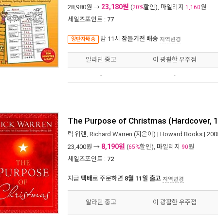
23,180원
28,980
원 →
(
할인), 마일리지
원
20%
1,160
세일즈포인트 :
77
밤 11시
잠들기전 배송
양탄자배송
지역변경
알라딘 중고
이 광활한 우주점
-
-
The Purpose of Christmas (Hardcover, 1
릭 워렌
,
Richard Warren
(지은이) |
Howard Books
| 20
8,190원
23,400
원 →
(
할인), 마일리지
원
65%
90
세일즈포인트 :
72
지금
택배
로 주문하면
8월 11일 출고
지역변경
알라딘 중고
이 광활한 우주점