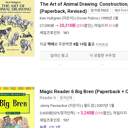
The Art of Animal Drawing: Construction,
(Paperback, Revised)
정가제
FREE
해외직수
Ken Hultgren
(지은이) |
Dover Pubns
| 1993년 2월
20,310원
27,090
원 →
(
할인), 마일리지
원
25%
610
세일즈포인트 :
161
지금
택배
로 주문하면
8월 19일 출고
지역변경
알라딘 중고
이 광활한 우주점
-
-
Magic Reader 6 Big Bren (Paperback + 
Reader 6
정가인하
Jenny Pausacker
(지은이) |
월드컴
| 2007년 1월
3,240원
3,600
원(52%정가인하) →
(
할인), 마일리지
10%
세일즈포인트 :
137
부록 : CD 1장