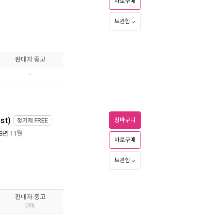
바로구매
보관함
판매자 중고
-
st)
장바구니
정가제
FREE
08년 11월
바로구매
보관함
판매자 중고
(20)