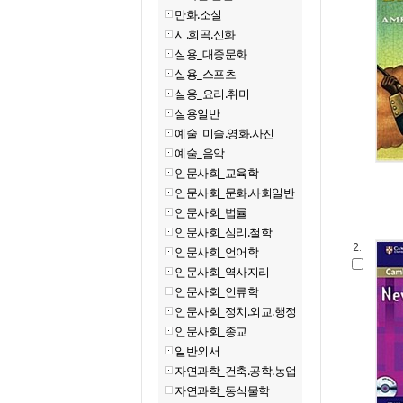
만화.소설
시.희곡.신화
실용_대중문화
실용_스포츠
실용_요리.취미
실용일반
예술_미술.영화.사진
예술_음악
인문사회_교육학
인문사회_문화.사회일반
인문사회_법률
인문사회_심리.철학
2.
인문사회_언어학
인문사회_역사지리
인문사회_인류학
인문사회_정치.외교.행정
인문사회_종교
일반외서
자연과학_건축.공학.농업
자연과학_동식물학