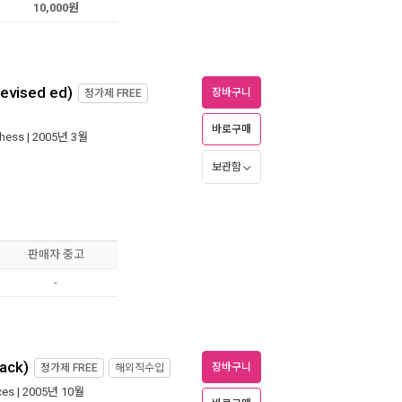
10,000원
evised ed)
장바구니
정가제
FREE
바로구매
Chess
| 2005년 3월
보관함
판매자 중고
-
ack)
장바구니
정가제
FREE
해외직수입
ces
| 2005년 10월