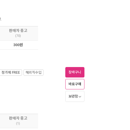
.
판매자 중고
(70)
300원
장바구니
정가제
FREE
해외직수입
바로구매
보관함
판매자 중고
(1)