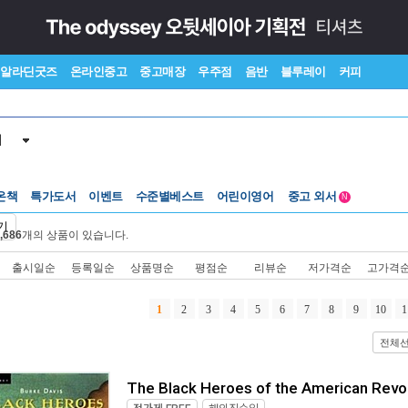
알라딘굿즈
온라인중고
중고매장
우주점
음반
블루레이
커피
서
수준별베스트
중고 외서
온책
특가도서
이벤트
어린이영어
N
Lexile®
5백원부터
기
,686
개의 상품이 있습니다.
수준별베스트
중고 외서
출시일순
등록일순
상품명순
평점순
리뷰순
저가격순
고가격
1
2
3
4
5
6
7
8
9
10
1
전체
The Black Heroes of the American Revo