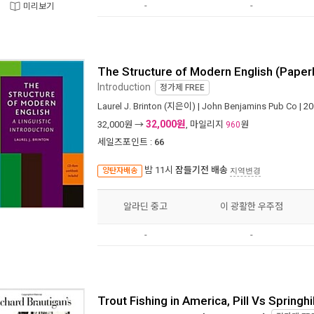
-
-
미리보기
The Structure of Modern English (Pape
Introduction
정가제
FREE
Laurel J. Brinton
(지은이) |
John Benjamins Pub Co
| 2
32,000원
32,000
원 →
, 마일리지
원
960
세일즈포인트 :
66
밤 11시
잠들기전 배송
양탄자배송
지역변경
알라딘 중고
이 광활한 우주점
-
-
Trout Fishing in America, Pill Vs Springhil