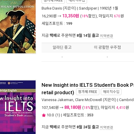
정가제
FREE
해외직수입
Burke Davis
(지은이) |
Sandpiper
| 1992년 1월
13,350원
16,290
원 →
(
할인), 마일리지
원
18%
670
세일즈포인트 :
199
지금
택배
로 주문하면
8월 14일 출고
지역변경
알라딘 중고
이 광활한 우주점
-
-
New Insight into IELTS Student's Book 
retail product)
정가제
FREE
해외직수입
Vanessa Jakeman
,
Clare McDowell
(지은이) |
Cambridg
88,180원
107,540
원 →
(
할인), 마일리지
원
18%
4,410
10.0
(
1
) | 세일즈포인트 :
353
지금
택배
로 주문하면
8월 24일 출고
지역변경