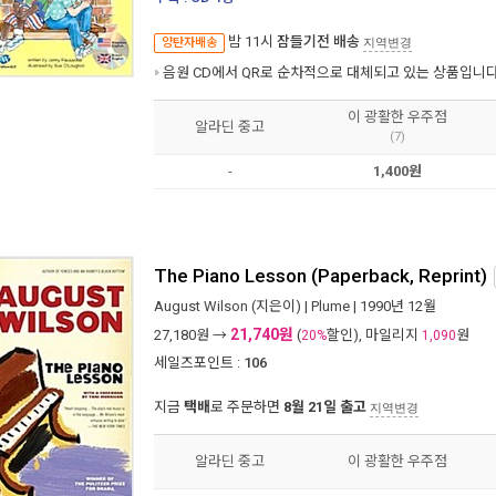
밤 11시
잠들기전 배송
양탄자배송
지역변경
음원 CD에서 QR로 순차적으로 대체되고 있는 상품입니다
이 광활한 우주점
알라딘 중고
(7)
-
1,400원
The Piano Lesson (Paperback, Reprint)
August Wilson
(지은이) |
Plume
| 1990년 12월
21,740원
27,180
원 →
(
할인), 마일리지
원
20%
1,090
세일즈포인트 :
106
지금
택배
로 주문하면
8월 21일 출고
지역변경
알라딘 중고
이 광활한 우주점