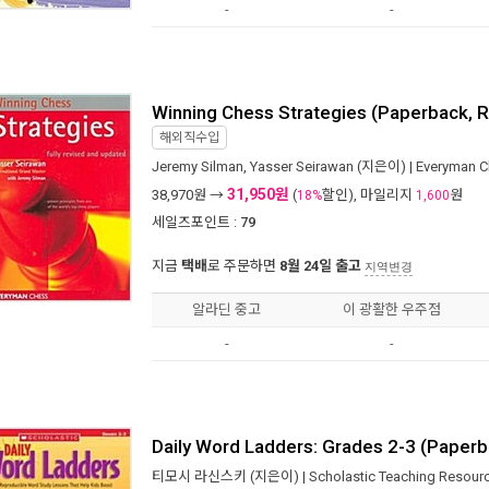
-
-
Winning Chess Strategies (Paperback, R
해외직수입
Jeremy Silman
,
Yasser Seirawan
(지은이) |
Everyman 
31,950원
38,970
원 →
(
할인), 마일리지
원
18%
1,600
세일즈포인트 :
79
지금
택배
로 주문하면
8월 24일 출고
지역변경
알라딘 중고
이 광활한 우주점
-
-
Daily Word Ladders: Grades 2-3 (Paperb
티모시 라신스키
(지은이) |
Scholastic Teaching Resour