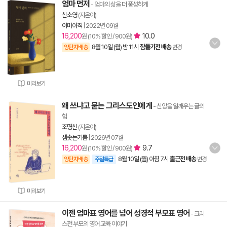
엄마 먼저
- 엄마의 삶을 더 풍성하게
신소영
(지은이)
이미아직
|
2022년 09월
16,200
10.0
원 (10% 할인 / 900원)
8월 10일 (월) 밤 11시
잠들기전 배송
양탄자배송
변경
미리보기
왜 쓰냐고 묻는 그리스도인에게
- 신앙을 일깨우는 글의
힘
조명신
(지은이)
샘솟는기쁨
|
2026년 07월
16,200
9.7
원 (10% 할인 / 900원)
8월 10일 (월) 아침 7시
출근전 배송
양탄자배송
주말특급
변경
미리보기
이젠 엄마표 영어를 넘어 성경적 부모표 영어
- 크리
스천 부모의 영어 교육 이야기