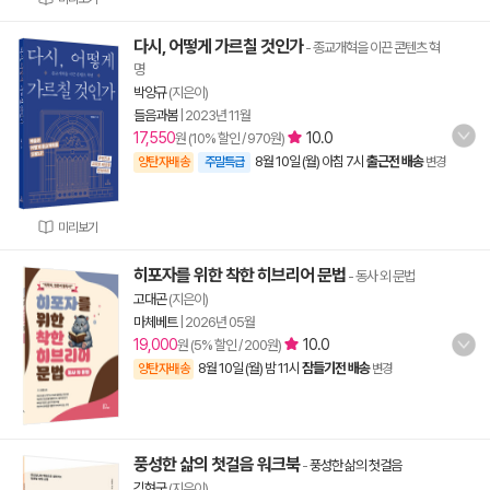
다시, 어떻게 가르칠 것인가
- 종교개혁을 이끈 콘텐츠 혁
명
박양규
(지은이)
들음과봄
|
2023년 11월
17,550
10.0
원 (10% 할인 / 970원)
8월 10일 (월) 아침 7시
출근전 배송
양탄자배송
주말특급
변경
미리보기
히포자를 위한 착한 히브리어 문법
- 동사 외 문법
고대곤
(지은이)
마체베트
|
2026년 05월
19,000
10.0
원 (5% 할인 / 200원)
8월 10일 (월) 밤 11시
잠들기전 배송
양탄자배송
변경
풍성한 삶의 첫걸음 워크북
-
풍성한 삶의 첫걸음
김형국
(지은이)