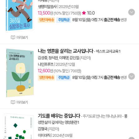
이세종
(지은이)
생명의말씀사
|
2025년 03월
13,500
10.0
원 (10% 할인 / 750원)
8월 10일 (월) 아침 7시
출근전 배송
양탄자배송
주말특급
변경
미리보기
나는 영혼을 살리는 교사입니다
-
넥스트 교사교육 1
김성중
,
정석원
,
이재영
,
김민철
(지은이)
나인프루츠
|
2025년 12월
12,600
원 (10% 할인 / 700원)
8월 10일 (월) 아침 7시
출근전 배송
양탄자배송
주말특급
변경
미리보기
기도를 배우는 중입니다
- 주기도로 만나는 하나님나라
-
풍
성한 삶이 깊어지는 영성훈련 1
김형국
(지은이)
이미아직
|
2024년 09월