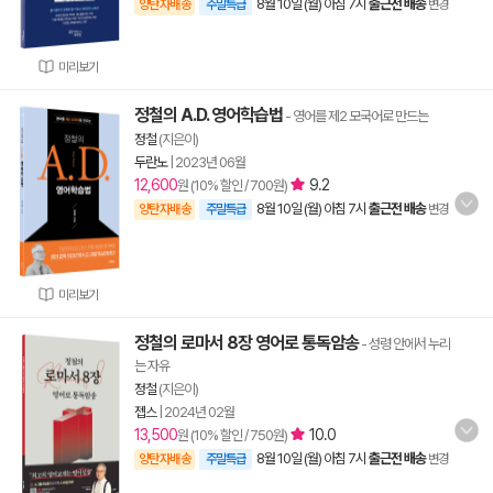
8월 10일 (월) 아침 7시
출근전 배송
양탄자배송
주말특급
변경
미리보기
정철의 A.D. 영어학습법
- 영어를 제2 모국어로 만드는
정철
(지은이)
두란노
|
2023년 06월
12,600
9.2
원 (10% 할인 / 700원)
8월 10일 (월) 아침 7시
출근전 배송
양탄자배송
주말특급
변경
미리보기
정철의 로마서 8장 영어로 통독암송
- 성령 안에서 누리
는 자유
정철
(지은이)
젭스
|
2024년 02월
13,500
10.0
원 (10% 할인 / 750원)
8월 10일 (월) 아침 7시
출근전 배송
양탄자배송
주말특급
변경