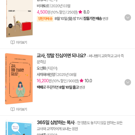
비아토르
|
2020년 03월
4,500
8.0
원 (10% 할인 / 250원)
8월 10일 (월) 밤 11시
잠들기전 배송
양탄자배송
변경
미리보기
교사, 정말 진심이면 되나요?
- 써나쌤의 교회학교 교사 즉
문즉답
오선화
(지은이)
사자와어린양
|
2025년 08월
16,200
10.0
원 (10% 할인 / 900원)
택배
로 주문하면
8월 10일 출고
변경
미리보기
365일 심방하는 목사
- 한 영혼도 놓치지 않길 원하는 모든
교사와 교역자에게 보내는 응원