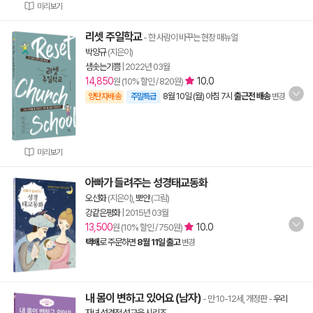
미리보기
리셋 주일학교
- 한 사람이 바꾸는 현장 매뉴얼
박양규
(지은이)
샘솟는기쁨
|
2022년 03월
14,850
10.0
원 (10% 할인 / 820원)
8월 10일 (월) 아침 7시
출근전 배송
양탄자배송
주말특급
변경
미리보기
아빠가 들려주는 성경태교동화
오선화
(지은이),
뽀얀
(그림)
강같은평화
|
2015년 03월
13,500
10.0
원 (10% 할인 / 750원)
택배
로 주문하면
8월 11일 출고
변경
내 몸이 변하고 있어요 (남자)
- 만 10-12세, 개정판
-
우리
자녀 성경적 성교육 시리즈