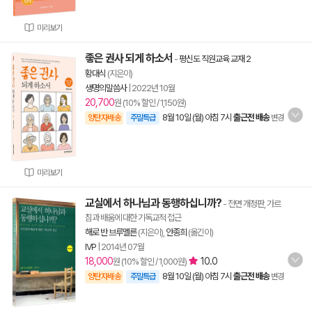
미리보기
좋은 권사 되게 하소서
-
평신도 직원교육 교재 2
황대식
(지은이)
생명의말씀사
|
2022년 10월
20,700
원 (10% 할인 / 1,150원)
8월 10일 (월) 아침 7시
출근전 배송
양탄자배송
주말특급
변경
미리보기
교실에서 하나님과 동행하십니까?
- 전면 개정판, 가르
침과 배움에 대한 기독교적 접근
해로 반 브루멜른
(지은이),
안종희
(옮긴이)
IVP
|
2014년 07월
18,000
10.0
원 (10% 할인 / 1,000원)
8월 10일 (월) 아침 7시
출근전 배송
양탄자배송
주말특급
변경