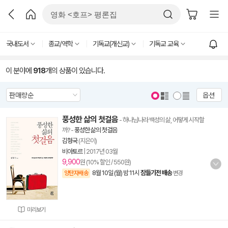
국내도서
종교/역학
기독교(개신교)
기독교 교육
이 분야에
918
개의 상품이 있습니다.
옵션
풍성한 삶의 첫걸음
- 하나님나라 백성의 삶, 어떻게 시작할
까?
-
풍성한 삶의 첫걸음
김형국
(지은이)
비아토르
|
2017년 03월
9,900
원 (10% 할인 / 550원)
8월 10일 (월) 밤 11시
잠들기전 배송
양탄자배송
변경
미리보기