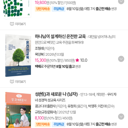
19,800
원 (10% 할인 / 1,100원)
8월 10일 (월) 아침 7시
출근전 배송
양탄자배송
주말특급
변경
미리보기
하나님이 설계하신 온전한 교육
- 대안을 넘어 하나님의
원안으로 빼앗긴 교육 주권을 회복하라!
조형래
(지은이)
목양북
|
2026년 03월
15,300
10.0
원 (10% 할인 / 850원)
택배
로 주문하면
8월 10일 출고
변경
미리보기
성(性)과 새로운 나 (남자)
- 만 13-18세, 개정판
-
우리 자
녀 성경적 성교육 시리즈
콩고디아 출판사
(지은이),
유정희
(옮긴이),
박영주
,
이진아
(감수)
규장(규장문화사)
|
2021년 12월
8,100
원 (10% 할인 / 450원)
8월 10일 (월) 아침 7시
출근전 배송
양탄자배송
주말특급
변경