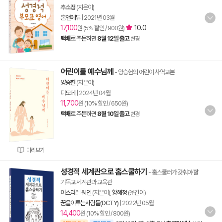
추소정
(지은이)
홈앤에듀
|
2021년 03월
17,100
10.0
원 (5% 할인 / 900원)
택배
로 주문하면
8월 12일 출고
변경
어린이를 예수님께
- 양승헌의 어린이 사역교본
양승헌
(지은이)
디모데
|
2024년 04월
11,700
원 (10% 할인 / 650원)
택배
로 주문하면
8월 10일 출고
변경
미리보기
성경적 세계관으로 홈스쿨하기
- 홈스쿨러가 갖춰야 할
기독교 세계관과 교육관
이스라엘 웨인
(지은이),
황혜정
(옮긴이)
꿈을이루는사람들(DCTY)
|
2022년 05월
14,400
원 (10% 할인 / 800원)