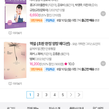
콩고디아 출판사
(지은이),
김유비
(옮긴이),
박영주
,
이진아
(감수)
규장(규장문화사)
|
2021년 12월
6,650
원 (5% 할인 / 210원)
8월 10일 (월) 아침 7시
출근전 배송
양탄자배송
주말특급
변경
미리보기
역설 (초판 한정 양장 에디션)
- 모순 가득한 그리스도인의
삶에서 발견한 인생 통찰
파커 J. 파머
(지은이),
김종훈
(옮긴이)
템북
|
2023년 12월
16,200
10.0
원 (10% 할인 / 900원)
8월 10일 (월) 아침 7시
출근전 배송
양탄자배송
주말특급
변경
미리보기
1
2
3
4
5
로그인
전체 메뉴
회사 소개
출판사 안내
PC 버전