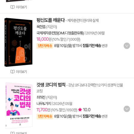
미리보기
평신도를 깨운다
- 제자훈련의 원리와 실제
옥한흠
(지은이)
국제제자훈련원(DMI.디엠출판유통)
|
2019년 08월
18,000
원 (10% 할인 / 1,000원)
8월 10일 (월) 밤 11시
잠들기전 배송
양탄자배송
변경
미리보기
갓생 코디의 법칙
- 강남 코디보다 강력한 12가지 성경적 인물
코칭
최하진
(지은이)
나무&가지
|
2026년 05월
11,700
10.0
원 (10% 할인 / 650원)
8월 10일 (월) 밤 11시
잠들기전 배송
양탄자배송
변경
미리보기