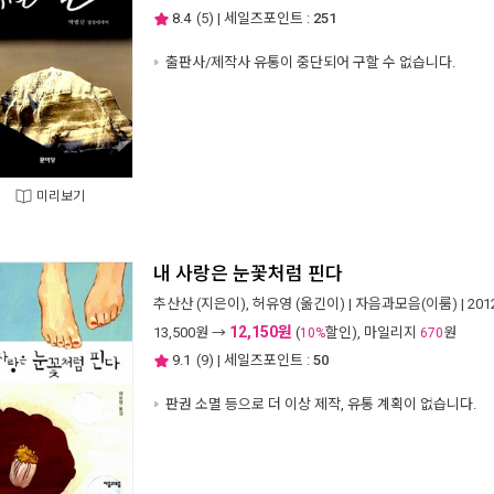
8.4
(
5
) | 세일즈포인트 :
251
출판사/제작사 유통이 중단되어 구할 수 없습니다.
미리보기
내 사랑은 눈꽃처럼 핀다
추산산
(지은이),
허유영
(옮긴이) |
자음과모음(이룸)
| 20
12,150원
13,500
원 →
(
할인), 마일리지
원
10%
670
9.1
(
9
) | 세일즈포인트 :
50
판권 소멸 등으로 더 이상 제작, 유통 계획이 없습니다.