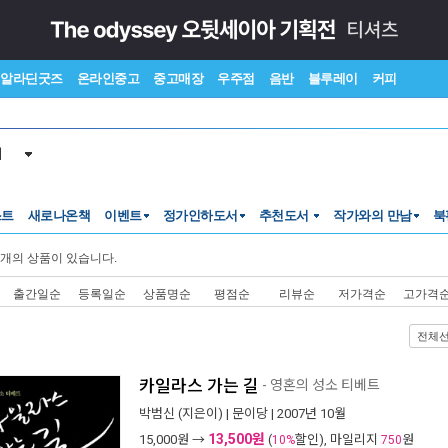
알라딘굿즈
온라인중고
중고매장
우주점
음반
블루레이
커피
서
스트
새로나온책
이벤트
정가인하도서
추천도서
작가와의 만남
북
개의 상품이 있습니다.
출간일순
등록일순
상품명순
평점순
리뷰순
저가격순
고가격
전체
카일라스 가는 길
- 영혼의 성소 티베트
박범신
(지은이) |
문이당
| 2007년 10월
13,500원
15,000
원 →
(
할인), 마일리지
원
10%
750