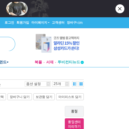
로그인
회원가입
마이페이지
고객센터
장바구니
(0)
펀드
북플
서재
투비컨티뉴드
창작플랫폼
투비컨티뉴드
옵션 설정
25개
순
선택
장바구니 담기
보관함 담기
마이리스트 담기
품절
품절센터
의뢰하기