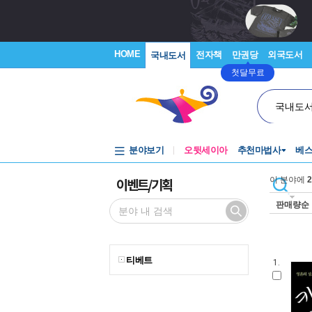
HOME
전자책
만권당
외국도서
국내도서
첫달무료
국내도
분야보기
오뒷세이아
추천마법사
베
이벤트/기획
이 분야에
2
판매량순
티베트
1.