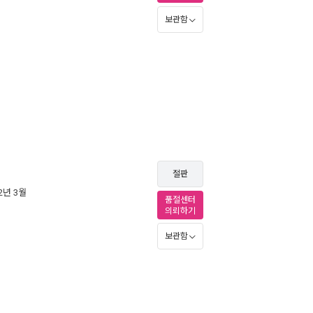
보관함
절판
12년 3월
품절센터
의뢰하기
보관함