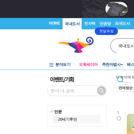
HOME
전자책
만권당
외국도서
국내도서
첫달무료
국내도
분야보기
오뒷세이아
추천마법사
베
이벤트/기획
이 분야에
1
판매량순
인문
1.
20세기후반