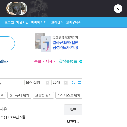
로그인
회원가입
마이페이지
고객센터
장바구니
(0)
투비컨티뉴드
펀드
북플
서재
창작플랫폼
투비컨티뉴드
옵션 설정
25개
순
선택
장바구니 담기
보관함 담기
마이리스트 담기
 치유
절판
스)
| 2009년 5월
보관함