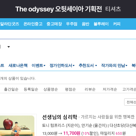
알라딘굿즈
온라인중고
중고매장
우주점
음반
블루레이
커피
서
스트
새로나온책
이벤트
정가인하도서
추천도서
작가와의 만남
북
개의 상품이 있습니다.
출간일순
등록일순
상품명순
평점순
리뷰순
저가격순
고가격
전체
선생님의 심리학
- 가르치는 사람들을 위한 행복한
토니 험프리스
(지은이),
안기순
(옮긴이) |
다산초당(다산북
11,700원
13,000
원 →
(
할인), 마일리지
원
10%
650