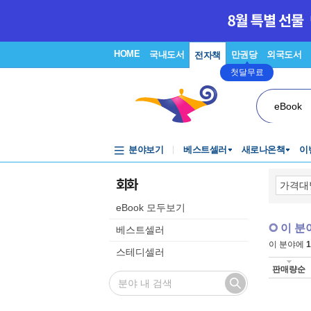
HOME
국내도서
만권당
외국도서
전자책
첫달무료
eBook
분야보기
베스트셀러
새로나온책
이
회화
eBook 모두보기
이 분
베스트셀러
이 분야에
1
스테디셀러
판매량순