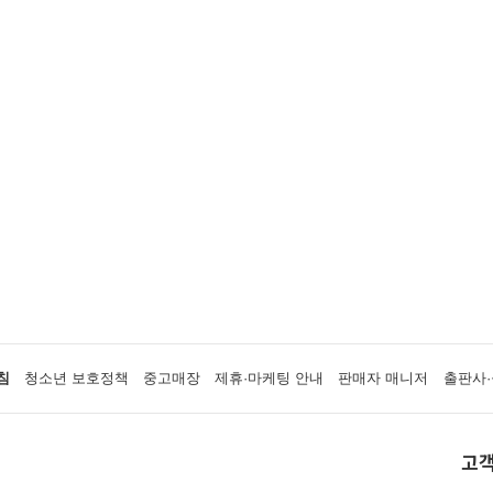
침
청소년 보호정책
중고매장
제휴·마케팅 안내
판매자 매니저
출판사·
고객