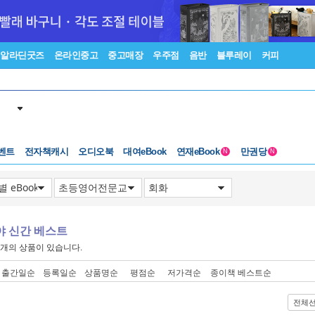
알라딘굿즈
온라인중고
중고매장
우주점
음반
블루레이
커피
벤트
전자책캐시
오디오북
대여eBook
연재eBook
만권당
N
N
야 신간 베스트
개의 상품이 있습니다.
출간일순
등록일순
상품명순
평점순
저가격순
종이책 베스트순
전체