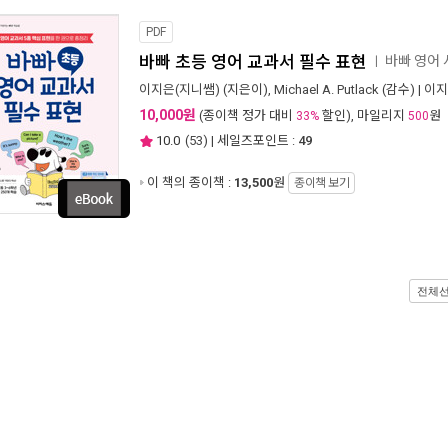
PDF
바빠 초등 영어 교과서 필수 표현
바빠 영어
ㅣ
이지은(지니쌤)
(지은이),
Michael A. Putlack
(감수) |
이지
10,000원
(종이책 정가 대비
할인), 마일리지
원
33%
500
10.0
(
53
) | 세일즈포인트 :
49
이 책의 종이책 :
13,500
원
종이책 보기
전체