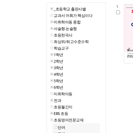
1.
_초등학교 출판사별
교과서 어휘가 핵심이다
미취학아동 종합
서술형.논술형
초등한국사
최상위/최고수준수학
학습교구
1학년
2학년
3학년
4학년
5학년
6학년
미취학아동
전과
초등월간지
EBS 초등
초등영어전문교재
단어