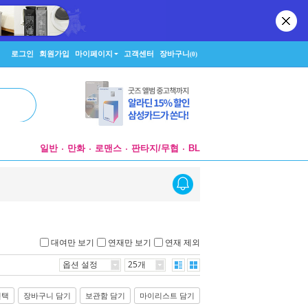
로그인
회원가입
마이페이지
고객센터
장바구니
(0)
일반
만화
로맨스
판타지/무협
BL
대여만 보기
연재만 보기
연재 제외
옵션 설정
25개
선택
장바구니 담기
보관함 담기
마이리스트 담기