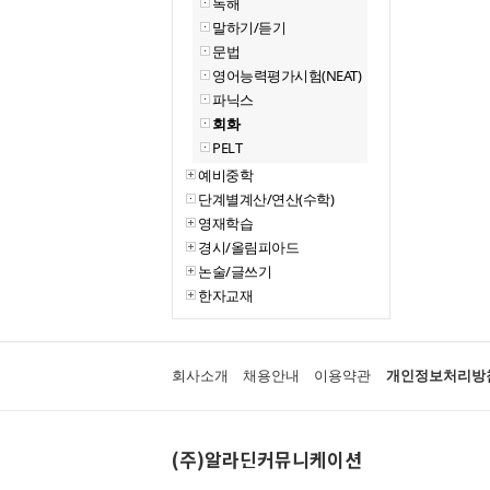
독해
말하기/듣기
문법
영어능력평가시험(NEAT)
파닉스
회화
PELT
예비중학
단계별계산/연산(수학)
영재학습
경시/올림피아드
논술/글쓰기
한자교재
회사소개
채용안내
이용약관
개인정보처리방
(주)알라딘커뮤니케이션