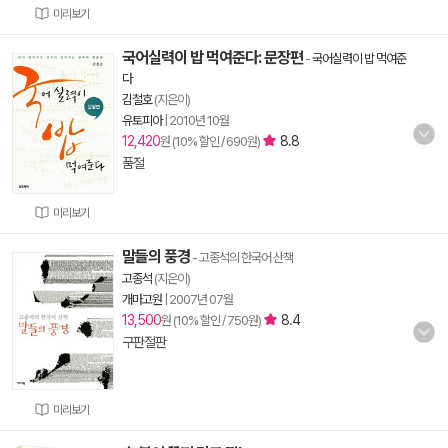
미리보기
국어실력이 밥 먹여준다: 문장편
-
국어실력이 밥 먹여준
다
김철호
(지은이)
유토피아
|
2010년 10월
12,420
8.8
원 (10% 할인 / 690원)
품절
미리보기
말들의 풍경
- 고종석의 한국어 산책
고종석
(지은이)
개마고원
|
2007년 07월
13,500
8.4
원 (10% 할인 / 750원)
구판절판
미리보기