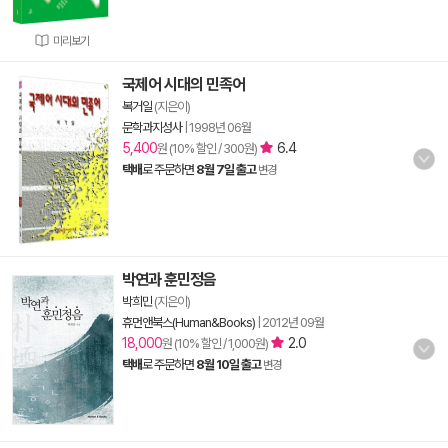
미리보기
국제어 시대의 민족어
복거일
(지은이)
문학과지성사
|
1998년 06월
5,400
6.4
원 (10% 할인 / 300원)
택배
로 주문하면
8월 7일 출고
변경
박연과 훈민정음
박희민
(지은이)
휴먼앤북스(Human&Books)
|
2012년 09월
18,000
2.0
원 (10% 할인 / 1,000원)
택배
로 주문하면
8월 10일 출고
변경