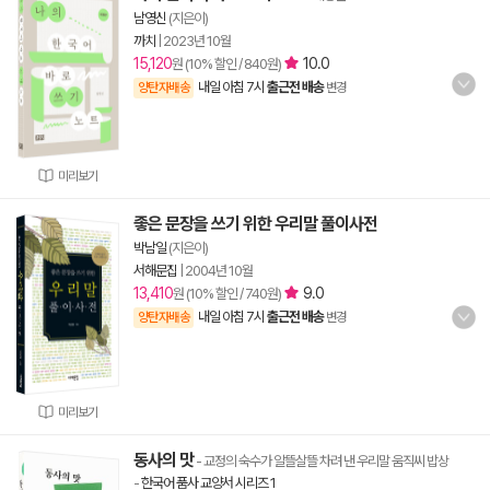
남영신
(지은이)
까치
|
2023년 10월
15,120
10.0
원 (10% 할인 / 840원)
내일 아침 7시
출근전 배송
양탄자배송
변경
미리보기
좋은 문장을 쓰기 위한 우리말 풀이사전
박남일
(지은이)
서해문집
|
2004년 10월
13,410
9.0
원 (10% 할인 / 740원)
내일 아침 7시
출근전 배송
양탄자배송
변경
미리보기
동사의 맛
- 교정의 숙수가 알뜰살뜰 차려 낸 우리말 움직씨 밥상
-
한국어 품사 교양서 시리즈 1