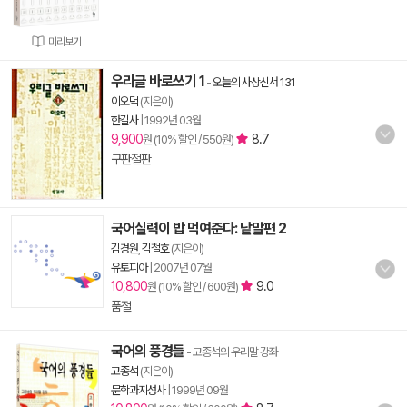
미리보기
우리글 바로쓰기 1
-
오늘의 사상신서 131
이오덕
(지은이)
한길사
|
1992년 03월
9,900
8.7
원 (10% 할인 / 550원)
구판절판
국어실력이 밥 먹여준다: 낱말편 2
김경원
,
김철호
(지은이)
유토피아
|
2007년 07월
10,800
9.0
원 (10% 할인 / 600원)
품절
국어의 풍경들
- 고종석의 우리말 강좌
고종석
(지은이)
문학과지성사
|
1999년 09월