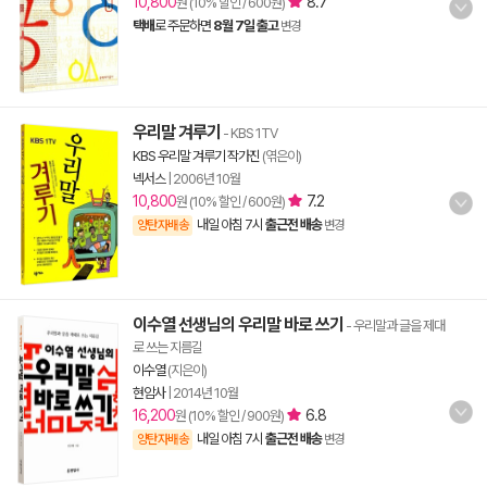
10,800
8.7
원 (10% 할인 / 600원)
택배
로 주문하면
8월 7일 출고
변경
우리말 겨루기
- KBS 1TV
KBS 우리말 겨루기 작가진
(엮은이)
넥서스
|
2006년 10월
10,800
7.2
원 (10% 할인 / 600원)
내일 아침 7시
출근전 배송
양탄자배송
변경
이수열 선생님의 우리말 바로 쓰기
- 우리말과 글을 제대
로 쓰는 지름길
이수열
(지은이)
현암사
|
2014년 10월
16,200
6.8
원 (10% 할인 / 900원)
내일 아침 7시
출근전 배송
양탄자배송
변경