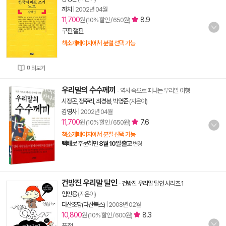
까치
|
2002년 04월
11,700
8.9
원 (10% 할인 / 650원)
구판절판
책소개페이지에서 분철 선택 가능
미리보기
우리말의 수수께끼
- 역사 속으로 떠나는 우리말 여행
시정곤
,
정주리
,
최경봉
,
박영준
(지은이)
김영사
|
2002년 04월
11,700
7.6
원 (10% 할인 / 650원)
책소개페이지에서 분철 선택 가능
택배
로 주문하면
8월 10일 출고
변경
건방진 우리말 달인
-
건방진 우리말 달인 시리즈 1
엄민용
(지은이)
다산초당(다산북스)
|
2008년 02월
10,800
8.3
원 (10% 할인 / 600원)