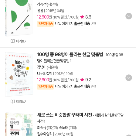
김정선
(지은이)
유유
|
2015년 04월
12,600
8.6
원 (10% 할인 / 700원)
내일 아침 7시
출근전 배송
양탄자배송
변경
미리보기
100명 중 98명이 틀리는 한글 맞춤법
-
100명 중 98
명이 틀리는 한글 맞춤법 1
김남미
(지은이)
나무의철학
|
2013년 10월
12,600
9.2
원 (10% 할인 / 700원)
내일 아침 7시
출근전 배송
양탄자배송
변경
미리보기
새로 쓰는 비슷한말 꾸러미 사전
-
새롭게 살려낸 한국말
사전 1
최종규
(지은이),
숲노래
(기획)
철수와영희
|
2016년 06월