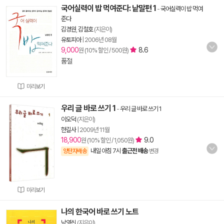
국어실력이 밥 먹여준다: 낱말편 1
-
국어실력이 밥 먹여
준다
김경원
,
김철호
(지은이)
유토피아
|
2006년 08월
9,000
8.6
원 (10% 할인 / 500원)
품절
미리보기
우리 글 바로 쓰기 1
-
우리 글 바로 쓰기 1
이오덕
(지은이)
한길사
|
2009년 11월
18,900
9.0
원 (10% 할인 / 1,050원)
내일 아침 7시
출근전 배송
양탄자배송
변경
미리보기
나의 한국어 바로 쓰기 노트
남영신
(지은이)