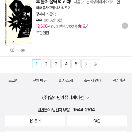
후 불어 꿀떡 먹고 꺽!
- 처음 맛보는 의성의태어.이야기
-
한
국어 품사 교양서 시리즈 2
장세이
(지은이)
유유
|
2016년 10월
12,600
9.4
원 (10% 할인 / 700원)
구판절판
미리보기
1
2
3
4
5
로그인
전체 메뉴
회사 소개
출판사 안내
PC 버전
(주)알라딘커뮤니케이션
1544-2514
일반문의 (발신자 부담)
1:1 문의
FAQ