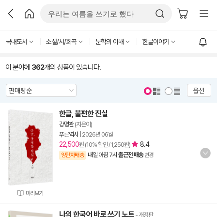
국내도서
소설/시/희곡
문학의 이해
한글이야기
이 분야에
362
개의 상품이 있습니다.
옵션
한글, 불편한 진실
강명관
(지은이)
푸른역사
|
2026년 06월
22,500
8.4
원 (10% 할인 / 1,250원)
내일 아침 7시
출근전 배송
양탄자배송
변경
미리보기
나의 한국어 바로 쓰기 노트
- 개정판