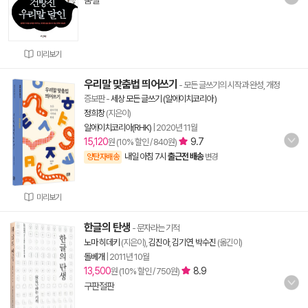
품절
미리보기
우리말 맞춤법 띄어쓰기
- 모든 글쓰기의 시작과 완성, 개정
증보판
-
세상 모든 글쓰기 (알에이치코리아 )
정희창
(지은이)
알에이치코리아(RHK)
|
2020년 11월
15,120
9.7
원 (10% 할인 / 840원)
내일 아침 7시
출근전 배송
양탄자배송
변경
미리보기
한글의 탄생
- 문자라는 기적
노마 히데키
(지은이),
김진아
,
김기연
,
박수진
(옮긴이)
돌베개
|
2011년 10월
13,500
8.9
원 (10% 할인 / 750원)
구판절판