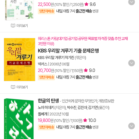
22,500
9.6
원 (10% 할인 / 1,250원)
내일 아침 7시
출근전 배송
양탄자배송
변경
미리보기
워리스톤 키링(대기업·공기업·공무원 목표별 자격증 맞춤 추천 교재
3만원 이상)
KBS 우리말 겨루기 기출 문제은행
KBS 우리말 겨루기 작가진
(엮은이)
넥서스
|
2006년 06월
20,700
9.0
원 (10% 할인 / 1,150원)
내일 아침 7시
출근전 배송
양탄자배송
변경
미리보기
한글의 탄생
- 인간에게 문자란 무엇인가, 개정증보판
노마 히데키
(지은이),
박수진
,
김진아
,
김기연
(옮긴이)
돌베개
|
2022년 10월
19,800
10.0
원 (10% 할인 / 1,100원)
내일 아침 7시
출근전 배송
양탄자배송
변경