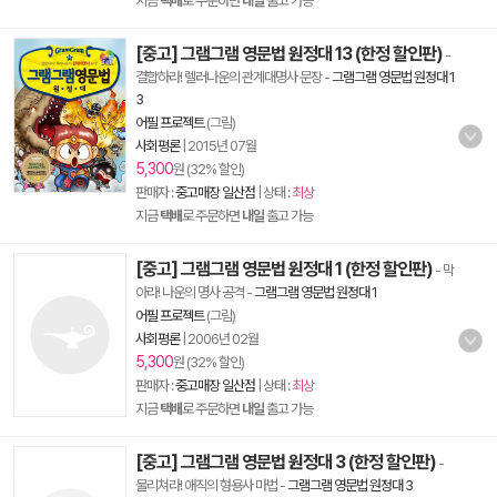
지금
택배
로 주문하면
내일
출고 가능
[중고] 그램그램 영문법 원정대 13 (한정 할인판)
-
결합하라! 렐러나운의 관계대명사 문장
-
그램그램 영문법 원정대 1
3
어필 프로젝트
(그림)
사회평론
|
2015년 07월
5,300
원 (32% 할인)
판매자 :
중고매장 일산점
| 상태 :
최상
지금
택배
로 주문하면
내일
출고 가능
[중고] 그램그램 영문법 원정대 1 (한정 할인판)
- 막
아라! 나운의 명사 공격
-
그램그램 영문법 원정대 1
어필 프로젝트
(그림)
사회평론
|
2006년 02월
5,300
원 (32% 할인)
판매자 :
중고매장 일산점
| 상태 :
최상
지금
택배
로 주문하면
내일
출고 가능
[중고] 그램그램 영문법 원정대 3 (한정 할인판)
-
물리쳐라! 애직의 형용사 마법
-
그램그램 영문법 원정대 3