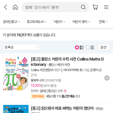
온라인중고
중고외국도서
어린이
어린이 영어
전체
이 분야에
76,117
개의 상품이 있습니다.
옵션
[중고] 콜린스 어린이 수학 사전 Collins Maths D
ictionary
-
콜린스 어린이 사전
Collins 사전 편집부
(엮은이),
마리아 허버트 류
(그림),
김영서
(옮
긴이)
윌북주니어
|
2024년 10월
13,000
원 (41% 할인)
판매자 :
알라딘 중고샵
| 상태 :
중
내일 아침 7시
출근전 배송
양탄자배송
변경
[중고] 읽으면서 바로 써먹는 어린이 영단어
-
맛있는