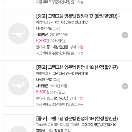
지금
택배
로 주문하면
내일
출고 가능
[중고] 그램그램 영문법 원정대 17 (한정 할인판)
-
마법학교 2
-
그램그램 영문법 원정대 17
나석환
,
뮤토
(그림)
사회평론
|
2011년 09월
5,300
원 (32% 할인)
판매자 :
중고매장 일산점
| 상태 :
최상
지금
택배
로 주문하면
내일
출고 가능
[중고] 그램그램 영문법 원정대 18 (한정 할인판)
-
마법학교 3
-
그램그램 영문법 원정대 18
나석환
,
뮤토
(그림)
사회평론
|
2011년 12월
5,500
원 (29% 할인)
판매자 :
중고매장 일산점
| 상태 :
최상
지금
택배
로 주문하면
내일
출고 가능
[중고] 그램그램 영문법 원정대 19 (한정 할인판)
-
Time의 공격에서 도시를 구하라!
-
그램그램 영문법 원정대 19
김덕영
(그림),
김정욱
(구성)