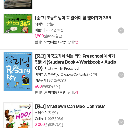
[중고] 초등학생이 꼭 알아야 할 영어회화 365
책아책아
(엮은이)
애플비
|
2004년 01월
1,800
원 (85% 할인)
판매자 :
책방이름이 책방
| 상태 :
중
[중고] 미국교과서 읽는 리딩 Preschool 예비과
정편 4 (Student Book + Workbook + Audio
CD)
-
미교 읽는 리딩 Preschool
마이클 A. 푸틀랙
,
e-Creative Contents
(지은이)
키출판사
|
2012년 03월
900
원 (92% 할인)
판매자 :
책방이름이 책방
| 상태 :
상
[중고] Mr. Brown Can Moo, Can You?
닥터 수스
(지은이)
Collins
|
1991년 06월
2,000
원 (83% 할인)