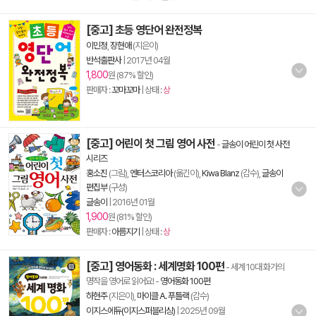
[중고] 초등 영단어 완전정복
이민정
,
장현애
(지은이)
반석출판사
|
2017년 04월
1,800
원 (87% 할인)
판매자 :
꼬마꼬마
| 상태 :
상
[중고] 어린이 첫 그림 영어 사전
-
글송이 어린이 첫 사전
시리즈
홍소진
(그림),
엔터스코리아
(옮긴이),
Kiwa Blanz
(감수),
글송이
편집부
(구성)
글송이
|
2016년 01월
1,900
원 (81% 할인)
판매자 :
아름지기
| 상태 :
상
[중고] 영어동화 : 세계명화 100편
- 세계 10대 화가의
명작을 영어로 읽어요!
-
영어동화 100편
하현주
(지은이),
마이클 A. 푸틀랙
(감수)
이지스에듀(이지스퍼블리싱)
|
2025년 09월