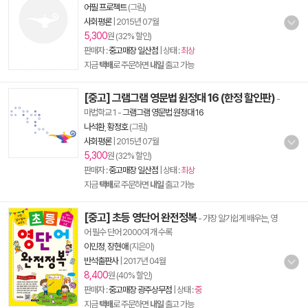
어필 프로젝트
(그림)
사회평론
|
2015년 07월
5,300
원 (32% 할인)
판매자 :
중고매장 일산점
| 상태 :
최상
지금
택배
로 주문하면
내일
출고 가능
[중고] 그램그램 영문법 원정대 16 (한정 할인판)
-
마법학교 1
-
그램그램 영문법 원정대 16
나석환
,
황정호
(그림)
사회평론
|
2015년 07월
5,300
원 (32% 할인)
판매자 :
중고매장 일산점
| 상태 :
최상
지금
택배
로 주문하면
내일
출고 가능
[중고] 초등 영단어 완전정복
- 가장 알기쉽게 배우는, 영
어 필수 단어 2000여 개 수록
이민정
,
장현애
(지은이)
반석출판사
|
2017년 04월
8,400
원 (40% 할인)
판매자 :
중고매장 광주상무점
| 상태 :
중
지금
택배
로 주문하면
내일
출고 가능