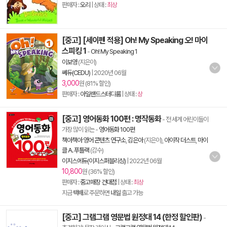
판매자 :
오리
| 상태 :
최상
[중고] [세이펜 적용] Oh! My Speaking 오! 마이
스피킹 1
-
Oh! My Speaking 1
이보영
(지은이)
쎄듀(CEDU)
|
2020년 06월
3,000
원 (81% 할인)
판매자 :
아일랜드스터디룸
| 상태 :
상
[중고] 영어동화 100편 : 명작동화
- 전 세계 어린이들이
가장 많이 읽는
-
영어동화 100편
책아책아 영어 콘텐츠 연구소
,
김은아
(지은이),
아이작 더스트
,
마이
클 A. 푸틀랙
(감수)
이지스에듀(이지스퍼블리싱)
|
2022년 06월
10,800
원 (36% 할인)
판매자 :
중고매장 건대점
| 상태 :
최상
지금
택배
로 주문하면
내일
출고 가능
[중고] 그램그램 영문법 원정대 14 (한정 할인판)
-