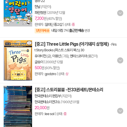
공부 22
한날
(지은이)
파란정원
|
2019년 12월
7,200
원 (40% 할인)
판매자 :
알라딘 중고샵
| 상태 :
중
내일 아침 7시
출근전 배송
양탄자배송
변경
[중고] Three Little Pigs (아기돼지 삼형제)
-
Firs
t Story Books (퍼스트 스토리 북스) 30
유아비전
(글),
이용선
(그림),
엔터스코리아
(옮긴이)
글송이
|
2000년 12월
500
원 (93% 할인)
판매자 :
godziro
| 상태 :
상
[중고] 스토리붐붐 -전33권세트/몬테소리
한국몬테소리 편집부
(지은이)
한국몬테소리연구소
|
1900년 01월
20,000
원
판매자 :
lee sol
| 상태 :
중