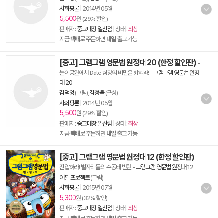
사회평론
|
2014년 05월
5,500
원 (29% 할인)
판매자 :
중고매장 일산점
| 상태 :
최상
지금
택배
로 주문하면
내일
출고 가능
[중고] 그램그램 영문법 원정대 20 (한정 할인판)
-
놀이공원에서 Date 함정의 비밀을 밝혀라!
-
그램그램 영문법 원정
대 20
김덕영
(그림),
김정욱
(구성)
사회평론
|
2014년 05월
5,500
원 (29% 할인)
판매자 :
중고매장 일산점
| 상태 :
최상
지금
택배
로 주문하면
내일
출고 가능
[중고] 그램그램 영문법 원정대 12 (한정 할인판)
-
진압하라! 별자리들의 수동태 반란
-
그램그램 영문법 원정대 12
어필 프로젝트
(그림)
사회평론
|
2015년 07월
5,300
원 (32% 할인)
판매자 :
중고매장 일산점
| 상태 :
최상