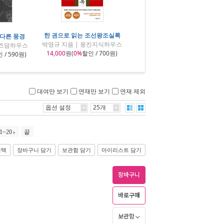
한 권으로 읽는 조선왕조실록
 다른 풍경
박영규 지음 | 웅진지식하우스
위즈덤하우스
14,000
원(
0%
할인 / 700원)
 / 590원)
대여만 보기
연재만 보기
연재 제외
옵션 설정
25개
1~20
끝
선택
장바구니 담기
보관함 담기
마이리스트 담기
장바구니
바로구매
보관함