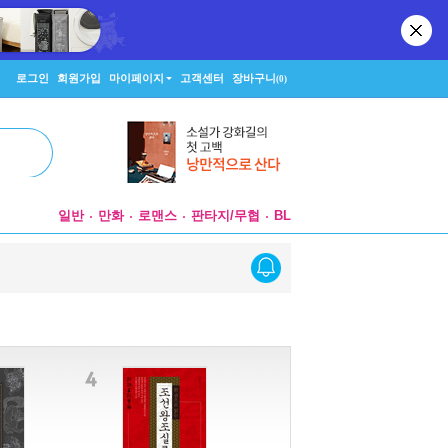
로그인
회원가입
마이페이지
고객센터
장바구니
(0)
일반
만화
로맨스
판타지/무협
BL