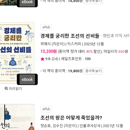
이 책의 종이책 :
14,400
원
종이책 보기
ePub
경제를 궁리한 조선의 선비들
- 청빈과 이익 사
곽재식
(지은이) |
믹스커피
| 2025년 12월
13,200원
(종이책 정가 대비
할인), 마일리지
원
40%
660
9.8
(
24
) | 세일즈포인트 :
100
이 책의 종이책 :
19,800
원
종이책 보기
미리읽기
ePub
조선의 왕은 어떻게 죽었을까?
정승호
,
김수진
(지은이) |
인물과사상사
| 2021년 12월