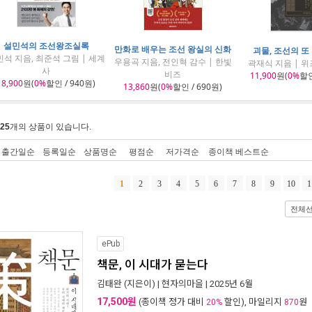
설민석의 조선왕조실록
만화로 배우는 조선 왕실의 신화
괴물, 조선의 또
석 지음, 최준석 그림 | 세계
우용곡 지음, 전인혁 감수 | 한빛
곽재식 지음 | 
사
비즈
11,900
원(
0%
할인
18,900
원(
0%
할인 / 940원)
13,860
원(
0%
할인 / 690원)
25
개의 상품이 있습니다.
출간일순
등록일순
상품명순
평점순
저가격순
종이책 베스트순
1
2
3
4
5
6
7
8
9
10
1
전체
ePub
책문, 이 시대가 묻는다
김태완
(지은이) |
현자의마을
| 2025년 6월
17,500원
(종이책 정가 대비
할인), 마일리지
원
20%
870