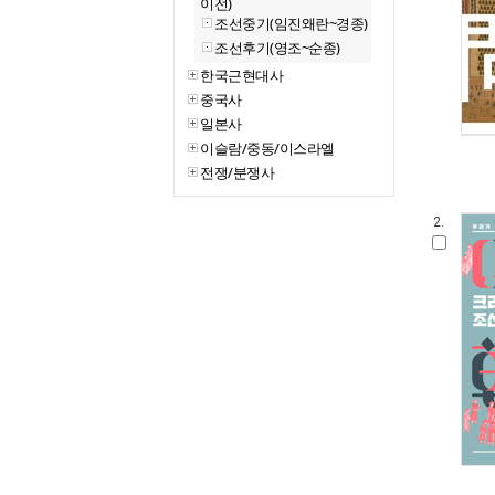
이전)
조선중기(임진왜란~경종)
조선후기(영조~순종)
한국근현대사
중국사
일본사
이슬람/중동/이스라엘
전쟁/분쟁사
2.