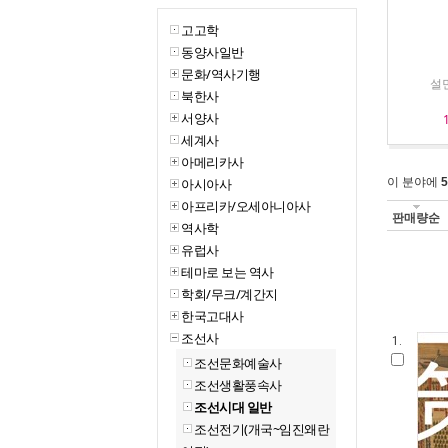
고고학
동양사일반
문화/역사기행
설민
북한사
서양사
세계사
아메리카사
아시아사
이 분야에
5
아프리카/오세아니아사
판매량순
역사학
유럽사
테마로 보는 역사
학회/무크/계간지
한국고대사
조선사
1.
조선문화예술사
조선생활풍속사
조선시대 일반
조선전기(개국~임진왜란