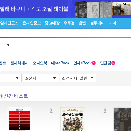
알라딘굿즈
온라인중고
중고매장
우주점
음반
블루레이
커피
벤트
전자책캐시
오디오북
대여eBook
연재eBook
만권당
N
N
야 신간 베스트