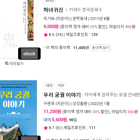
ePub
처녀귀신
키워드 한국문화 6
ㅣ
최기숙
(지은이) |
문학동네
| 2011년 8월
9,000원
(종이책 정가 대비
할인), 마일리지
원
25%
450
8.5
(
34
) | 세일즈포인트 :
129
이 책의 종이책 :
11,400
원
종이책 보기
미리읽기
대여
PDF
우리 궁궐 이야기
- 아이에게 알려주는 궁궐 안내판
구완회
(지은이) |
상상출판
| 2022년 1월
11,200원
(종이책 정가 대비
할인), 마일리지
원
30%
560
5,600원
대여
,
90
일
8.7
(
6
) | 세일즈포인트 :
111