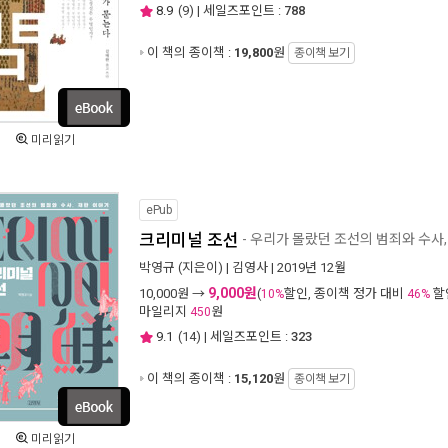
8.9
(
9
) | 세일즈포인트 :
788
이 책의 종이책 :
19,800
원
종이책 보기
미리읽기
ePub
크리미널 조선
- 우리가 몰랐던 조선의 범죄와 수사
박영규
(지은이) |
김영사
| 2019년 12월
9,000원
10,000
원 →
(
할인, 종이책 정가 대비
할
10%
46%
마일리지
원
450
9.1
(
14
) | 세일즈포인트 :
323
이 책의 종이책 :
15,120
원
종이책 보기
미리읽기