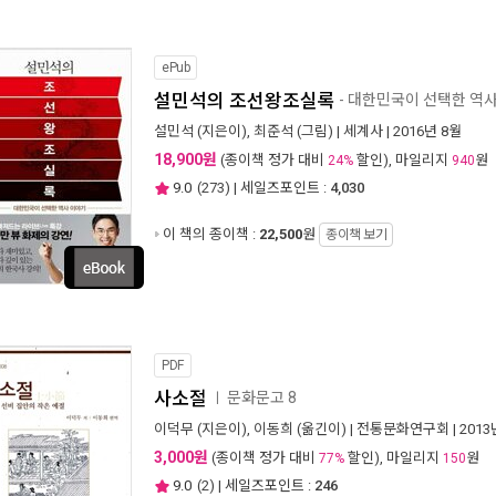
ePub
설민석의 조선왕조실록
- 대한민국이 선택한 역
설민석
(지은이),
최준석
(그림) |
세계사
| 2016년 8월
18,900원
(종이책 정가 대비
할인), 마일리지
원
24%
940
9.0
(
273
) | 세일즈포인트 :
4,030
이 책의 종이책 :
22,500
원
종이책 보기
PDF
사소절
문화문고 8
ㅣ
이덕무
(지은이),
이동희
(옮긴이) |
전통문화연구회
| 201
3,000원
(종이책 정가 대비
할인), 마일리지
원
77%
150
9.0
(
2
) | 세일즈포인트 :
246