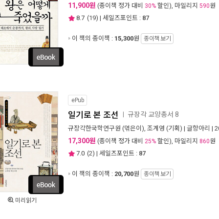
11,900원
(종이책 정가 대비
할인), 마일리지
원
30%
590
8.7
(
19
) | 세일즈포인트 :
87
이 책의 종이책 :
15,300
원
종이책 보기
ePub
일기로 본 조선
규장각 교양총서 8
ㅣ
규장각한국학연구원
(엮은이),
조계영
(기획) |
글항아리
| 
17,300원
(종이책 정가 대비
할인), 마일리지
원
25%
860
7.0
(
2
) | 세일즈포인트 :
87
이 책의 종이책 :
20,700
원
종이책 보기
미리읽기