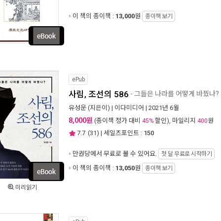
이 책의 종이책 :
13,000
원
종이책 보기
ePub
사림, 조선의 586
- 그들은 나라를 어떻게 바꿨나?
유성운
(지은이) |
이다미디어
| 2021년 6월
8,000원
(종이책 정가 대비
할인), 마일리지
원
45%
400
7.7
(
31
) | 세일즈포인트 :
150
만권당에서
무료로 볼 수 있어요.
첫 달 무료로 시작하기
이 책의 종이책 :
13,050
원
종이책 보기
미리읽기