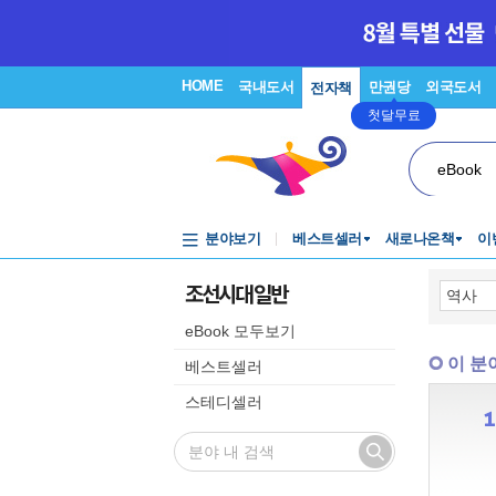
HOME
국내도서
만권당
외국도서
전자책
첫달무료
eBook
분야보기
베스트셀러
새로나온책
이
조선시대 일반
eBook 모두보기
이 분
베스트셀러
스테디셀러