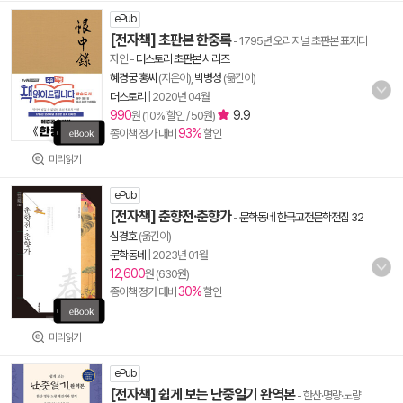
ePub
[전자책] 초판본 한중록
- 1795년 오리지널 초판본 표지디
자인
-
더스토리 초판본 시리즈
혜경궁 홍씨
(지은이),
박병성
(옮긴이)
더스토리
|
2020년 04월
990
9.9
원 (10% 할인 / 50원)
93%
종이책 정가 대비
할인
미리읽기
ePub
[전자책] 춘향전·춘향가
-
문학동네 한국고전문학전집 32
심경호
(옮긴이)
문학동네
|
2023년 01월
12,600
원 (630원)
30%
종이책 정가 대비
할인
미리읽기
ePub
[전자책] 쉽게 보는 난중일기 완역본
- 한산·명량·노량