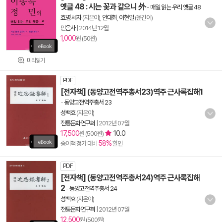
옛글 48 : 시는 꽃과 같으니 外
-
매일 읽는 우리 옛글 48
효명 세자
(지은이),
안대회
,
이현일
(옮긴이)
민음사
|
2014년 12월
1,000
원 (50원)
미리읽기
PDF
[전자책] (동양고전역주총서23)역주 근사록집해1
-
동양고전역주총서 23
성백효
(지은이)
전통문화연구회
|
2012년 07월
17,500
10.0
원 (500원)
58%
종이책 정가 대비
할인
PDF
[전자책] (동양고전역주총서24)역주 근사록집해
2
-
동양고전역주총서 24
성백효
(지은이)
전통문화연구회
|
2012년 07월
12,500
원 (500원)