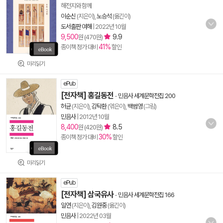
해전지와 함께
이순신
(지은이),
노승석
(옮긴이)
도서출판 여해
|
2022년 10월
9,500
9.9
원 (470원)
41%
종이책 정가 대비
할인
미리읽기
ePub
[전자책] 홍길동전
-
민음사 세계문학전집 200
허균
(지은이),
김탁환
(엮은이),
백범영
(그림)
민음사
|
2012년 10월
8,400
8.5
원 (420원)
30%
종이책 정가 대비
할인
미리읽기
ePub
[전자책] 삼국유사
-
민음사 세계문학전집 166
일연
(지은이),
김원중
(옮긴이)
민음사
|
2022년 03월