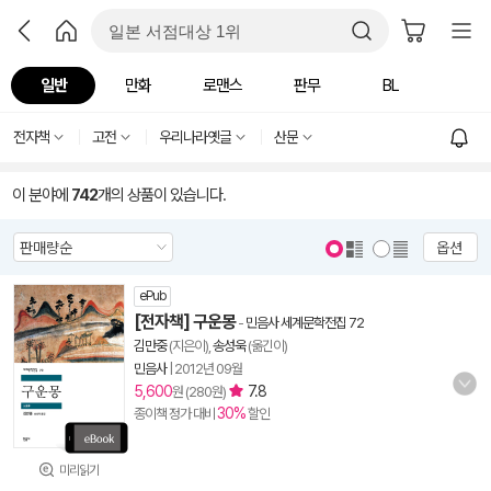
일반
만화
로맨스
판무
BL
전자책
고전
우리나라옛글
산문
이 분야에
742
개의 상품이 있습니다.
옵션
ePub
[전자책] 구운몽
-
민음사 세계문학전집 72
김만중
(지은이),
송성욱
(옮긴이)
민음사
|
2012년 09월
5,600
7.8
원 (280원)
30%
종이책 정가 대비
할인
미리읽기