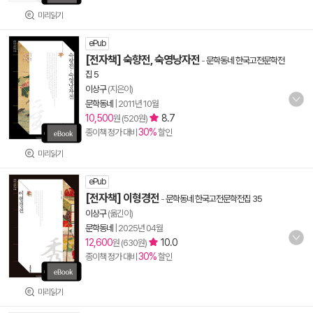
미리읽기
ePub
[전자책] 숙향전, 숙영낭자전
-
문학동네 한국고전문학전
집 5
이상구
(지은이)
문학동네
|
2011년 10월
10,500
8.7
원 (520원)
30%
종이책 정가 대비
할인
미리읽기
ePub
[전자책] 이형경전
-
문학동네 한국고전문학전집 35
이상구
(옮긴이)
문학동네
|
2025년 04월
12,600
10.0
원 (630원)
30%
종이책 정가 대비
할인
미리읽기