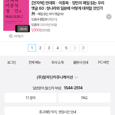
[전자책] 안대회ㆍ이종묵ㆍ정민의 매일 읽는 우리
옛글 60 : 청나라와 일본에 어떻게 대처할 것인가
外
-
매일 읽는 우리 옛글 60
민음사 편집부
(엮은이)
민음사
|
2015년 05월
1,000
원 (50원)
미리읽기
1
2
3
4
5
로그인
전체 메뉴
회사 소개
출판사 안내
PC 버전
(주)알라딘커뮤니케이션
1544-2514
일반문의 (발신자 부담)
1:1 문의
FAQ
중고매장 위치, 영업시간 안내