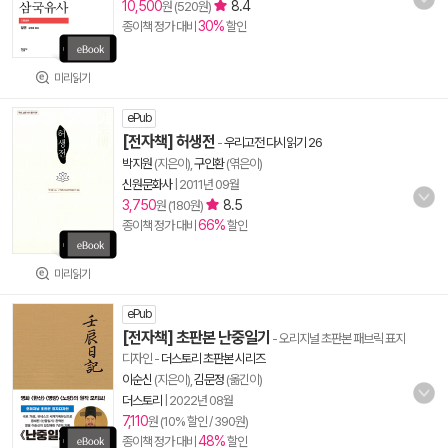
10,500
8.4
원 (520원)
30%
종이책 정가 대비
할인
미리읽기
ePub
[전자책] 허생전
-
우리고전 다시읽기 26
박지원
(지은이),
구인환
(엮은이)
신원문화사
|
2011년 09월
3,750
8.5
원 (180원)
66%
종이책 정가 대비
할인
미리읽기
ePub
[전자책] 초판본 난중일기
- 오리지널 초판본 패브릭 표지
디자인
-
더스토리 초판본 시리즈
이순신
(지은이),
김문정
(옮긴이)
더스토리
|
2022년 08월
7,110
원 (10% 할인 / 390원)
48%
종이책 정가 대비
할인