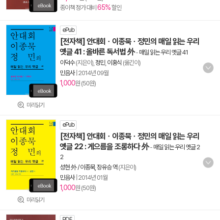
65%
종이책 정가 대비
할인
ePub
[전자책] 안대회ㆍ이종묵ㆍ정민의 매일 읽는 우리
옛글 41 : 올바른 독서법 外
-
매일 읽는 우리 옛글 41
이덕수
(지은이),
정민
,
이홍식
(옮긴이)
민음사
|
2014년 09월
1,000
원 (50원)
미리읽기
ePub
[전자책] 안대회ㆍ이종묵ㆍ정민의 매일 읽는 우리
옛글 22 : 게으름을 조롱하다 外
-
매일 읽는 우리 옛글 2
2
성현 外 / 이종묵, 장유승 역
(지은이)
민음사
|
2014년 01월
1,000
원 (50원)
미리읽기
PDF