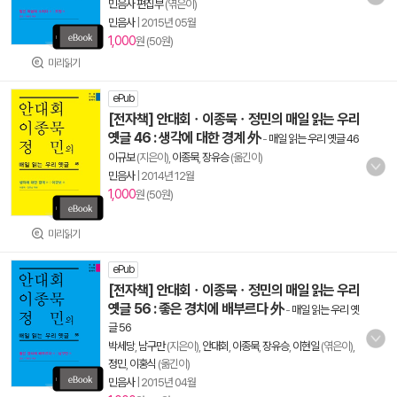
민음사 편집부
(엮은이)
민음사
|
2015년 05월
1,000
원 (50원)
미리읽기
ePub
[전자책] 안대회ㆍ이종묵ㆍ정민의 매일 읽는 우리
옛글 46 : 생각에 대한 경계 外
-
매일 읽는 우리 옛글 46
이규보
(지은이),
이종묵
,
장유승
(옮긴이)
민음사
|
2014년 12월
1,000
원 (50원)
미리읽기
ePub
[전자책] 안대회ㆍ이종묵ㆍ정민의 매일 읽는 우리
옛글 56 : 좋은 경치에 배부르다 外
-
매일 읽는 우리 옛
글 56
박세당
,
남구만
(지은이),
안대회
,
이종묵
,
장유승
,
이현일
(엮은이),
정민
,
이홍식
(옮긴이)
민음사
|
2015년 04월