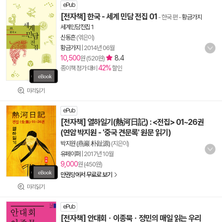
ePub
[전자책] 한국 - 세계 민담 전집 01
- 한국 편
-
황금가지
세계민담전집 1
신동흔
(엮은이)
황금가지
|
2014년 06월
10,500
8.4
원 (520원)
42%
종이책 정가 대비
할인
미리읽기
ePub
[전자책] 열하일기(熱河日記) : <전집> 01~26권
(연암 박지원 - '중국 견문록' 원문 읽기)
박지원 (燕巖 朴趾源)
(지은이)
유페이퍼
|
2017년 10월
9,000
원 (450원)
만권당에서 무료로 보기
미리읽기
ePub
[전자책] 안대회ㆍ이종묵ㆍ정민의 매일 읽는 우리