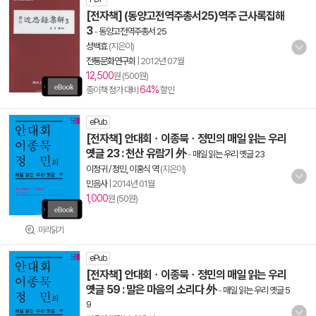
[전자책] (동양고전역주총서25)역주 근사록집해
3
-
동양고전역주총서 25
성백효
(지은이)
전통문화연구회
|
2012년 07월
12,500
원 (500원)
64%
종이책 정가 대비
할인
ePub
[전자책] 안대회ㆍ이종묵ㆍ정민의 매일 읽는 우리
옛글 23 : 천산 유람기 外
-
매일 읽는 우리 옛글 23
이정귀 / 정민, 이홍식 역
(지은이)
민음사
|
2014년 01월
1,000
원 (50원)
미리읽기
ePub
[전자책] 안대회ㆍ이종묵ㆍ정민의 매일 읽는 우리
옛글 59 : 말은 마음의 소리다 外
-
매일 읽는 우리 옛글 5
9