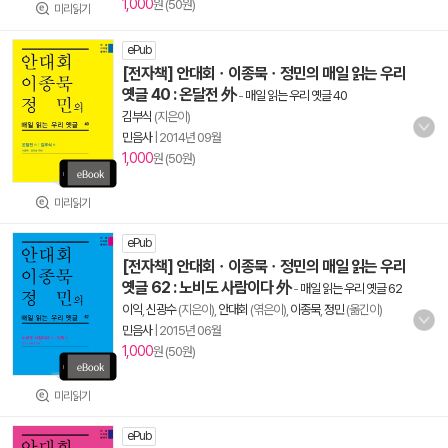
1,000
원 (50원)
미리읽기
ePub
[전자책] 안대회ㆍ이종묵ㆍ정민의 매일 읽는 우리
옛글 40 : 온달전 外
-
매일 읽는 우리 옛글 40
김부식
(지은이)
민음사
|
2014년 09월
1,000
원 (50원)
미리읽기
ePub
[전자책] 안대회ㆍ이종묵ㆍ정민의 매일 읽는 우리
옛글 62 : 노비도 사람이다 外
-
매일 읽는 우리 옛글 62
이익
,
신광수
(지은이),
안대회
(엮은이),
이종묵
,
정민
(옮긴이)
민음사
|
2015년 06월
1,000
원 (50원)
미리읽기
ePub