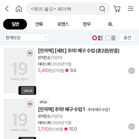
일반
만화
로맨스
판무
BL
옵션
[전자책] [세트] 주의! 배구 수업 (총2권/완결)
밤에진심
(지은이)
테라스북
|
2025년 11월
5,400
9.6
원 (270원)
ePub
[전자책] 주의! 배구 수업 1
-
주의! 배구 수업 1
밤에진심
(지은이)
테라스북
|
2025년 11월
2,700
10.0
원 (130원)