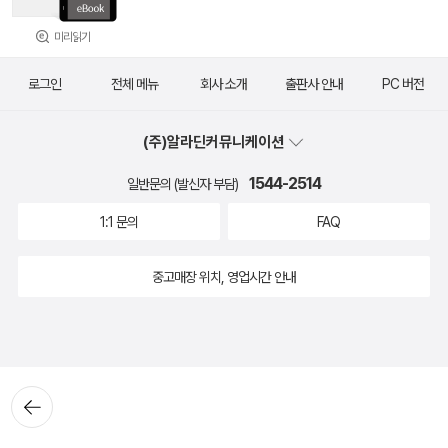
미리읽기
로그인
전체 메뉴
회사 소개
출판사 안내
PC 버전
(주)알라딘커뮤니케이션
1544-2514
일반문의 (발신자 부담)
1:1 문의
FAQ
중고매장 위치, 영업시간 안내
뒤로가
기