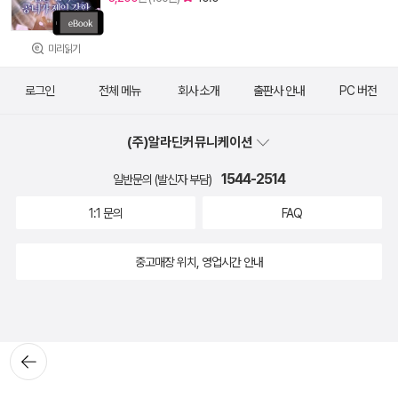
미리읽기
로그인
전체 메뉴
회사 소개
출판사 안내
PC 버전
(주)알라딘커뮤니케이션
1544-2514
일반문의 (발신자 부담)
1:1 문의
FAQ
중고매장 위치, 영업시간 안내
뒤로가
기