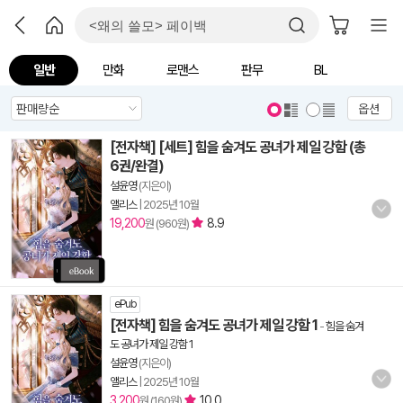
일반
만화
로맨스
판무
BL
옵션
[전자책] [세트] 힘을 숨겨도 공녀가 제일 강함 (총
6권/완결)
설윤영
(지은이)
앨리스
|
2025년 10월
19,200
8.9
원 (960원)
ePub
[전자책] 힘을 숨겨도 공녀가 제일 강함 1
-
힘을 숨겨
도 공녀가 제일 강함 1
설윤영
(지은이)
앨리스
|
2025년 10월
3,200
10.0
원 (160원)