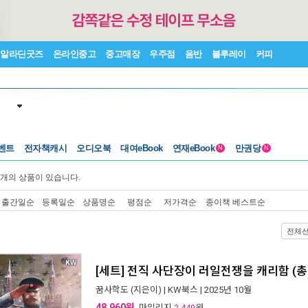
알라딘굿즈
온라인중고
중고매장
우주점
음반
블루레이
커피
벤트
전자책캐시
오디오북
대여eBook
연재eBook
만권당
N
N
개의 상품이 있습니다.
출간일순
등록일순
상품명순
평점순
저가격순
종이책 베스트순
전체
[세트] 전직 사단장이 러일전쟁을 캐리함 (총
꿈사학도
(지은이) |
KW북스
| 2025년 10월
48,960원
, 마일리지
원