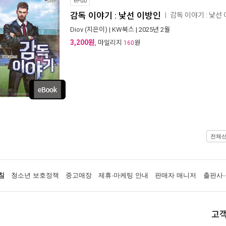
ePub
감독 이야기 : 낯선 이방인
감독 이야기 : 낯
ㅣ
Diov
(지은이) |
KW북스
| 2025년 2월
3,200원
, 마일리지
원
160
전체
침
청소년 보호정책
중고매장
제휴·마케팅 안내
판매자 매니저
출판사·
고객