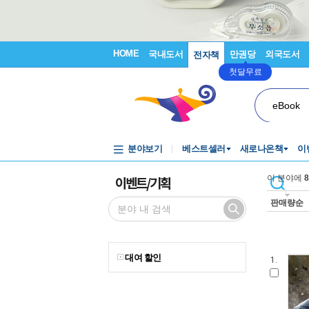
HOME
국내도서
만권당
외국도서
전자책
첫달무료
eBook
분야보기
베스트셀러
새로나온책
이
이벤트/기획
이 분야에
8
판매량순
대여 할인
1.