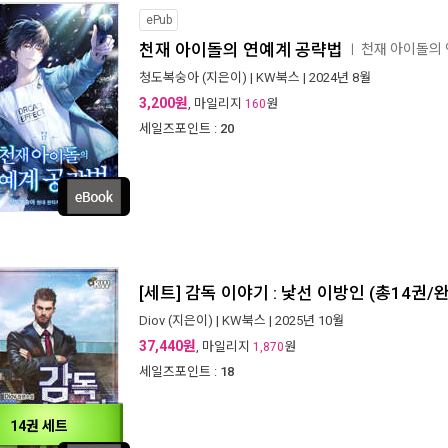
ePub
천재 아이돌의 연예계 공략법
천재 아이돌의
ㅣ
청도복숭아
(지은이) |
KW북스
| 2024년 8월
3,200원
, 마일리지
원
160
세일즈포인트 :
20
[세트] 감독 이야기 : 낯선 이방인 (총14권/
Diov
(지은이) |
KW북스
| 2025년 10월
37,440원
, 마일리지
원
1,870
세일즈포인트 :
18
14권 세트