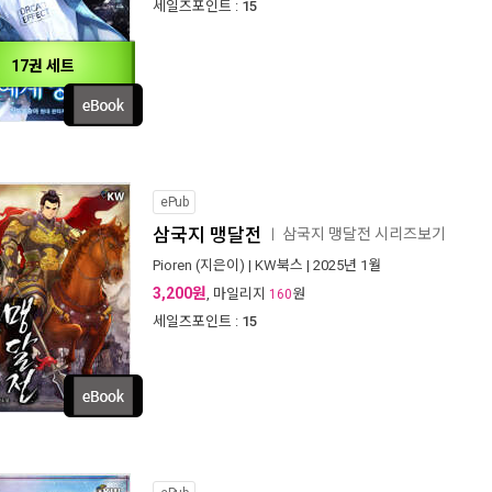
세일즈포인트 :
15
17권 세트
ePub
삼국지 맹달전
삼국지 맹달전 시리즈보기
ㅣ
Pioren
(지은이) |
KW북스
| 2025년 1월
3,200원
, 마일리지
원
160
세일즈포인트 :
15