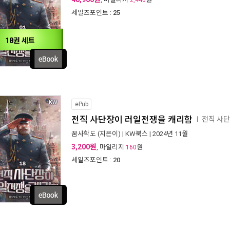
2,440
세일즈포인트 :
25
18권 세트
ePub
전직 사단장이 러일전쟁을 캐리함
전직 사
ㅣ
꿈사학도
(지은이) |
KW북스
| 2024년 11월
3,200원
, 마일리지
원
160
세일즈포인트 :
20