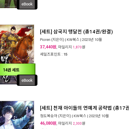
[세트] 삼국지 맹달전 (총14권/완결)
Pioren
(지은이) |
KW북스
| 2025년 10월
37,440원
, 마일리지
원
1,870
세일즈포인트 :
15
14권 세트
[세트] 천재 아이돌의 연예계 공략법 (총17
청도복숭아
(지은이) |
KW북스
| 2025년 10월
46,080원
, 마일리지
원
2,300