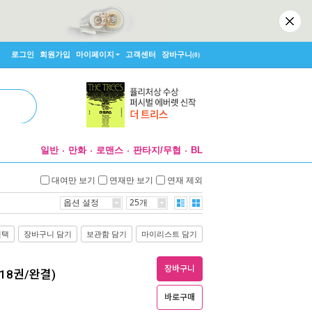
로그인
회원가입
마이페이지
고객센터
장바구니
(0)
일반
만화
로맨스
판타지/무협
BL
대여만 보기
연재만 보기
연재 제외
옵션 설정
25개
선택
장바구니 담기
보관함 담기
마이리스트 담기
장바구니
18권/완결)
바로구매