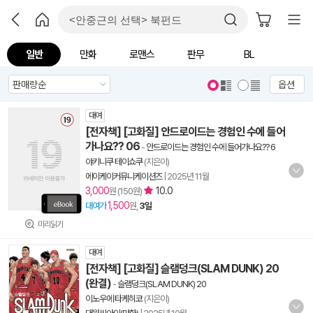
일반
만화
로맨스
판무
BL
옵션
대여
[전자책] [고화질] 안드로이드는 경험인 수에 들어
가나요?? 06
-
안드로이드는 경험인 수에 들어가나요?? 6
야키니쿠 테이쇼쿠
(지은이)
에이케이커뮤니케이션즈
|
2025년 11월
3,000
10.0
원 (150원)
1,500
대여가
원,
3일
미리읽기
대여
[전자책] [고화질] 슬램덩크(SLAM DUNK) 20
(완결)
-
슬램덩크(SLAM DUNK) 20
이노우에 타케히코
(지은이)