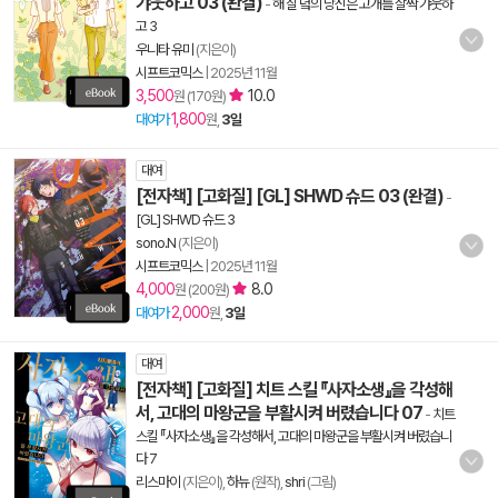
갸웃하고 03 (완결)
-
해 질 녘의 당신은 고개를 살짝 갸웃하
고 3
우니타 유미
(지은이)
시프트코믹스
|
2025년 11월
3,500
10.0
원 (170원)
1,800
대여가
원,
3일
대여
[전자책] [고화질] [GL] SHWD 슈드 03 (완결)
-
[GL] SHWD 슈드 3
sono.N
(지은이)
시프트코믹스
|
2025년 11월
4,000
8.0
원 (200원)
2,000
대여가
원,
3일
대여
[전자책] [고화질] 치트 스킬 『사자소생』을 각성해
서, 고대의 마왕군을 부활시켜 버렸습니다 07
-
치트
스킬 『사자소생』을 각성해서, 고대의 마왕군을 부활시켜 버렸습니
다 7
리스마이
(지은이),
하뉴
(원작),
shri
(그림)