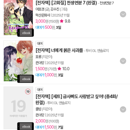
[전자책] [고화질] 천생연분 7 (완결)
-
천생연분 7
여호경
(글),
김수진
(그림)
학산문화사
|
2025년 11월
3,000
9.8
원 (150원)
500
대여가
원,
3일
대여
[전자책] 너에게 붉은 사과를
- 투비 GL 앤솔로지
호롱
(지은이)
퀸아망
|
2025년 11월
1,500
10.0
원 (70원)
1,000
대여가
원,
3일
대여
[전자책] [세트] 금사빠도 사랑받고 싶어! (총4화/
완결)
- 투비 GL 앤솔로지
콜밥
(지은이)
퀸아망
|
2025년 11월
2,000
원 (100원)
1,500
대여가
원,
7일