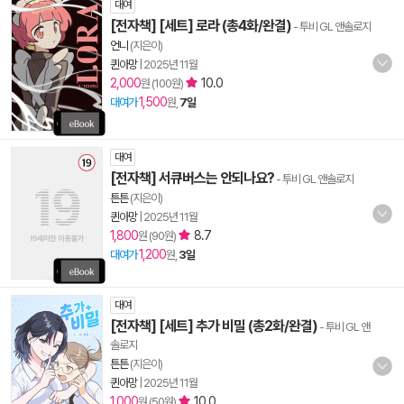
대여
[전자책] [세트] 로라 (총4화/완결)
- 투비 GL 앤솔로지
언니
(지은이)
퀸아망
|
2025년 11월
2,000
10.0
원 (100원)
1,500
대여가
원,
7일
대여
[전자책] 서큐버스는 안되나요?
- 투비 GL 앤솔로지
튼튼
(지은이)
퀸아망
|
2025년 11월
1,800
8.7
원 (90원)
1,200
대여가
원,
3일
대여
[전자책] [세트] 추가 비밀 (총2화/완결)
- 투비 GL 앤
솔로지
튼튼
(지은이)
퀸아망
|
2025년 11월
1,000
10.0
원 (50원)