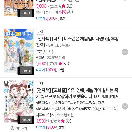
대원씨아이(만화)
|
2025년 10월
5,000
9.9
원 (250원)
44%
종이책 정가 대비
할인
2,000
대여가
원,
3일
대여
[전자책] [세트] 미소년은 처음입니다만! (총3화/
완결)
- 투비 GL 앤솔로지
튼튼
(지은이)
퀸아망
|
2025년 11월
1,500
8.0
원 (70원)
1,000
대여가
원,
7일
대여
[전자책] [고화질] 악역 영애, 세실리아 실비는 죽
기 싫으므로 남장하기로 했습니다. 07
-
악역 영애, 세
실리아 실비는 죽기 싫으므로 남장하기로 했습니다. 7
아키야마 시노
(지은이),
아키자쿠라 히로로
(원작),
단미르
(그림)
시프트코믹스
|
2025년 11월
3,500
9.5
원 (170원)
1,800
대여가
원,
3일
미리읽기