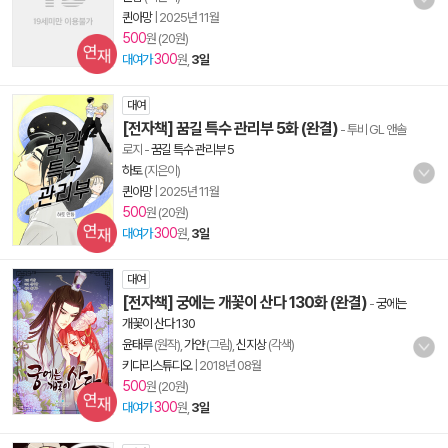
퀸아망
|
2025년 11월
500
원 (20원)
300
대여가
원,
3일
대여
[전자책] 꿈길 특수 관리부 5화 (완결)
- 투비 GL 앤솔
로지
-
꿈길 특수 관리부 5
하토
(지은이)
퀸아망
|
2025년 11월
500
원 (20원)
300
대여가
원,
3일
대여
[전자책] 궁에는 개꽃이 산다 130화 (완결)
-
궁에는
개꽃이 산다 130
윤태루
(원작),
가얀
(그림),
신지상
(각색)
키다리스튜디오
|
2018년 08월
500
원 (20원)
300
대여가
원,
3일