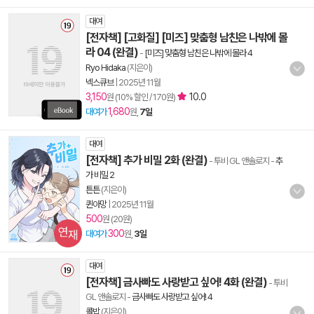
대여
[전자책] [고화질] [미즈] 맞춤형 남친은 나밖에 몰
라 04 (완결)
-
[미즈] 맞춤형 남친은 나밖에 몰라 4
Ryo Hidaka
(지은이)
넥스큐브
|
2025년 11월
3,150
10.0
원 (10% 할인 / 170원)
1,680
대여가
원,
7일
대여
[전자책] 추가 비밀 2화 (완결)
- 투비 GL 앤솔로지
-
추
가 비밀 2
튼튼
(지은이)
퀸아망
|
2025년 11월
500
원 (20원)
300
대여가
원,
3일
대여
[전자책] 금사빠도 사랑받고 싶어! 4화 (완결)
- 투비
GL 앤솔로지
-
금사빠도 사랑받고 싶어! 4
콜밥
(지은이)