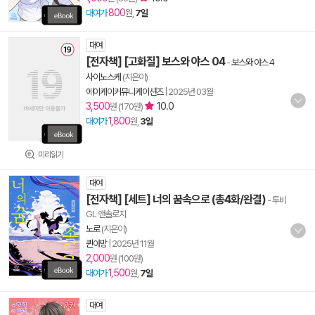
800
대여가
원,
7일
대여
[전자책] [고화질] 보스와 야스 04
-
보스와 야스 4
사이노스케
(지은이)
에이케이커뮤니케이션즈
|
2025년 03월
3,500
10.0
원 (170원)
1,800
대여가
원,
3일
미리읽기
대여
[전자책] [세트] 너의 꿈속으로 (총4화/완결)
- 투비
GL 앤솔로지
노로
(지은이)
퀸아망
|
2025년 11월
2,000
원 (100원)
1,500
대여가
원,
7일
대여