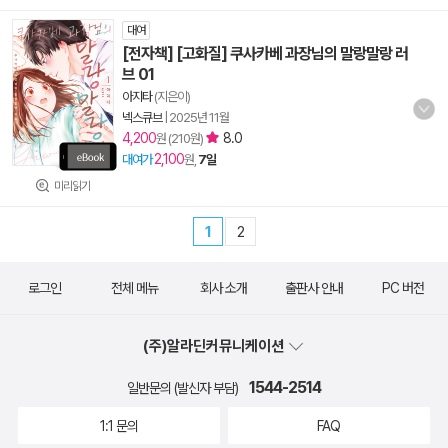
대여
[전자책] [고화질] 쿠사카베 과장님의 말랑말랑 러
브 01
아지타
(지은이)
넥스큐브
|
2025년 11월
4,200
8.0
원 (210원)
2,100
대여가
원,
7일
미리읽기
1
2
로그인
전체 메뉴
회사 소개
출판사 안내
PC 버전
(주)알라딘커뮤니케이션
1544-2514
일반문의 (발신자 부담)
1:1 문의
FAQ