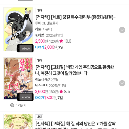
대여
[전자책] [세트] 꿈길 특수 관리부 (총5화/완결)
-
투비 GL 앤솔로지
하토
(지은이)
퀸아망
|
2025년 11월
2,500
10.0
원 (120원)
2,000
대여가
원,
7일
대여
[전자책] [고화질] 백합 게임 주인공으로 환생한
나, 여전히 그것이 달려있습니다
에노시바
(지은이)
넥스큐브
|
2025년 11월
3,600
8.5
원 (180원)
1,800
대여가
원,
7일
미리읽기
대여
[전자책] [고화질] 해 질 녘의 당신은 고개를 살짝