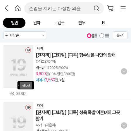
일반
만화
로맨스
판무
BL
옵션
대여
[전자책] [고화질] [피콕] 형수님은 나만의 암캐
타마고
(지은이)
넥스큐브
|
2025년 09월
3,600
원 (10% 할인 / 200원)
2,560
대여가
원,
7일
미리읽기
대여
[전자책] [고화질] [피콕] 성욕 폭발 이혼녀의 그곳
핥기
타마고
(지은이)