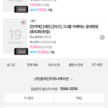
3,500
원 (170원)
2,100
대여가
원,
7일
대여
[전자책] [세트] [미즈] 그녀를 지배하는 절대명령
(총43화/완결)
히노 토우코
(지은이)
넥스큐브
|
2025년 10월
21,500
원 (1,070원)
12,900
대여가
원,
7일
로그인
전체 메뉴
회사 소개
출판사 안내
PC 버전
(주)알라딘커뮤니케이션
1544-2514
일반문의 (발신자 부담)
1:1 문의
FAQ