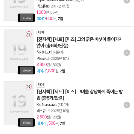
넥스큐브
|
2017년 05월
1,000
원 (50원)
600
대여가
원,
7일
대여
[전자책] [세트] [미즈] 그의 굵은 버섯이 들어가지
않아 (총6화/완결)
하기 아모네
(지은이)
넥스큐브
|
2025년 10월
3,600
원 (180원)
1,800
대여가
원,
7일
대여
[전자책] [세트] [미즈] 그녀를 상냥하게 죽이는 방
법 (총5화/완결)
Kio Narusawa
(지은이)
넥스큐브
|
2025년 10월
2,500
원 (120원)
1,500
대여가
원,
7일