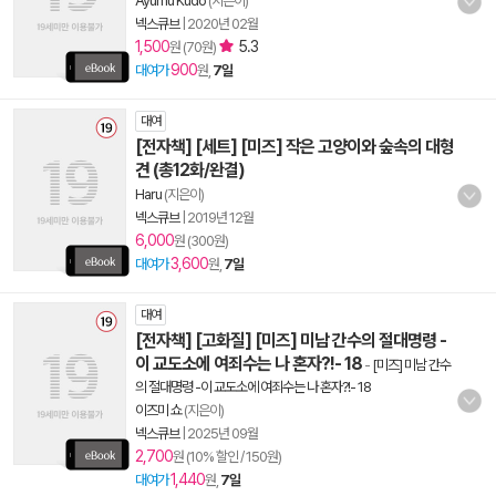
Ayumu Kudo
(지은이)
넥스큐브
|
2020년 02월
1,500
5.3
원 (70원)
900
대여가
원,
7일
대여
[전자책] [세트] [미즈] 작은 고양이와 숲속의 대형
견 (총12화/완결)
Haru
(지은이)
넥스큐브
|
2019년 12월
6,000
원 (300원)
3,600
대여가
원,
7일
대여
[전자책] [고화질] [미즈] 미남 간수의 절대명령 -
이 교도소에 여죄수는 나 혼자?!- 18
-
[미즈] 미남 간수
의 절대명령 -이 교도소에 여죄수는 나 혼자?!- 18
이즈미 쇼
(지은이)
넥스큐브
|
2025년 09월
2,700
원 (10% 할인 / 150원)
1,440
대여가
원,
7일