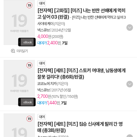
대여
[전자책] [고화질] [미즈] 나는 반찬 선배에게 먹히
고 싶어 03 (완결)
-
[미즈] 나는 반찬 선배에게 먹히고 싶어 3
사이테 케이
(지은이)
넥스큐브
|
2024년 12월
4,000
원 (200원)
2,400
대여가
원,
7일
미리읽기
대여
[전자책] [세트] [미즈] 스토커 여대생, 남동생에게
잘못 걸리다! (총6화/완결)
코코노에 치카
(지은이)
넥스큐브
|
2017년 05월
2,700
원 (10% 할인 / 150원)
1,440
대여가
원,
7일
대여
[전자책] [세트] [미즈] 짐승 신사에게 팔려 간 영
애 (총3화/완결)