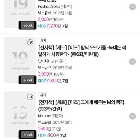
Koshian/Spika
(지은이)
넥스큐브
|
2016년 12월
2,000
원 (100원)
1,200
대여가
원,
7일
대여
[전자책] [세트] [미즈] 탐닉 오르가즘 -늑대는 격
렬하게 사랑한다- (총6화/미완결)
난바 나미코
(지은이)
넥스큐브
|
2018년 10월
3,000
원 (150원)
1,800
대여가
원,
7일
대여
[전자책] [세트] [미즈] 그에게 배우는 M의 품격
(총3화/완결)
Korome
(지은이)
넥스큐브
|
2017년 08월
1,500
원 (70원)
900
대여가
원,
7일