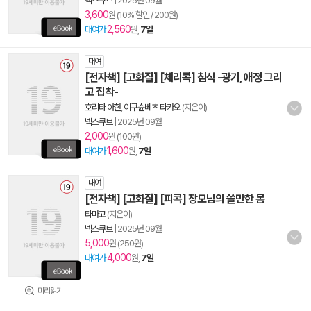
넥스큐브
|
2025년 09월
3,600
원 (10% 할인 / 200원)
2,560
대여가
원,
7일
대여
[전자책] [고화질] [체리콕] 침식 -광기, 애정 그리
고 집착-
호리타 아한
,
이쿠슌베츠 타카오
(지은이)
넥스큐브
|
2025년 09월
2,000
원 (100원)
1,600
대여가
원,
7일
대여
[전자책] [고화질] [피콕] 장모님의 쓸만한 몸
타마고
(지은이)
넥스큐브
|
2025년 09월
5,000
원 (250원)
4,000
대여가
원,
7일
미리읽기