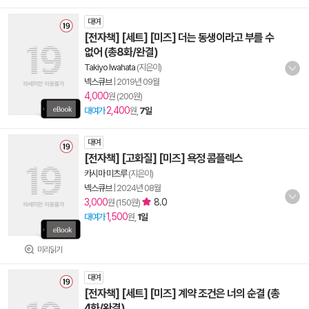
대여
[전자책] [세트] [미즈] 더는 동생이라고 부를 수
없어 (총8화/완결)
Takiyo Iwahata
(지은이)
넥스큐브
|
2019년 09월
4,000
원 (200원)
2,400
대여가
원,
7일
대여
[전자책] [고화질] [미즈] 욕정 콤플렉스
카시마 미츠루
(지은이)
넥스큐브
|
2024년 08월
3,000
8.0
원 (150원)
1,500
대여가
원,
1일
미리읽기
대여
[전자책] [세트] [미즈] 계약 조건은 너의 순결 (총
4화/완결)