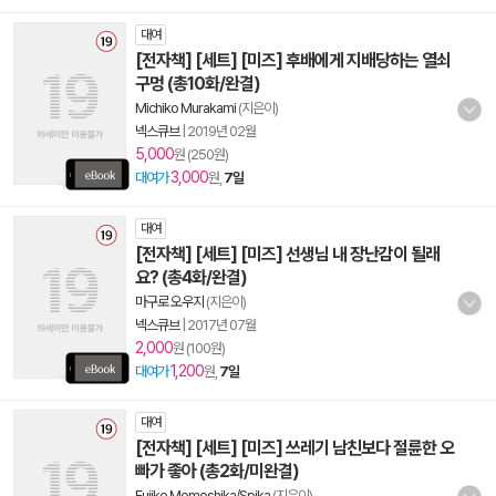
대여
[전자책] [세트] [미즈] 후배에게 지배당하는 열쇠
구멍 (총10화/완결)
Michiko Murakami
(지은이)
넥스큐브
|
2019년 02월
5,000
원 (250원)
3,000
대여가
원,
7일
대여
[전자책] [세트] [미즈] 선생님 내 장난감이 될래
요? (총4화/완결)
마구로 오우지
(지은이)
넥스큐브
|
2017년 07월
2,000
원 (100원)
1,200
대여가
원,
7일
대여
[전자책] [세트] [미즈] 쓰레기 남친보다 절륜한 오
빠가 좋아 (총2화/미완결)
Fujiko Momoshika/Spika
(지은이)