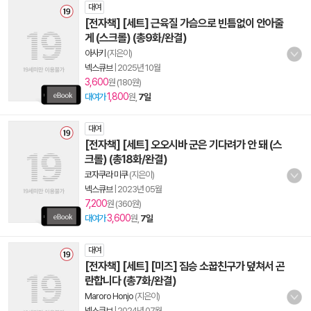
대여
[전자책] [세트] 근육질 가슴으로 빈틈없이 안아줄
게 (스크롤) (총9화/완결)
아사키
(지은이)
넥스큐브
|
2025년 10월
3,600
원 (180원)
1,800
대여가
원,
7일
대여
[전자책] [세트] 오오시바 군은 기다려가 안 돼 (스
크롤) (총18화/완결)
코자쿠라 미쿠
(지은이)
넥스큐브
|
2023년 05월
7,200
원 (360원)
3,600
대여가
원,
7일
대여
[전자책] [세트] [미즈] 짐승 소꿉친구가 덮쳐서 곤
란합니다 (총7화/완결)
Maroro Honjo
(지은이)
넥스큐브
|
2024년 07월