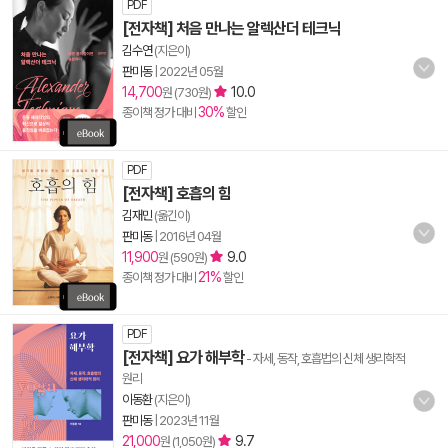
PDF
[전자책] 처음 만나는 알렉산더 테크닉
김수연
(지은이)
판미동
|
2022년 05월
14,700
10.0
원 (730원)
30%
종이책 정가 대비
할인
PDF
[전자책] 호흡의 힘
김재민
(옮긴이)
판미동
|
2016년 04월
11,900
9.0
원 (590원)
21%
종이책 정가 대비
할인
PDF
[전자책] 요가 해부학
- 자세, 동작, 호흡법의 신체 생리학적
원리
이동환
(지은이)
판미동
|
2023년 11월
21,000
9.7
원 (1,050원)