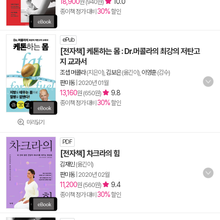
18,900
10.0
원 (940원)
30%
종이책 정가 대비
할인
ePub
[전자책] 케톤하는 몸 : Dr.머콜라의 최강의 저탄고
지 교과서
조셉 머콜라
(지은이),
김보은
(옮긴이),
이영훈
(감수)
판미동
|
2020년 01월
13,160
9.8
원 (650원)
30%
종이책 정가 대비
할인
미리읽기
PDF
[전자책] 차크라의 힘
김재민
(옮긴이)
판미동
|
2020년 02월
11,200
9.4
원 (560원)
30%
종이책 정가 대비
할인