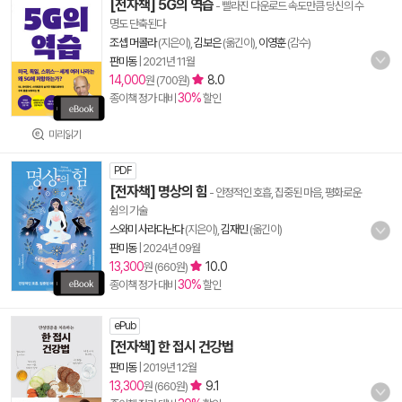
[전자책] 5G의 역습
- 빨라진 다운로드 속도만큼 당신의 수
명도 단축된다
조셉 머콜라
(지은이),
김보은
(옮긴이),
이영훈
(감수)
판미동
|
2021년 11월
14,000
8.0
원 (700원)
30%
종이책 정가 대비
할인
미리읽기
PDF
[전자책] 명상의 힘
- 안정적인 호흡, 집중된 마음, 평화로운
쉼의 기술
스와미 사라다난다
(지은이),
김재민
(옮긴이)
판미동
|
2024년 09월
13,300
10.0
원 (660원)
30%
종이책 정가 대비
할인
ePub
[전자책] 한 접시 건강법
판미동
|
2019년 12월
13,300
9.1
원 (660원)