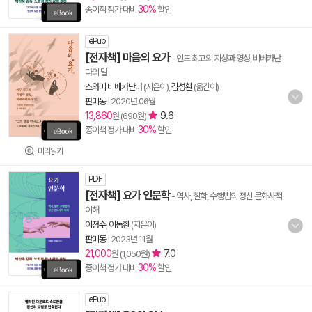
30%
종이책 정가 대비
할인
ePub
[전자책] 마음의 요가
- 인도 최고의 지성과 영성, 비베카난
다의 말
스와미 비베카난다
(지은이),
김성환
(옮긴이)
판미동
|
2020년 06월
13,860
9.6
원 (690원)
30%
종이책 정가 대비
할인
미리읽기
PDF
[전자책] 요가 인문학
- 역사, 철학, 수행법의 정신 문화사적
이해
이정수
,
이동환
(지은이)
판미동
|
2023년 11월
21,000
7.0
원 (1,050원)
30%
종이책 정가 대비
할인
ePub