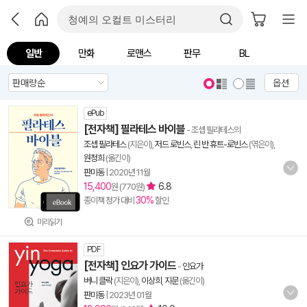
일반
만화
로맨스
판무
BL
옵션
ePub
[전자책] 필라테스 바이블
- 조셉 필라테스의
조셉 필라테스
(지은이),
저드 로빈스
,
린 반 휴트-로빈스
(엮은이),
원정희
(옮긴이)
판미동
|
2020년 11월
15,400
6.8
원 (770원)
30%
종이책 정가 대비
할인
미리읽기
PDF
[전자책] 인요가 가이드
-
인요가
버니 클락
(지은이),
이상희
,
지문
(옮긴이)
판미동
|
2023년 01월