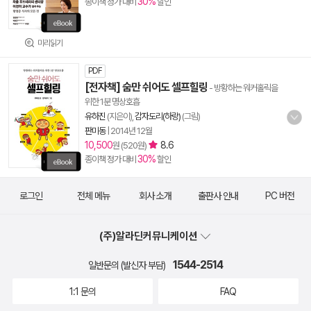
30%
종이책 정가 대비
할인
미리읽기
PDF
[전자책] 숨만 쉬어도 셀프힐링
- 방황하는 워커홀릭을
위한 1분 명상호흡
유하진
(지은이),
감자도리(하랑)
(그림)
판미동
|
2014년 12월
10,500
8.6
원 (520원)
30%
종이책 정가 대비
할인
로그인
전체 메뉴
회사 소개
출판사 안내
PC 버전
(주)알라딘커뮤니케이션
1544-2514
일반문의 (발신자 부담)
1:1 문의
FAQ