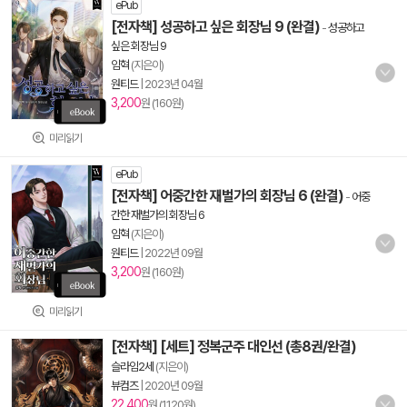
ePub
[전자책] 성공하고 싶은 회장님 9 (완결)
-
성공하고
싶은 회장님 9
임혁
(지은이)
원티드
|
2023년 04월
3,200
원 (160원)
미리읽기
ePub
[전자책] 어중간한 재벌가의 회장님 6 (완결)
-
어중
간한 재벌가의 회장님 6
임혁
(지은이)
원티드
|
2022년 09월
3,200
원 (160원)
미리읽기
[전자책] [세트] 정복군주 대인선 (총8권/완결)
슬라임2세
(지은이)
뷰컴즈
|
2020년 09월
22,400
원 (1,120원)