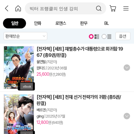
일반
만화
로맨스
판무
BL
옵션
[전자책] [세트] 재벌총수가 대통령으로 회귀함 19
67 (총9권/완결)
물연필
(지은이)
원티드
|
2023년 06월
25,600
원 (1,280원)
[전자책] [세트] 천재 선거 전략가의 귀환 (총5권/
완결)
베르겐
(지은이)
gling
|
2025년 07월
12,800
원 (640원)