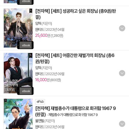
[전자책] [세트] 성공하고 싶은 회장님 (총9권/완
결)
임혁
(지은이)
원티드
|
2023년 04월
25,600
원 (1,280원)
[전자책] [세트] 어중간한 재벌가의 회장님 (총6
권/완결)
임혁
(지은이)
원티드
|
2022년 09월
16,000
원 (800원)
ePub
[전자책] 재벌총수가 대통령으로 회귀함 1967 9
(완결)
-
재벌총수가 대통령으로 회귀함 1967 9
물연필
(지은이)
원티드
|
2023년 06월