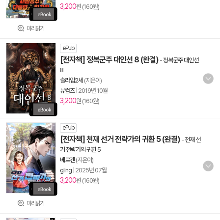
3,200
원 (160원)
미리읽기
ePub
[전자책] 정복군주 대인선 8 (완결)
-
정복군주 대인선
8
슬라임2세
(지은이)
뷰컴즈
|
2019년 10월
3,200
원 (160원)
ePub
[전자책] 천재 선거 전략가의 귀환 5 (완결)
-
천재 선
거 전략가의 귀환 5
베르겐
(지은이)
gling
|
2025년 07월
3,200
원 (160원)
미리읽기