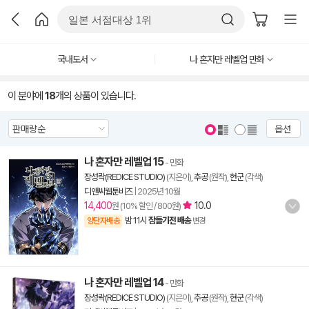
국내도서
나 혼자만 레벨업 만화
이 분야에
18
개의 상품이 있습니다.
옵션
나 혼자만 레벨업 15
- 만화
장성락(REDICE STUDIO)
(지은이),
추공
(원작),
현군
(각색)
디앤씨웹툰비즈
|
2025년 10월
14,400
10.0
원 (10% 할인 / 800원)
밤 11시
잠들기전 배송
양탄자배송
변경
나 혼자만 레벨업 14
- 만화
장성락(REDICE STUDIO)
(지은이),
추공
(원작),
현군
(각색)