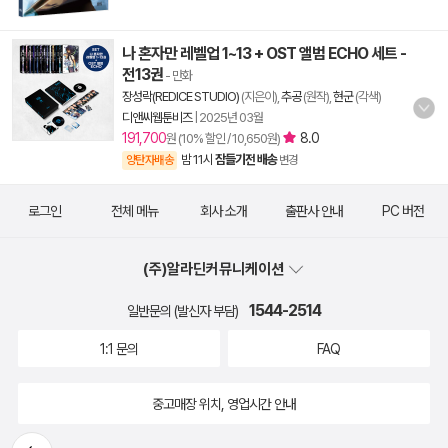
나 혼자만 레벨업 1~13 + OST 앨범 ECHO 세트 -
전13권
- 만화
장성락(REDICE STUDIO)
(지은이),
추공
(원작),
현군
(각색)
디앤씨웹툰비즈
|
2025년 03월
191,700
8.0
원 (10% 할인 / 10,650원)
밤 11시
잠들기전 배송
양탄자배송
변경
로그인
전체 메뉴
회사 소개
출판사 안내
PC 버전
(주)알라딘커뮤니케이션
1544-2514
일반문의 (발신자 부담)
1:1 문의
FAQ
중고매장 위치, 영업시간 안내
뒤로가