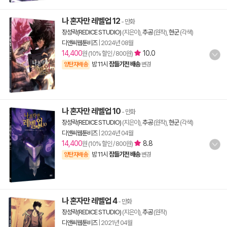
나 혼자만 레벨업 12
- 만화
장성락(REDICE STUDIO)
(지은이),
추공
(원작),
현군
(각색)
디앤씨웹툰비즈
|
2024년 08월
14,400
10.0
원 (10% 할인 / 800원)
밤 11시
잠들기전 배송
양탄자배송
변경
나 혼자만 레벨업 10
- 만화
장성락(REDICE STUDIO)
(지은이),
추공
(원작),
현군
(각색)
디앤씨웹툰비즈
|
2024년 04월
14,400
8.8
원 (10% 할인 / 800원)
밤 11시
잠들기전 배송
양탄자배송
변경
나 혼자만 레벨업 4
- 만화
장성락(REDICE STUDIO)
(지은이),
추공
(원작)
디앤씨웹툰비즈
|
2021년 04월