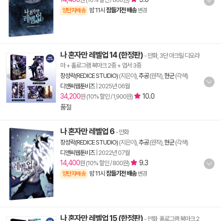
밤 11시
잠들기전 배송
양탄자배송
변경
나 혼자만 레벨업 14 (한정판)
- 만화, 3단 아크릴 디오라
마 + 홀로그램 북마크 2종 + 엽서 3종
장성락(REDICE STUDIO)
(지은이),
추공
(원작),
현군
(각색)
디앤씨웹툰비즈
|
2025년 06월
34,200
10.0
원 (10% 할인 / 1,900원)
품절
나 혼자만 레벨업 6
- 만화
장성락(REDICE STUDIO)
(지은이),
추공
(원작),
현군
(각색)
디앤씨웹툰비즈
|
2022년 07월
14,400
9.3
원 (10% 할인 / 800원)
밤 11시
잠들기전 배송
양탄자배송
변경
나 혼자만 레벨업 15 (한정판)
- 만화, 홀로그램 북마크 2