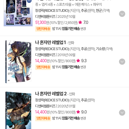
종 + 엽서 4종 + 스포츠 타올 + 여권 케이스 + 파우치
장성락(REDICE STUDIO)
(지은이),
추공
(원작),
현군
(각색)
디앤씨웹툰비즈
|
2025년 10월
51,300
7.0
원 (10% 할인 / 2,850원)
밤 11시
잠들기전 배송
양탄자배송
변경
나 혼자만 레벨업 1
- 만화
장성락(REDICE STUDIO)
(지은이),
추공
(원작),
기소령
(각색)
디앤씨웹툰비즈
|
2019년 09월
14,400
9.3
원 (10% 할인 / 800원)
밤 11시
잠들기전 배송
양탄자배송
변경
나 혼자만 레벨업 2
- 만화
장성락(REDICE STUDIO)
(지은이),
추공
(원작)
디앤씨웹툰비즈
|
2020년 01월
14,400
9.0
원 (10% 할인 / 800원)
밤 11시
잠들기전 배송
양탄자배송
변경