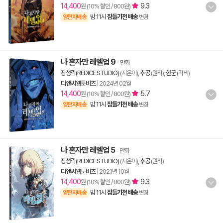
14,400
9.3
원 (10% 할인 / 800원)
밤 11시
잠들기전 배송
양탄자배송
변경
나 혼자만 레벨업 9
- 만화
장성락(REDICE STUDIO)
(지은이),
추공
(원작),
현군
(각색)
디앤씨웹툰비즈
|
2024년 02월
14,400
5.7
원 (10% 할인 / 800원)
밤 11시
잠들기전 배송
양탄자배송
변경
나 혼자만 레벨업 5
- 만화
장성락(REDICE STUDIO)
(지은이),
추공
(원작)
디앤씨웹툰비즈
|
2021년 10월
14,400
9.3
원 (10% 할인 / 800원)
밤 11시
잠들기전 배송
양탄자배송
변경