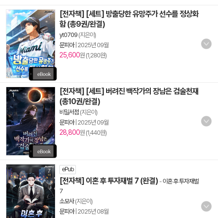
[전자책] [세트] 방출당한 유망주가 선수를 정상화
함 (총9권/완결)
yt0709
(지은이)
문피아
|
2025년 09월
25,600
원 (1,280원)
[전자책] [세트] 버려진 백작가의 장남은 검술천재
(총10권/완결)
비밀서점
(지은이)
문피아
|
2025년 09월
28,800
원 (1,440원)
ePub
[전자책] 이혼 후 투자재벌 7 (완결)
-
이혼 후 투자재벌
7
소모사
(지은이)
문피아
|
2025년 08월