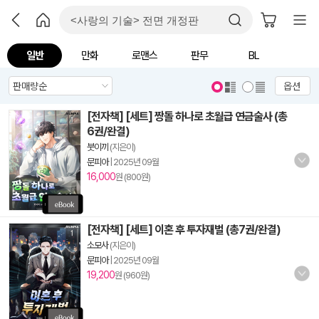
일반
만화
로맨스
판무
BL
옵션
[전자책] [세트] 짱돌 하나로 초월급 연금술사 (총
6권/완결)
붓이끼
(지은이)
문피아
|
2025년 09월
16,000
원 (800원)
[전자책] [세트] 이혼 후 투자재벌 (총7권/완결)
소모사
(지은이)
문피아
|
2025년 09월
19,200
원 (960원)