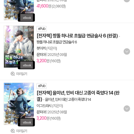
41,600
원 (2,080원)
ePub
[전자책] 짱돌 하나로 초월급 연금술사 6 (완결)
-
짱돌 하나로 초월급 연금술사 6
붓이끼
(지은이)
문피아
|
2025년 09월
3,200
원 (160원)
미리읽기
ePub
[전자책] 을미년, 민비 대신 고종이 죽었다 14 (완
결)
-
을미년, 민비 대신 고종이 죽었다 14
이그드라시
(지은이)
문피아
|
2025년 08월
3,200
원 (160원)
미리읽기