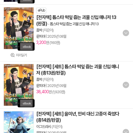
ePub
[전자책] 톱스타 떡잎 줍는 괴물 신입 매니저 13
(완결)
-
톱스타 떡잎 줍는 괴물 신입 매니저 13
흠박
(지은이)
문피아
|
2025년 08월
3,200
원 (160원)
미리읽기
[전자책] [세트] 톱스타 떡잎 줍는 괴물 신입 매니
저 (총13권/완결)
흠박
(지은이)
문피아
|
2025년 09월
38,400
원 (1,920원)
[전자책] [세트] 을미년, 민비 대신 고종이 죽었다
(총14권/완결)
이그드라시
(지은이)
문피아
|
2025년 09월