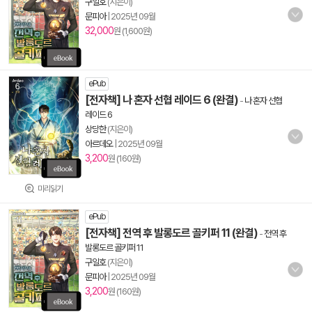
구일호
(지은이)
문피아
|
2025년 09월
32,000
원 (1,600원)
ePub
[전자책] 나 혼자 선협 레이드 6 (완결)
-
나 혼자 선협
레이드 6
상당한
(지은이)
아르데오
|
2025년 09월
3,200
원 (160원)
미리읽기
ePub
[전자책] 전역 후 발롱도르 골키퍼 11 (완결)
-
전역 후
발롱도르 골키퍼 11
구일호
(지은이)
문피아
|
2025년 09월
3,200
원 (160원)