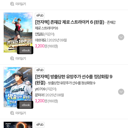
미리읽기
ePub
[전자책] 존재감 제로 스트라이커 6 (완결)
-
존재감
제로 스트라이커 6
안밀림
(지은이)
아르데오
|
2025년 09월
3,200
원 (160원)
미리읽기
ePub
[전자책] 방출당한 유망주가 선수를 정상화함 9
(완결)
-
방출당한 유망주가 선수를 정상화함 9
yt0709
(지은이)
문피아
|
2025년 08월
3,200
원 (160원)
미리읽기
ePub