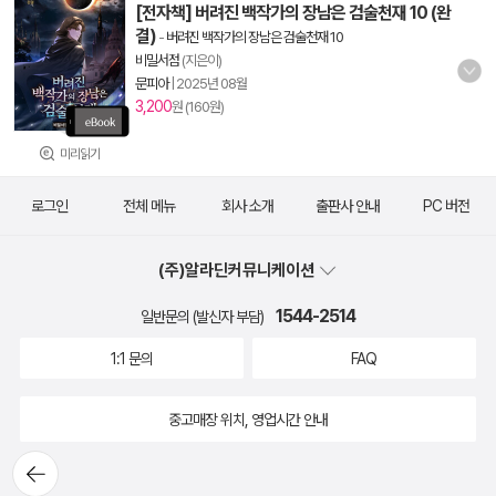
[전자책] 버려진 백작가의 장남은 검술천재 10 (완
결)
-
버려진 백작가의 장남은 검술천재 10
비밀서점
(지은이)
문피아
|
2025년 08월
3,200
원 (160원)
미리읽기
로그인
전체 메뉴
회사 소개
출판사 안내
PC 버전
(주)알라딘커뮤니케이션
1544-2514
일반문의 (발신자 부담)
1:1 문의
FAQ
중고매장 위치, 영업시간 안내
뒤로가
기