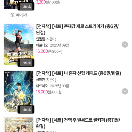
3,200
원 (160원)
미리읽기
[전자책] [세트] 존재감 제로 스트라이커 (총6권/
완결)
안밀림
(지은이)
아르데오
|
2025년 09월
16,000
원 (800원)
[전자책] [세트] 나 혼자 선협 레이드 (총6권/완결)
상당한
(지은이)
아르데오
|
2025년 09월
16,000
원 (800원)
[전자책] [세트] 전역 후 발롱도르 골키퍼 (총11권/
완결)