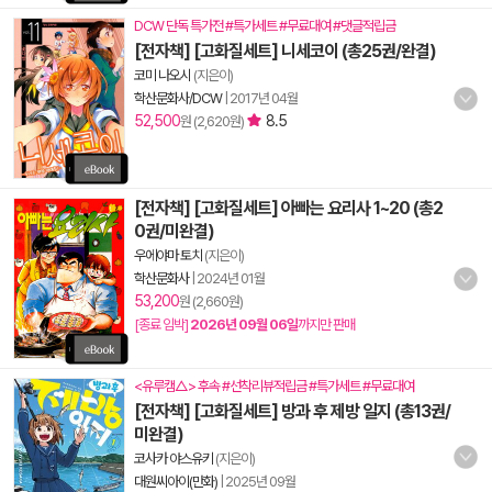
DCW 단독 특가전 #특가세트 #무료대여 #댓글적립금
[전자책] [고화질세트] 니세코이 (총25권/완결)
코미 나오시
(지은이)
학산문화사/DCW
|
2017년 04월
52,500
8.5
원 (2,620원)
[전자책] [고화질세트] 아빠는 요리사 1~20 (총2
0권/미완결)
우에야마 토치
(지은이)
학산문화사
|
2024년 01월
53,200
원 (2,660원)
[종료 임박]
2026년 09월 06일
까지만 판매
<유루캠△> 후속 #선착리뷰적립금 #특가세트 #무료대여
[전자책] [고화질세트] 방과 후 제방 일지 (총13권/
미완결)
코사카 야스유키
(지은이)
대원씨아이(만화)
|
2025년 09월