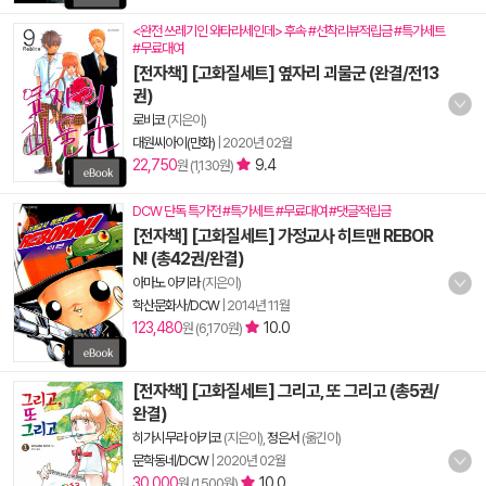
<완전 쓰레기인 와타라세인데> 후속 #선착리뷰적립금 #특가세트
#무료대여
[전자책] [고화질세트] 옆자리 괴물군 (완결/전13
권)
로비코
(지은이)
대원씨아이(만화)
|
2020년 02월
22,750
9.4
원 (1,130원)
DCW 단독 특가전 #특가세트 #무료대여 #댓글적립금
[전자책] [고화질세트] 가정교사 히트맨 REBOR
N! (총42권/완결)
아마노 아키라
(지은이)
학산문화사/DCW
|
2014년 11월
123,480
10.0
원 (6,170원)
[전자책] [고화질세트] 그리고, 또 그리고 (총5권/
완결)
히가시무라 아키코
(지은이),
정은서
(옮긴이)
문학동네/DCW
|
2020년 02월
30,000
10.0
원 (1,500원)