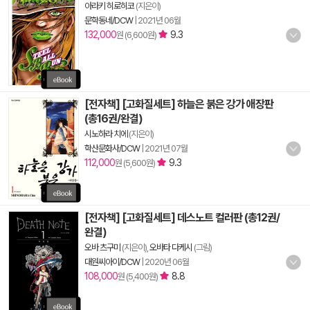
아라키 히로히코
(지은이)
문학동네/DCW
|
2021년 06월
132,000
9.3
원 (6,600원)
[전자책] [고화질세트] 하늘은 붉은 강가 애장판
(총16권/완결)
시노하라 치에
(지은이)
학산문화사/DCW
|
2021년 07월
112,000
9.3
원 (5,600원)
[전자책] [고화질세트] 데스노트 컬러판 (총12권/
완결)
오바 츠구미
(지은이),
오바타 다케시
(그림)
대원씨아이/DCW
|
2020년 06월
108,000
8.8
원 (5,400원)