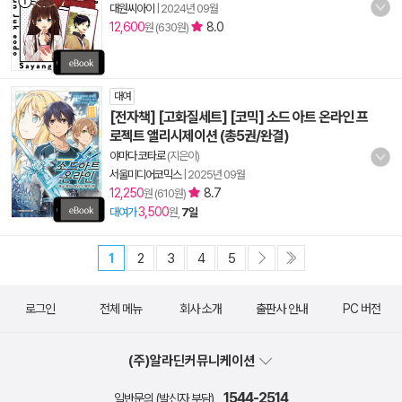
대원씨아이
|
2024년 09월
12,600
8.0
원 (630원)
대여
[전자책] [고화질세트] [코믹] 소드 아트 온라인 프
로젝트 앨리시제이션 (총5권/완결)
야마다 코타로
(지은이)
서울미디어코믹스
|
2025년 09월
12,250
8.7
원 (610원)
3,500
대여가
원,
7일
1
2
3
4
5
로그인
전체 메뉴
회사 소개
출판사 안내
PC 버전
(주)알라딘커뮤니케이션
1544-2514
일반문의 (발신자 부담)