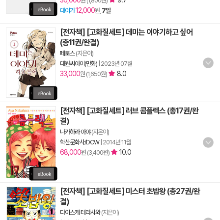
36,000
9.7
원 (1,800원)
12,000
대여가
원,
7일
[전자책] [고화질세트] 데미는 이야기하고 싶어
(총11권/완결)
페토스
(지은이)
대원씨아이(만화)
|
2023년 07월
33,000
8.0
원 (1,650원)
[전자책] [고화질세트] 러브 콤플렉스 (총17권/완
결)
나카하라 아야
(지은이)
학산문화사/DCW
|
2014년 11월
68,000
10.0
원 (3,400원)
[전자책] [고화질세트] 미스터 초밥왕 (총27권/완
결)
다이스케 테라사와
(지은이)