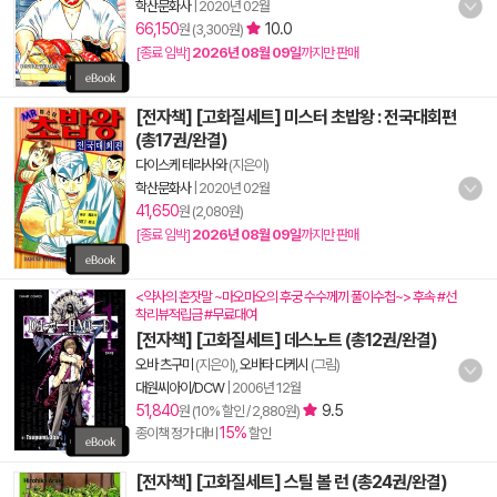
학산문화사
|
2020년 02월
66,150
10.0
원 (3,300원)
[종료 임박]
2026년 08월 09일
까지만 판매
[전자책] [고화질세트] 미스터 초밥왕 : 전국대회편
(총17권/완결)
다이스케 테라사와
(지은이)
학산문화사
|
2020년 02월
41,650
원 (2,080원)
[종료 임박]
2026년 08월 09일
까지만 판매
<약사의 혼잣말 ~마오마오의 후궁 수수께끼 풀이수첩~> 후속 #선
착리뷰적립금 #무료대여
[전자책] [고화질세트] 데스노트 (총12권/완결)
오바 츠구미
(지은이),
오바타 다케시
(그림)
대원씨아이/DCW
|
2006년 12월
51,840
9.5
원 (10% 할인 / 2,880원)
15%
종이책 정가 대비
할인
[전자책] [고화질세트] 스틸 볼 런 (총24권/완결)