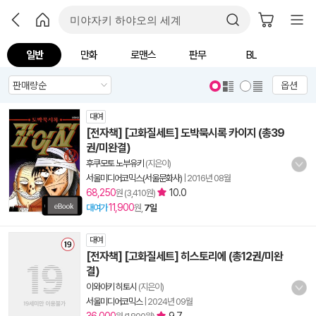
일반
만화
로맨스
판무
BL
옵션
대여
[전자책] [고화질세트] 도박묵시록 카이지 (총39
권/미완결)
후쿠모토 노부유키
(지은이)
서울미디어코믹스(서울문화사)
|
2016년 08월
68,250
10.0
원 (3,410원)
11,900
대여가
원,
7일
대여
[전자책] [고화질세트] 히스토리에 (총12권/미완
결)
이와아키 히토시
(지은이)
서울미디어코믹스
|
2024년 09월