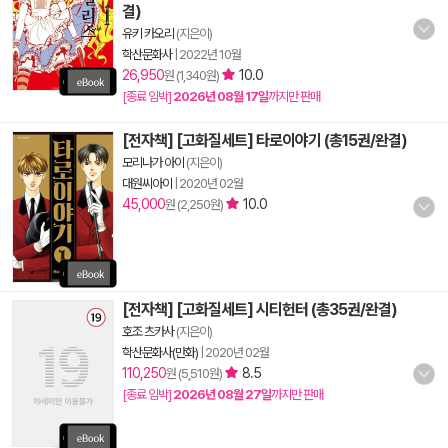
결)
유키 카오리
(지은이)
학산문화사
|
2022년 10월
26,950
10.0
원 (1,340원)
[종료 임박]
2026년 08월 17일
까지만 판매
[전자책] [고화질세트] 타로이야기 (총15권/완결)
모리나가 아이
(지은이)
대원씨아이
|
2020년 02월
45,000
10.0
원 (2,250원)
[전자책] [고화질세트] 시티헌터 (총35권/완결)
호조 츠카사
(지은이)
학산문화사(만화)
|
2020년 02월
110,250
8.5
원 (5,510원)
[종료 임박]
2026년 08월 27일
까지만 판매