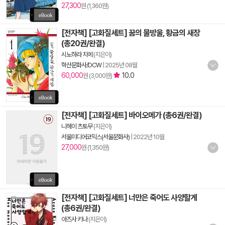
27,300
원 (1,360원)
[전자책] [고화질세트] 꿈의 물방울, 황금의 새장
(총20권/완결)
시노하라 치에
(지은이)
학산문화사/DCW
|
2025년 08월
60,000
10.0
원 (3,000원)
[전자책] [고화질세트] 바이오메가 (총6권/완결)
니헤이 츠토무
(지은이)
서울미디어코믹스(서울문화사)
|
2022년 10월
27,000
원 (1,350원)
[전자책] [고화질세트] 너만은 죽어도 사양할게
(총6권/완결)
아즈사 키나
(지은이)