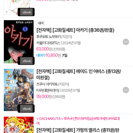
대여
[전자책] [고화질세트] 아카기 (총36권/완결)
후쿠모토 노부유키
(지은이)
서울미디어코믹스
|
2024년 01월
63,000
원 (3,150원)
10,850
대여가
원,
7일
[전자책] [고화질세트] 메이드 인 어비스 (총13권/
미완결)
츠쿠시 아키히토
(지은이)
미우(대원씨아이)
|
2025년 07월
39,000
원 (1,950원)
< GACHIAKUTA > 후속 #선착리뷰적립금 #특가세트 #무료대
여
[전자책] [고화질세트] 가형의 앨리스 (총11권/완