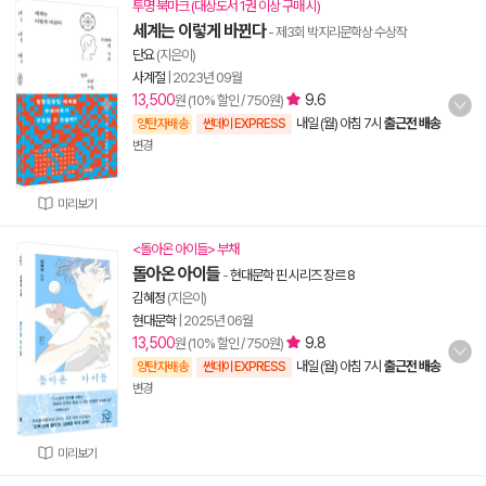
투명 북마크 (대상도서 1권 이상 구매 시)
세계는 이렇게 바뀐다
- 제3회 박지리문학상 수상작
단요
(지은이)
사계절
|
2023년 09월
13,500
9.6
원 (10% 할인 / 750원)
내일 (월) 아침 7시
출근전 배송
양탄자배송
썬데이 EXPRESS
변경
미리보기
<돌아온 아이들> 부채
돌아온 아이들
-
현대문학 핀 시리즈 장르 8
김혜정
(지은이)
현대문학
|
2025년 06월
13,500
9.8
원 (10% 할인 / 750원)
내일 (월) 아침 7시
출근전 배송
양탄자배송
썬데이 EXPRESS
변경
미리보기