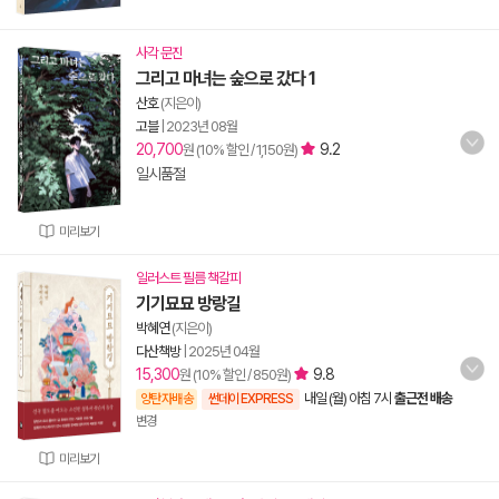
사각 문진
그리고 마녀는 숲으로 갔다 1
산호
(지은이)
고블
|
2023년 08월
20,700
9.2
원 (10% 할인 / 1,150원)
일시품절
미리보기
일러스트 필름 책갈피
기기묘묘 방랑길
박혜연
(지은이)
다산책방
|
2025년 04월
15,300
9.8
원 (10% 할인 / 850원)
내일 (월) 아침 7시
출근전 배송
양탄자배송
썬데이 EXPRESS
변경
미리보기