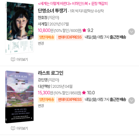
<세계는 이렇게 바뀐다> 비하인드북 + 문장 책갈피
단명소녀 투쟁기
- 1회 박지리문학상 수상작
현호정
(지은이)
사계절
|
2021년 07월
10,800
9.2
원 (10% 할인 / 600원)
내일 (월) 아침 7시
출근전 배송
양탄자배송
썬데이 EXPRESS
변경
미리보기
라스트 로그인
강민영
(지은이)
다산책방
|
2025년 04월
15,300
10.0
원 (10% 할인 / 850원)
내일 (월) 아침 7시
출근전 배송
양탄자배송
썬데이 EXPRESS
변경
미리보기