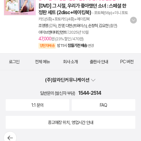
[DVD] 그 시절, 우리가 좋아했던 소녀 : 스페셜 한
정판 세트 (2disc+메이킹북)
- 포토북(56p)+미니 포토
카드(5종)+포토카드(4종)+메이킹북
조영명
(감독),
진영
,
다현 (트와이스)
,
손정혁
,
김요한
(출연)
아이브엔터테인먼트
|
2025년 10월
47,000
원 (23% 할인 / 470원)
밤 11시
잠들기전 배송
양탄자배송
변경
로그인
전체 메뉴
회사 소개
출판사 안내
PC 버전
(주)알라딘커뮤니케이션
1544-2514
일반문의 (발신자 부담)
1:1 문의
FAQ
중고매장 위치, 영업시간 안내
뒤로가