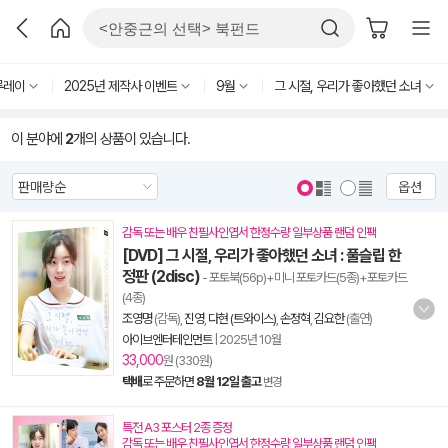
루레이
2025년 제작사 이벤트
9월
그 시절, 우리가 좋아했던 소녀
이 분야에
2
개의 상품이 있습니다.
옵션
감독 또는 배우 친필사인엽서 한정수량 일부상품 랜덤 인팩
[DVD] 그 시절, 우리가 좋아했던 소녀 : 풀슬립 한
정판 (2disc)
- 포토북(56p)+미니 포토카드(5종)+포토카드
(4종)
조영명
(감독),
진영
,
다현 (트와이스)
,
손정혁
,
김요한
(출연)
아이브엔터테인먼트
|
2025년 10월
33,000
원 (330원)
택배
로 주문하면
8월 12일 출고
변경
특전 A3 포스터 2종 증정
감독 또는 배우 친필사인엽서 한정수량 일부상품 랜덤 인팩