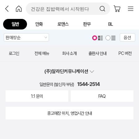
일반
만화
로맨스
판무
BL
옵션
로그인
전체 메뉴
회사 소개
출판사 안내
PC 버전
(주)알라딘커뮤니케이션
1544-2514
일반문의 (발신자 부담)
1:1 문의
FAQ
중고매장 위치, 영업시간 안내