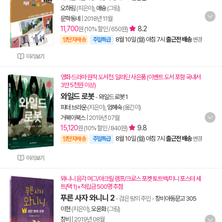
오하림
(지은이),
애슝
(그림)
문학동네
|
2018년 11월
11,700
8.2
원 (10% 할인 / 650원)
8월 10일 (월) 아침 7시
출근전 배송
양탄자배송
주말특급
변경
미리보기
영화·드라마 원작 도서전. 알라딘 사은품 (이벤트 도서 포함 국내서
3만 5천원 이상)
와일드 로봇
-
와일드 로봇 1
피터 브라운
(지은이),
엄혜숙
(옮긴이)
거북이북스
|
2019년 07월
15,120
9.8
원 (10% 할인 / 840원)
8월 10일 (월) 아침 7시
출근전 배송
양탄자배송
주말특급
변경
미리보기
와니니 음각 머그/아크릴 램프/크로스 포켓 토트백/미니 포스터 세
트(택 1)+적립금 500명 추첨
푸른 사자 와니니 2
- 검은 땅의 주인
-
창비아동문고 305
이현
(지은이),
오윤화
(그림)
창비
|
2019년 08월