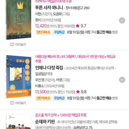
트(택 1)+적립금 500명 추첨
푸른 사자 와니니
-
창비아동문고 280
이현
(지은이),
오윤화
(그림)
창비
|
2015년 06월
12,420
9.7
원 (10% 할인 / 690원)
8월 10일 (월) 아침 7시
출근전 배송
양탄자배송
주말특급
변경
미리보기
아름다운 패브릭 포스터 3종(택 1, 대상도서 1만 원 이상)+적립금
추첨
언제나 다정 죽집
- 2024년 제30회 황금도깨비상 수상작
-
일공일삼 113
우신영
(지은이),
서영
(그림)
비룡소
|
2024년 08월
13,500
9.8
원 (10% 할인 / 750원)
8월 10일 (월) 아침 7시
출근전 배송
양탄자배송
주말특급
변경
미리보기
은소홀 작가 신작 + 1,000원 적립금 추첨
순재와 키완
- 두 아이가 만난 괴물에 대한 기록, 제19회 문학동
네어린이문학상 대상 수상작
-
보름달문고 75