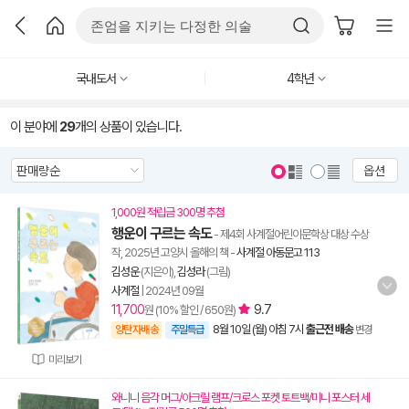
국내도서
4학년
이 분야에
29
개의 상품이 있습니다.
옵션
1,000원 적립금 300명 추첨
행운이 구르는 속도
- 제4회 사계절어린이문학상 대상 수상
작, 2025년 고양시 올해의 책
-
사계절 아동문고 113
김성운
(지은이),
김성라
(그림)
사계절
|
2024년 09월
11,700
9.7
원 (10% 할인 / 650원)
8월 10일 (월) 아침 7시
출근전 배송
양탄자배송
주말특급
변경
미리보기
와니니 음각 머그/아크릴 램프/크로스 포켓 토트백/미니 포스터 세