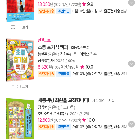
13,050
9.9
원 (10% 할인 / 720원)
8월 10일 (월) 아침 7시
출근전 배송
양탄자배송
주말특급
변경
미리보기
관찰노트
초등 호기심 백과
-
초등필수백과
봉현주
(지은이),
김학수
(그림),
이정모
(감수)
삼성출판사
|
2024년 09월
8,820
10.0
원 (10% 할인 / 490원)
8월 10일 (월) 아침 7시
출근전 배송
양탄자배송
주말특급
변경
미리보기
세종책방 회원을 모집합니다!
- 세종대왕 독서법
정성현
(지은이),
리노
(그림)
주니어마리(마리북스)
|
2024년 12월
12,600
10.0
원 (10% 할인 / 700원)
8월 10일 (월) 아침 7시
출근전 배송
양탄자배송
주말특급
변경