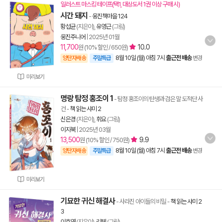
일러스트 마스킹 테이프(택1, 대상도서 1권 이상 구매 시)
시간 돼지
-
웅진책마을 124
황섭균
(지은이),
유영근
(그림)
웅진주니어
|
2025년 01월
11,700
10.0
원 (10% 할인 / 650원)
8월 10일 (월) 아침 7시
출근전 배송
양탄자배송
주말특급
변경
미리보기
명랑 탐정 홍조이 1
- 탐정 홍조이의 탄생과 검은 말 도적단 사
건
-
책 읽는 샤미 2
신은경
(지은이),
휘요
(그림)
이지북
|
2025년 03월
13,500
9.9
원 (10% 할인 / 750원)
8월 10일 (월) 아침 7시
출근전 배송
양탄자배송
주말특급
변경
미리보기
기묘한 귀신 해결사
- 사라진 아이들의 비밀
-
책 읽는 샤미 2
3
이호영
(지은이),
리페
(그림)