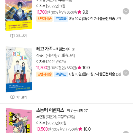
이지북
|
2022년 11월
11,700
9.8
원 (10% 할인 / 650원)
8월 10일 (월) 아침 7시
출근전 배송
양탄자배송
주말특급
변경
미리보기
레고 가족
-
책 읽는 샤미 31
정유리
(지은이),
김래현
(그림)
이지북
|
2024년 02월
11,700
10.0
원 (10% 할인 / 650원)
8월 10일 (월) 아침 7시
출근전 배송
양탄자배송
주말특급
변경
미리보기
초능력 어벤저스
-
책 읽는 샤미 27
부연정
(지은이),
고형주
(그림)
이지북
|
2023년 06월
13,500
10.0
원 (10% 할인 / 750원)