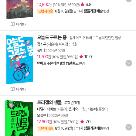
10,800
9.8
원 (10% 할인 / 600원)
8월 10일 (월) 밤 11시
잠들기전 배송
양탄자배송
변경
미리보기
오늘도 구르는 중
- 휠체어 위 유튜버 구르님의 단단한 일상
김지우
(지은이),
이해정
(그림)
풀빛
|
2024년 02월
11,700
10.0
원 (10% 할인 / 650원)
택배
로 주문하면
8월 11일 출고
변경
미리보기
트리갭의 샘물
-
고학년 책장
나탈리 배비트
(지은이),
윤미숙
(그림),
최순희
(옮긴이)
오늘책
|
2022년 09월
12,600
7.0
원 (10% 할인 / 700원)
8월 10일 (월) 밤 11시
잠들기전 배송
양탄자배송
변경