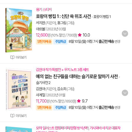
용기 스티커
호랑이 빵집 1 : 신단 쑥 위조 사건
-
호랑이 빵집 1
서지원
(지은이),
홍그림
(그림)
아르볼
|
2023년 03월
12,600
10.0
원 (10% 할인 / 700원)
8월 10일 (월) 아침 7시
출근전 배송
양탄자배송
주말특급
변경
미리보기
김원아 작가 특별전 + 무지 노트 3종 세트
예의 없는 친구들을 대하는 슬기로운 말하기 사전
-
슬기사전 2
김원아
(지은이),
김소희
(그림)
사계절
|
2022년 01월
11,700
9.7
원 (10% 할인 / 650원)
8월 10일 (월) 아침 7시
출근전 배송
양탄자배송
주말특급
변경
미리보기
모차 일러스트 랩핑페이퍼/원형 방석 (택1, 가시와바 사치코 대표작