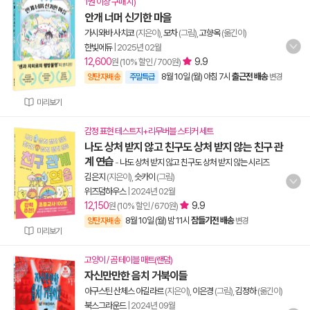
1권 이상 구매 시)
안개 너머 신기한 마을
가시와바 사치코
(지은이),
모차
(그림),
고향옥
(옮긴이)
한빛에듀
|
2025년 02월
12,600
9.9
원 (10% 할인 / 700원)
8월 10일 (월) 아침 7시
출근전 배송
양탄자배송
주말특급
변경
미리보기
감정 표현 테스트지+리무버블 스티커 세트
나도 상처 받지 않고 친구도 상처 받지 않는 친구 관
계 연습
-
나도 상처 받지 않고 친구도 상처 받지 않는 시리즈
김은지
(지은이),
슷카이
(그림)
위즈덤하우스
|
2024년 02월
12,150
9.9
원 (10% 할인 / 670원)
8월 10일 (월) 밤 11시
잠들기전 배송
양탄자배송
변경
미리보기
고양이 / 곰 테이블 매트(랜덤)
자신만만한 음치 거북이들
아구스틴 산체스 아길라르
(지은이),
이은경
(그림),
김정하
(옮긴이)
북스그라운드
|
2024년 09월