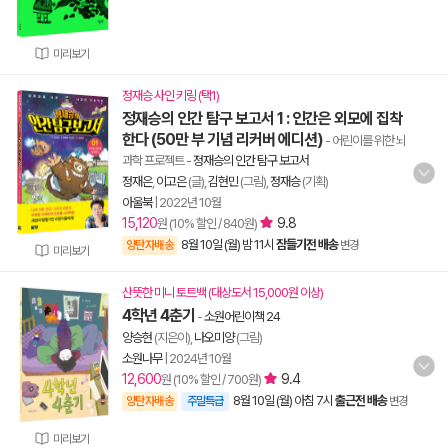
미리보기
정재승 사인 키링 (택1)
정재승의 인간 탐구 보고서 1 : 인간은 외모에 집착
한다 (50만 부 기념 리커버 에디션)
- 어린이를 위한 뇌
과학 프로젝트
-
정재승의 인간 탐구 보고서
정재은
,
이고은
(글),
김현민
(그림),
정재승
(기획)
아울북
|
2022년 10월
15,120
9.8
원 (10% 할인 / 840원)
8월 10일 (월) 밤 11시
잠들기전 배송
양탄자배송
변경
미리보기
산뜻한 미니 토트백 (대상도서 15,000원 이상)
4학년 4춘기
-
소원어린이책 24
양승현
(지은이),
나오미양
(그림)
소원나무
|
2024년 10월
12,600
9.4
원 (10% 할인 / 700원)
8월 10일 (월) 아침 7시
출근전 배송
양탄자배송
주말특급
변경
미리보기