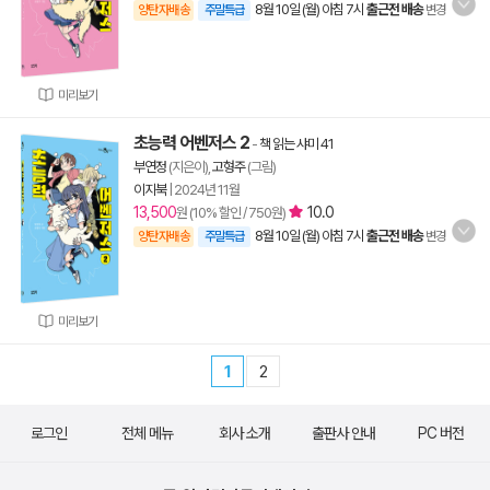
8월 10일 (월) 아침 7시
출근전 배송
양탄자배송
주말특급
변경
미리보기
초능력 어벤저스 2
-
책 읽는 샤미 41
부연정
(지은이),
고형주
(그림)
이지북
|
2024년 11월
13,500
10.0
원 (10% 할인 / 750원)
8월 10일 (월) 아침 7시
출근전 배송
양탄자배송
주말특급
변경
미리보기
1
2
로그인
전체 메뉴
회사 소개
출판사 안내
PC 버전