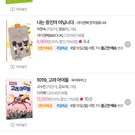
미리보기
나는 증인이 아닙니다
-
아이앤북 창작동화 48
박현숙
(지은이),
권송이
(그림)
아이앤북(I&BOOK)
|
2019년 08월
9,900
9.4
원 (10% 할인 / 550원)
8월 10일 (월) 아침 7시
출근전 배송
양탄자배송
주말특급
변경
미리보기
1019, 고려 아이들
-
뚜벅뚜벅 2
고수진
(지은이),
김도아
(그림)
이지북
|
2024년 08월
13,500
10.0
원 (10% 할인 / 750원)
8월 10일 (월) 아침 7시
출근전 배송
양탄자배송
주말특급
변경
미리보기