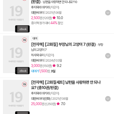
(완결)
-
남편을 사랑하면 안 되나요? 10
후지와라 아키라
(지은이)
대원씨아이
|
2021년 06월
2,500
10.0
원 (120원)
44%
종이책 정가 대비
할인
대여
[전자책] [고화질] 부장님의 고양이 7 (완결)
-
부장
님의 고양이 7
히사와 유미
(지은이)
대원씨아이
|
2024년 03월
3,000
9.2
원 (150원)
1,500
대여가
원,
3일
[전자책] [고화질세트] 남편을 사랑하면 안 되나
요? (총10권/완결)
후지와라 아키라
(지은이)
대원씨아이(만화)
|
2021년 06월
25,000
7.0
원 (1,250원)