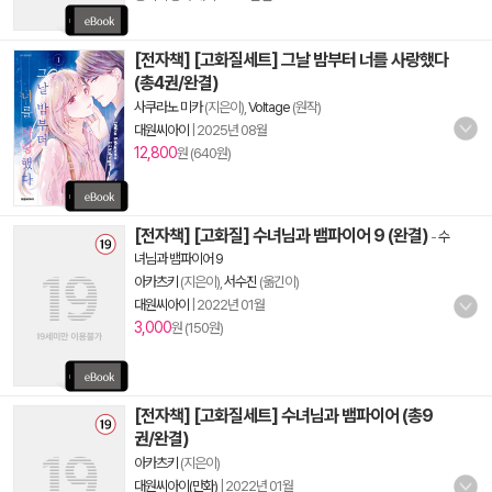
[전자책] [고화질세트] 그날 밤부터 너를 사랑했다
(총4권/완결)
사쿠라노 미카
(지은이),
Voltage
(원작)
대원씨아이
|
2025년 08월
12,800
원 (640원)
[전자책] [고화질] 수녀님과 뱀파이어 9 (완결)
-
수
녀님과 뱀파이어 9
아카츠키
(지은이),
서수진
(옮긴이)
대원씨아이
|
2022년 01월
3,000
원 (150원)
[전자책] [고화질세트] 수녀님과 뱀파이어 (총9
권/완결)
아카츠키
(지은이)
대원씨아이(만화)
|
2022년 01월