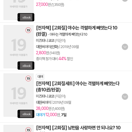
27,000
원 (1,350원)
[전자책] [고화질] 야수는 격렬하게 빼앗는다 10
(완결)
-
야수는 격렬하게 빼앗는다 10
미즈타니 쿄코
(지은이)
대원씨아이(만화)
|
2019년 09월
2,800
원 (140원)
44%
종이책 정가 대비
할인
대여
[전자책] [고화질세트] 야수는 격렬하게 빼앗는다
(총10권/완결)
미즈타니 쿄코
(지은이)
대원씨아이
|
2019년 09월
28,000
원 (1,400원)
12,000
대여가
원,
7일
[전자책] [고화질] 남편을 사랑하면 안 되나요? 10