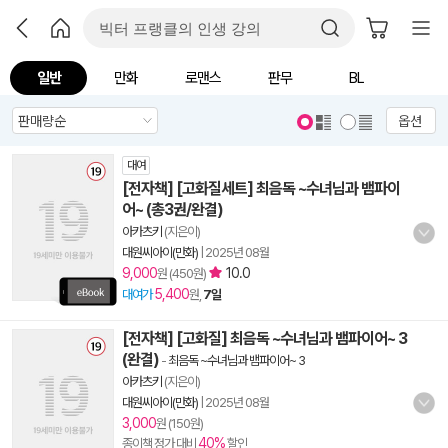
일반
만화
로맨스
판무
BL
옵션
대여
[전자책] [고화질세트] 최음독 ~수녀님과 뱀파이
어~ (총3권/완결)
아카츠키
(지은이)
대원씨아이(만화)
|
2025년 08월
9,000
10.0
원 (450원)
5,400
대여가
원,
7일
[전자책] [고화질] 최음독 ~수녀님과 뱀파이어~ 3
(완결)
-
최음독 ~수녀님과 뱀파이어~ 3
아카츠키
(지은이)
대원씨아이(만화)
|
2025년 08월
3,000
원 (150원)
40%
종이책 정가 대비
할인