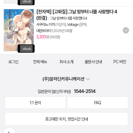
[전자책] [고화질] 그날 밤부터 너를 사랑했다 4
(완결)
-
그날 밤부터 너를 사랑했다 4
사쿠라노 미카
(지은이),
Voltage
(원작)
대원씨아이
|
2025년 08월
3,200
원 (160원)
로그인
전체 메뉴
회사 소개
출판사 안내
PC 버전
(주)알라딘커뮤니케이션
1544-2514
일반문의 (발신자 부담)
1:1 문의
FAQ
중고매장 위치, 영업시간 안내
뒤로가