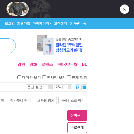
로그인
회원가입
마이페이지
고객센터
장바구니
(0)
일반
만화
로맨스
판타지/무협
BL
대여만 보기
연재만 보기
연재 제외
옵션 설정
25개
선택
장바구니 담기
보관함 담기
마이리스트 담기
장바구니
바로구매