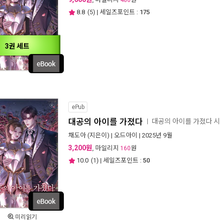
480
8.8
(
5
) | 세일즈포인트 :
175
3권 세트
ePub
대공의 아이를 가졌다
대공의 아이를 가졌다 
ㅣ
채도아
(지은이) |
오드아이
| 2025년 9월
3,200원
, 마일리지
원
160
10.0
(
1
) | 세일즈포인트 :
50
미리읽기