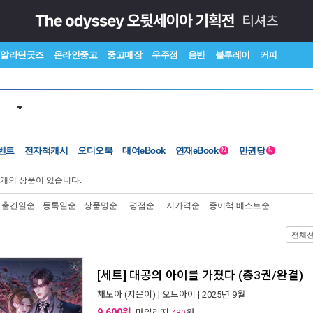
알라딘굿즈
온라인중고
중고매장
우주점
음반
블루레이
커피
벤트
전자책캐시
오디오북
대여eBook
연재eBook
만권당
N
N
개의 상품이 있습니다.
출간일순
등록일순
상품명순
평점순
저가격순
종이책 베스트순
전체
[세트] 대공의 아이를 가졌다 (총3권/완결)
채도아
(지은이) |
오드아이
| 2025년 9월
9,600원
, 마일리지
원