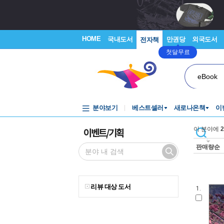
HOME
국내도서
만권당
외국도서
전자책
첫달무료
eBook
분야보기
베스트셀러
새로나온책
이
이벤트/기획
이 분야에
2
판매량순
리뷰 대상 도서
1.