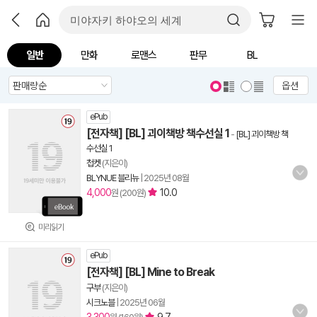
일반
만화
로맨스
판무
BL
옵션
ePub
[전자책] [BL] 괴이책방 책수선실 1
-
[BL] 괴이책방 책
수선실 1
첩켓
(지은이)
BLYNUE 블리뉴
|
2025년 08월
4,000
10.0
원 (200원)
미리읽기
ePub
[전자책] [BL] Mine to Break
구부
(지은이)
시크노블
|
2025년 06월