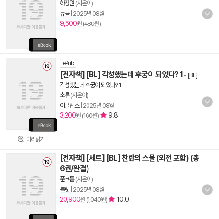
하정원
(지은이)
뉴콕
|
2025년 08월
9,600
원 (480원)
ePub
[전자책] [BL] 각성했는데 후궁이 되었다? 1
-
[BL]
각성했는데 후궁이 되었다? 1
소류
(지은이)
이클립스
|
2025년 08월
3,200
9.8
원 (160원)
미리읽기
[전자책] [세트] [BL] 찬란의 스물 (외전 포함) (총
6권/완결)
푼크툼
(지은이)
블릿
|
2025년 08월
20,900
10.0
원 (1,040원)