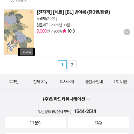
미리읽기
[전자책] [세트] [BL] 반아록 (총3권/완결)
낙월재
(지은이)
읽을레오
|
2025년 08월
9,900
10.0
원 (490원)
1
2
로그인
전체 메뉴
회사 소개
출판사 안내
PC 버전
(주)알라딘커뮤니케이션
1544-2514
일반문의 (발신자 부담)
1:1 문의
FAQ