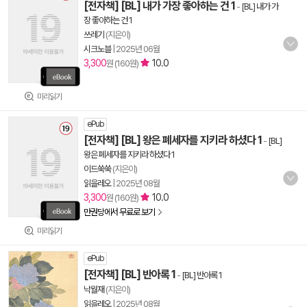
[전자책] [BL] 내가 가장 좋아하는 건 1
-
[BL] 내가 가
장 좋아하는 건 1
쓰레기
(지은이)
시크노블
|
2025년 06월
3,300
10.0
원 (160원)
미리읽기
ePub
[전자책] [BL] 왕은 폐세자를 지키라 하셨다 1
-
[BL]
왕은 폐세자를 지키라 하셨다 1
이드쑥쑥
(지은이)
읽을레오
|
2025년 08월
3,300
10.0
원 (160원)
만권당에서 무료로 보기
미리읽기
ePub
[전자책] [BL] 반아록 1
-
[BL] 반아록 1
낙월재
(지은이)
읽을레오
|
2025년 08월