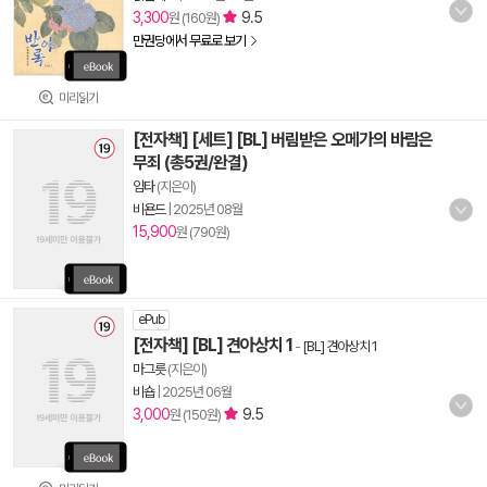
3,300
9.5
원 (160원)
만권당에서 무료로 보기
미리읽기
[전자책] [세트] [BL] 버림받은 오메가의 바람은
무죄 (총5권/완결)
임타
(지은이)
비욘드
|
2025년 08월
15,900
원 (790원)
ePub
[전자책] [BL] 견아상치 1
-
[BL] 견아상치 1
마그릇
(지은이)
비숍
|
2025년 06월
3,000
9.5
원 (150원)