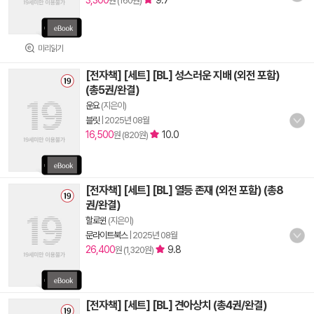
3,300
9.7
원 (160원)
미리읽기
[전자책] [세트] [BL] 성스러운 지배 (외전 포함)
(총5권/완결)
운요
(지은이)
블릿
|
2025년 08월
16,500
10.0
원 (820원)
[전자책] [세트] [BL] 열등 존재 (외전 포함) (총8
권/완결)
할로윈
(지은이)
문라이트북스
|
2025년 08월
26,400
9.8
원 (1,320원)
[전자책] [세트] [BL] 견아상치 (총4권/완결)