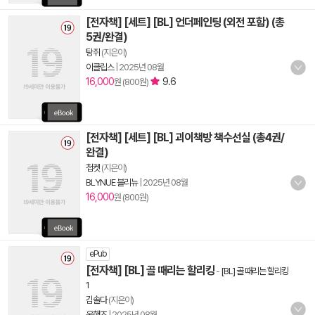
[전자책] [세트] [BL] 언더페인팅 (외전 포함) (총
5권/완결)
탕쥐
(지은이)
이클립스
|
2025년 08월
16,000
9.6
원 (800원)
[전자책] [세트] [BL] 괴이책방 책수선실 (총4권/
완결)
첩켓
(지은이)
BLYNUE 블리뉴
|
2025년 08월
16,000
원 (800원)
ePub
[전자책] [BL] 골 때리는 할리킹
-
[BL] 골 때리는 할리킹
1
김솔다
(지은이)
온핸즈
|
2025년 08월