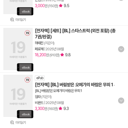
3,000
9.5
원 (150원)
미리읽기
[전자책] [세트] [BL] 스타스트럭 (외전 포함) (총
7권/완결)
하태진
(지은이)
페로체
|
2025년 08월
18,200
9.8
원 (910원)
ePub
[전자책] [BL] 버림받은 오메가의 바람은 무죄 1
-
[BL] 버림받은 오메가의 바람은 무죄 1
임타
(지은이)
비욘드
|
2025년 08월
3,300
9.3
원 (160원)
미리읽기