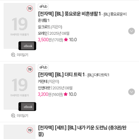
ePub
[전자책] [BL] 풍요로운 비혼생활 1
-
[BL] 풍요로운 비
혼생활 1
실크로드
(지은이)
모레인
|
2025년 08월
3,500
10.0
원 (170원)
미리읽기
ePub
[전자책] [BL] 더티 트릭 1
-
[BL] 더티 트릭 1
카란테
(지은이)
인앤아웃
|
2025년 08월
3,200
10.0
원 (160원)
미리읽기
[전자책] [세트] [BL] 내가 키운 도련님 (총3권/완
결)