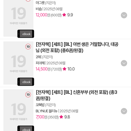
마그릇
(지은이)
비숍
|
2025년 08월
12,000
9.9
원 (600원)
[전자책] [세트] [BL] 이번 생은 거절합니다, 대공
님 (외전 포함) (총6권/완결)
2RE
(지은이)
피아체
|
2025년 08월
14,500
10.0
원 (720원)
[전자책] [세트] [BL] 신혼부부 (외전 포함) (총3
권/완결)
꼬북밥
(지은이)
BLYNUE 블리뉴
|
2025년 08월
7,100
9.8
원 (350원)