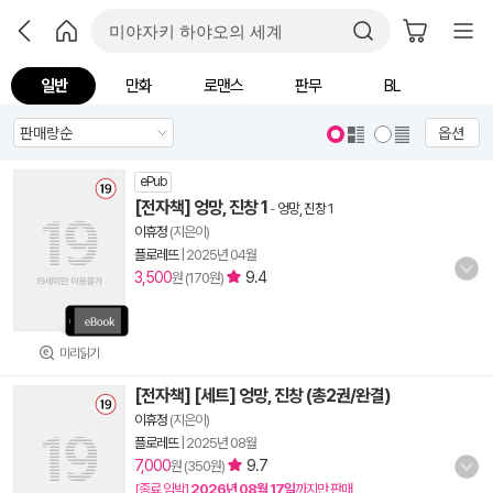
일반
만화
로맨스
판무
BL
옵션
ePub
[전자책] 엉망, 진창 1
-
엉망, 진창 1
이휴정
(지은이)
플로레뜨
|
2025년 04월
3,500
9.4
원 (170원)
미리읽기
[전자책] [세트] 엉망, 진창 (총2권/완결)
이휴정
(지은이)
플로레뜨
|
2025년 08월
7,000
9.7
원 (350원)
[종료 임박]
2026년 08월 17일
까지만 판매