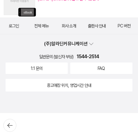
로그인
전체 메뉴
회사 소개
출판사 안내
PC 버전
(주)알라딘커뮤니케이션
1544-2514
일반문의 (발신자 부담)
1:1 문의
FAQ
중고매장 위치, 영업시간 안내
뒤로가
기