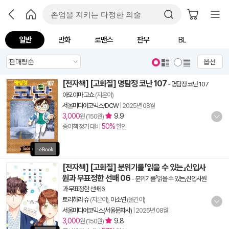
일반
만화
로맨스
판무
BL
옵션
[전자책] [고화질] 명탐정 코난 107
-
명탐정 코난 107
아오야마 고쇼
(지은이)
서울미디어코믹스/DCW
|
2025년 08월
3,000
9.9
원 (150원)
50%
종이책 정가 대비
할인
[전자책] [고화질] 분위기를「읽을 수 있는」신입사
원과 무표정한 선배 06
-
분위기를「읽을 수 있는」신입사원
과 무표정한 선배 6
토리하라 슈
(지은이),
이소연
(옮긴이)
서울미디어코믹스(서울문화사)
|
2025년 08월
3,000
9.8
원 (150원)