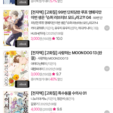
57%
종이책 정가 대비
할인
[전자책] [고화질] 99번 단죄당한 루프 영애지만
이번 생은 「슈퍼 러브러브 모드」라고?! 04
-
99번 단
죄당한 루프 영애지만 이번 생은 「슈퍼 러브러브 모드」라고?! 4
카이 로하루
(지은이),
유우지 유우지
(원작),
히다카 나미
(그림)
HUSH(허쉬)
|
2025년 08월
3,000
10.0
원 (150원)
[전자책] [고화질] 사랑하는 MOON DOG 13 (완
결)
-
사랑하는 MOON DOG 13
야마다 난페이
(지은이)
대원씨아이
|
2025년 08월
3,000
9.7
원 (150원)
40%
종이책 정가 대비
할인
[전자책] [고화질] 특수동물 수의사 01
니노미야 카노
(지은이),
정은서
(옮긴이)
길찾기
|
2025년 08월
4,000
9.6
원 (200원)