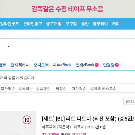
알라딘굿즈
온라인중고
중고매장
우주점
음반
블루레이
커피
벤트
전자책캐시
오디오북
대여eBook
연재eBook
만권당
N
N
개의 상품이 있습니다.
출간일순
등록일순
상품명순
평점순
저가격순
종이책 베스트순
전체
[세트] [BL] 러트 파트너 (외전 포함) (총5권
하루후에
(지은이) |
페로체
| 2025년 8월
13,700원
, 마일리지
원