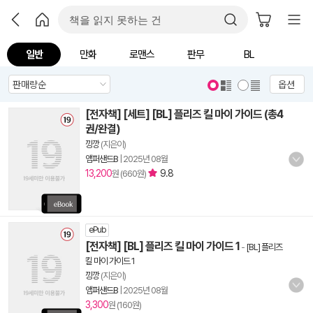
일반
만화
로맨스
판무
BL
옵션
[전자책] [세트] [BL] 플리즈 킬 마이 가이드 (총4
권/완결)
낑깡
(지은이)
앰퍼샌드B
|
2025년 08월
13,200
9.8
원 (660원)
ePub
[전자책] [BL] 플리즈 킬 마이 가이드 1
-
[BL] 플리즈
킬 마이 가이드 1
낑깡
(지은이)
앰퍼샌드B
|
2025년 08월
3,300
원 (160원)