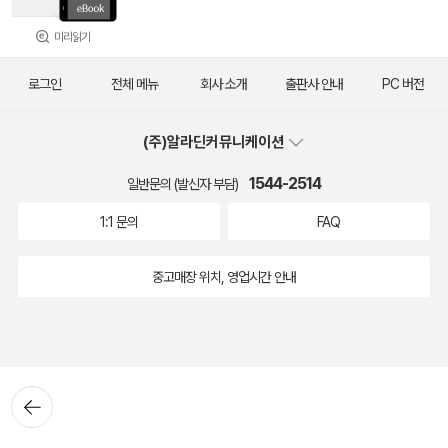
미리읽기
로그인
전체 메뉴
회사 소개
출판사 안내
PC 버전
(주)알라딘커뮤니케이션
1544-2514
일반문의 (발신자 부담)
1:1 문의
FAQ
중고매장 위치, 영업시간 안내
뒤로가
기