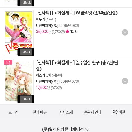
[전자책] [고화질세트] W 줄리엣 (총14권/완결)
에무라
(지은이)
대원씨아이(만화)
|
2015년 08월
35,000
10.0
원 (1,750원)
[전자책] [고화질세트] 일주일간 친구. (총7권/완
결)
하즈키 맛차
(지은이)
대원씨아이(만화)
|
2016년 07월
17,500
원 (870원)
로그인
전체 메뉴
회사 소개
출판사 안내
PC 버전
(주)알라딘커뮤니케이션