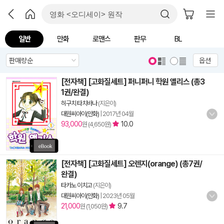
일반
만화
로맨스
판무
BL
옵션
[전자책] [고화질세트] 퍼니퍼니 학원 앨리스 (총3
1권/완결)
히구치 타치바나
(지은이)
대원씨아이(만화)
|
2017년 04월
93,000
10.0
원 (4,650원)
[전자책] [고화질세트] 오렌지(orange) (총7권/
완결)
타카노 이치고
(지은이)
대원씨아이(만화)
|
2023년 05월
21,000
9.7
원 (1,050원)