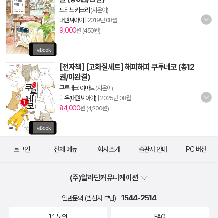
모리노 키코리
(지은이)
대원씨아이
|
2019년 08월
9,000
원 (450원)
[전자책] [고화질세트] 해피해피 쿠루네코 (총12
권/미완결)
쿠루네코 야마토
(지은이)
미우(대원씨아이)
|
2025년 08월
84,000
원 (4,200원)
로그인
전체 메뉴
회사 소개
출판사 안내
PC 버전
(주)알라딘커뮤니케이션
1544-2514
일반문의 (발신자 부담)
1:1 문의
FAQ