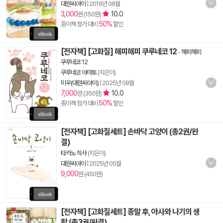
대원씨아이
|
2019년 08월
3,000
10.0
원 (150원)
50%
종이책 정가 대비
할인
[전자책] [고화질] 해피해피 쿠루네코 12
-
해피해피
쿠루네코 12
쿠루네코 야마토
(지은이)
미우(대원씨아이)
|
2025년 08월
7,000
10.0
원 (350원)
50%
종이책 정가 대비
할인
[전자책] [고화질세트] 손바닥 고양이 (총2권/완
결)
타카노 히사
(지은이)
대원씨아이
|
2025년 05월
9,000
원 (450원)
[전자책] [고화질세트] 종말 후, 아사와 나기의 생
활 (총3권/완결)