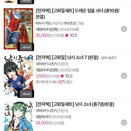
[전자책] [고화질세트] 드래곤 집을 사다 (총10권/
완결)
타누키 카오
(지은이),
아야 초코
(그림)
대원씨아이(만화)
|
2024년 06월
35,000
10.0
원 (1,750원)
[전자책] [고화질] 낚시 소녀 7 (완결)
-
낚시 소녀 7
야마사키 나츠키
(지은이)
대원씨아이(만화)
|
2025년 08월
3,500
10.0
원 (170원)
42%
종이책 정가 대비
할인
[전자책] [고화질세트] 낚시 소녀 (총7권/완결)
야마사키 나츠키
(지은이)
대원씨아이
|
2025년 08월
24,500
원 (1,220원)