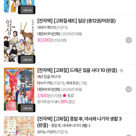
[전자책] [고화질세트] 일상 (총12권/미완결)
아라이 케이치
(지은이)
대원씨아이(만화)
|
2025년 08월
30,000
원 (1,500원)
[전자책] [고화질] 드래곤 집을 사다 10 (완결)
-
드
래곤 집을 사다 10
타누키 카오
(지은이),
아야 초코
(그림)
대원씨아이(만화)
|
2024년 06월
3,500
6.0
원 (170원)
36%
종이책 정가 대비
할인
[전자책] [고화질] 종말 후, 아사와 나기의 생활 3
(완결)
-
종말 후, 아사와 나기의 생활 3
모리노 키코리
(지은이)