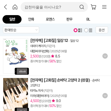
일반
만화
로맨스
판무
BL
옵션
[전자책] [고화질] 일상 12
-
일상 12
아라이 케이치
(지은이)
대원씨아이(만화)
|
2025년 08월
2,500
8.5
원 (120원)
58%
종이책 정가 대비
할인
[전자책] [고화질] 손바닥 고양이 2 (완결)
-
손바닥
고양이 2
타카노 히사
(지은이)
미우(대원씨아이)
|
2025년 05월
4,500
9.0
원 (220원)
50%
종이책 정가 대비
할인