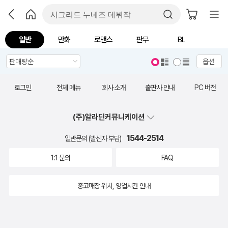
일반
만화
로맨스
판무
BL
옵션
로그인
전체 메뉴
회사 소개
출판사 안내
PC 버전
(주)알라딘커뮤니케이션
1544-2514
일반문의 (발신자 부담)
1:1 문의
FAQ
중고매장 위치, 영업시간 안내