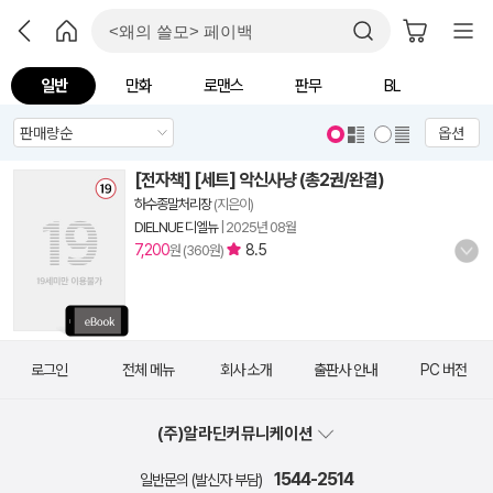
일반
만화
로맨스
판무
BL
옵션
[전자책] [세트] 악신사냥 (총2권/완결)
하수종말처리장
(지은이)
DIELNUE 디엘뉴
|
2025년 08월
7,200
8.5
원 (360원)
로그인
전체 메뉴
회사 소개
출판사 안내
PC 버전
(주)알라딘커뮤니케이션
1544-2514
일반문의 (발신자 부담)