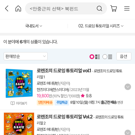
국내도서
02. 드로잉 튜토리얼 시리즈
이 분야에
6
개의 상품이 있습니다.
옵션
로렌조의 드로잉 튜토리얼 vol.1
-
로렌조의 드로잉 튜토
리얼 1
로렌조 에더링턴
(지은이)
한즈미디어(한스미디어)
|
2023년 11월
19,800
9.8
원 (10% 할인 / 1,100원)
8월 10일 (월) 아침 7시
출근전 배송
양탄자배송
주말특급
변경
미리보기
로렌조의 드로잉 튜토리얼 Vol.2
-
로렌조의 드로잉 튜토
리얼 2
로렌조 에더링턴
(지은이)