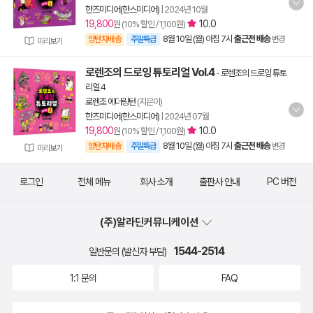
한즈미디어(한스미디어)
|
2024년 10월
19,800
10.0
원 (10% 할인 / 1,100원)
8월 10일 (월) 아침 7시
출근전 배송
양탄자배송
주말특급
변경
미리보기
로렌조의 드로잉 튜토리얼 Vol.4
-
로렌조의 드로잉 튜토
리얼 4
로렌조 에더링턴
(지은이)
한즈미디어(한스미디어)
|
2024년 07월
19,800
10.0
원 (10% 할인 / 1,100원)
8월 10일 (월) 아침 7시
출근전 배송
양탄자배송
주말특급
변경
미리보기
로그인
전체 메뉴
회사 소개
출판사 안내
PC 버전
(주)알라딘커뮤니케이션
1544-2514
일반문의 (발신자 부담)
1:1 문의
FAQ