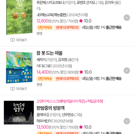
프란체스카 오르토나
(지은이),
로렌조 산지오
(그림),
김지우
(옮긴
이)
JEI재능교육(재능출판)
|
2024년 03월
12,600
10.0
원 (10% 할인 / 700원)
내일 (월) 아침 7시
출근전 배송
양탄자배송
썬데이 EXPRESS
변경
미리보기
잠 못 드는 마을
셰자치
(지은이),
김희정
(옮긴이)
이디X그로
|
2025년 03월
14,400
10.0
원 (10% 할인 / 800원)
내일 (월) 아침 7시
출근전 배송
양탄자배송
썬데이 EXPRESS
변경
미리보기
고양이 박스·스크래쳐(마일리지 차감)+적립금 추첨
한밤중의 방문객
클레어 김
(지은이),
선우현승
(그림)
하우어린이
|
2025년 06월
13,500
10.0
원 (10% 할인 / 750원)
내일 (월) 아침 7시
출근전 배송
양탄자배송
썬데이 EXPRESS