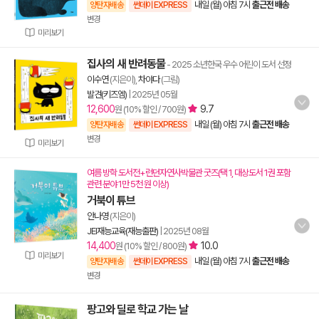
내일 (월) 아침 7시
출근전 배송
양탄자배송
썬데이 EXPRESS
변경
미리보기
집사의 새 반려동물
- 2025 소년한국 우수 어린이 도서 선정
이수연
(지은이),
차야다
(그림)
발견(키즈엠)
|
2025년 05월
12,600
9.7
원 (10% 할인 / 700원)
내일 (월) 아침 7시
출근전 배송
양탄자배송
썬데이 EXPRESS
변경
미리보기
여름 방학 도서전+런던자연사박물관 굿즈(택 1, 대상도서 1권 포함
관련 분야 1만 5천 원 이상)
거북이 튜브
안나영
(지은이)
JEI재능교육(재능출판)
|
2025년 08월
14,400
10.0
원 (10% 할인 / 800원)
미리보기
내일 (월) 아침 7시
출근전 배송
양탄자배송
썬데이 EXPRESS
변경
팡고와 딜로 학교 가는 날