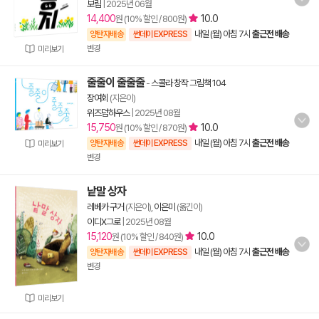
보림
|
2025년 06월
14,400
10.0
원 (10% 할인 / 800원)
내일 (월) 아침 7시
출근전 배송
양탄자배송
썬데이 EXPRESS
변경
미리보기
줄줄이 줄줄줄
-
스콜라 창작 그림책 104
장여회
(지은이)
위즈덤하우스
|
2025년 08월
15,750
10.0
원 (10% 할인 / 870원)
내일 (월) 아침 7시
출근전 배송
양탄자배송
썬데이 EXPRESS
미리보기
변경
낱말 상자
레베카 구거
(지은이),
이은미
(옮긴이)
이디X그로
|
2025년 08월
15,120
10.0
원 (10% 할인 / 840원)
내일 (월) 아침 7시
출근전 배송
양탄자배송
썬데이 EXPRESS
변경
미리보기