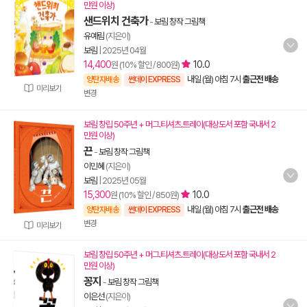
만원 이상)
샌드위치 건축가
-
보림 창작 그림책
유예림
(지은이)
보림
|
2025년 04월
14,400
10.0
원 (10% 할인 / 800원)
내일 (월) 아침 7시
출근전 배송
양탄자배송
썬데이 EXPRESS
미리보기
변경
보림 창립 50주년 + 머그.티셔츠.트레이(대상도서 포함 국내서 2
만원 이상)
끈
-
보림 창작 그림책
이민혜
(지은이)
보림
|
2025년 05월
15,300
10.0
원 (10% 할인 / 850원)
내일 (월) 아침 7시
출근전 배송
양탄자배송
썬데이 EXPRESS
변경
미리보기
보림 창립 50주년 + 머그.티셔츠.트레이(대상도서 포함 국내서 2
만원 이상)
꽁지
-
보림 창작 그림책
이은선
(지은이)