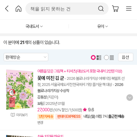
국내도서
유아
이 분야에
21
개의 상품이 있습니다.
옵션
여름을 담은 그림책 + 티셔츠(대상도서 포함 국내서 2만원 이상)
꽃에 미친 김 군
- 2026 볼로냐 라가치상 어메이징 북쉘프 선
정, 2025 서울국제도서전 한국에서 가장 즐거운 책 대상
-
2026
볼로냐 라가치상 수상작
김동성
(지은이)
보림
|
2025년 01월
27,000
9.6
원 (10% 할인 / 1,500원)
미리보기
내일 (월) 아침 7시
출근전 배송
양탄자배송
썬데이 EXPRESS
변경
칫솔 치약용 파우치