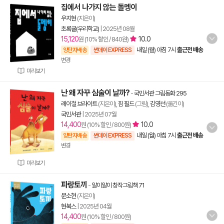
집에서 나가지 않는 돌멩이
우지현
(지은이)
초록귤(우리학교)
|
2025년 08월
15,120
10.0
원 (10% 할인 / 840원)
내일 (월) 아침 7시
출근전 배송
양탄자배송
썬데이 EXPRESS
변경
미리보기
난 왜 자꾸 심술이 날까?
-
국민서관 그림동화 295
레이철 브라이트
(지은이),
짐 필드
(그림),
김영선
(옮긴이)
국민서관
|
2025년 07월
14,400
10.0
원 (10% 할인 / 800원)
내일 (월) 아침 7시
출근전 배송
양탄자배송
썬데이 EXPRESS
변경
미리보기
파랑토끼
-
알이알이 창작그림책 71
문소현
(지은이)
현북스
|
2025년 04월
14,400
원 (10% 할인 / 800원)