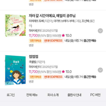
변경
자러 갈 시간이에요, 에밀리 공주님
피에레뜨 듀베
(지은이),
아가트 브레이-부레
(그림),
조선혜
(옮긴
이)
하우어린이
|
2025년 07월
11,700
10.0
원 (10% 할인 / 650원)
내일 (월) 아침 7시
출근전 배송
양탄자배송
썬데이 EXPRESS
변경
점점점
곽꿀벌
(지은이)
하우어린이
|
2025년 07월
11,700
10.0
원 (10% 할인 / 650원)
내일 (월) 아침 7시
출근전 배송
양탄자배송
썬데이 EXPRESS
변경
로그인
전체 메뉴
회사 소개
출판사 안내
PC 버전