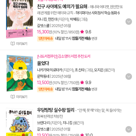
친구 사이에도 예의가 필요해
- 매너와 에티켓, 원만한 또
래 관계를 위한 예의와 규칙
-
하이파이브 사회정서 학습 동화 6
지니 킴
,
한진아
(지은이),
박혜림
(그림)
길벗스쿨
|
2025년 05월
15,300
9.6
원 (10% 할인 / 850원)
내일 밤 11시
잠들기전 배송
양탄자배송
변경
미리보기
[나도서점주인] 김소영의 서점 추천 도서
울었다
나카가와 히로타카
(지은이),
초 신타
(그림),
오지은
(옮긴이)
문학동네
|
2025년 08월
13,500
9.9
원 (10% 할인 / 750원)
내일 밤 11시
잠들기전 배송
양탄자배송
변경
미리보기
우당탕탕 실수왕 밀리
- “안 해, 못 해”라는 말, 쏙 들어가는
회복 탄력성 처방전
브렌다 리
(지은이),
지니 킴
(옮긴이)
길벗스쿨
|
2025년 01월
13,500
10.0
원 (10% 할인 / 750원)