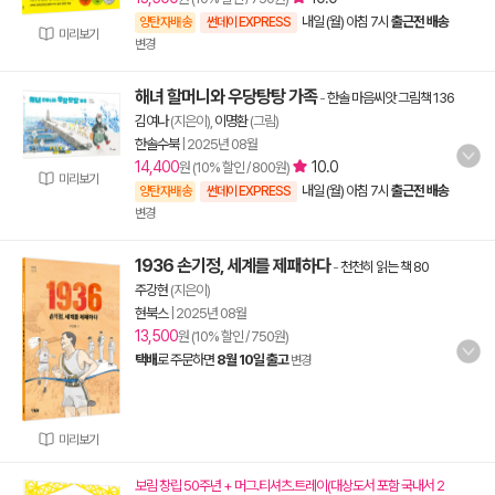
내일 (월) 아침 7시
출근전 배송
양탄자배송
썬데이 EXPRESS
미리보기
변경
해녀 할머니와 우당탕탕 가족
-
한솔 마음씨앗 그림책 136
김여나
(지은이),
이명환
(그림)
한솔수북
|
2025년 08월
14,400
10.0
원 (10% 할인 / 800원)
미리보기
내일 (월) 아침 7시
출근전 배송
양탄자배송
썬데이 EXPRESS
변경
1936 손기정, 세계를 제패하다
-
천천히 읽는 책 80
주강현
(지은이)
현북스
|
2025년 08월
13,500
원 (10% 할인 / 750원)
택배
로 주문하면
8월 10일 출고
변경
미리보기
보림 창립 50주년 + 머그.티셔츠.트레이(대상도서 포함 국내서 2