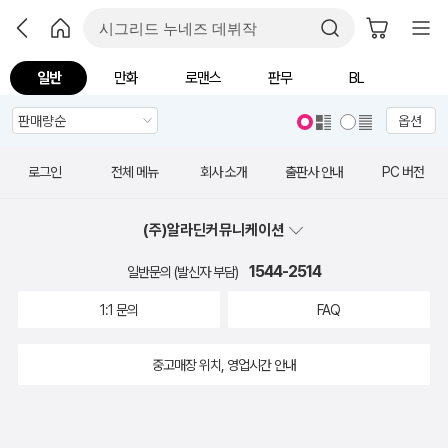
일반
만화
로맨스
판무
BL
옵션
로그인
전체 메뉴
회사 소개
출판사 안내
PC 버전
(주)알라딘커뮤니케이션
1544-2514
일반문의 (발신자 부담)
1:1 문의
FAQ
중고매장 위치, 영업시간 안내