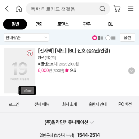
일반
만화
로맨스
판무
BL
옵션
[전자책] [세트] [BL] 진호 (총2권/완결)
황쓰
(지은이)
피플앤스토리
|
2025년 08월
6,000
9.6
원 (300원)
로그인
전체 메뉴
회사 소개
출판사 안내
PC 버전
(주)알라딘커뮤니케이션
1544-2514
일반문의 (발신자 부담)