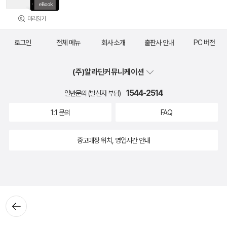
미리읽기
로그인
전체 메뉴
회사 소개
출판사 안내
PC 버전
(주)알라딘커뮤니케이션
1544-2514
일반문의 (발신자 부담)
1:1 문의
FAQ
중고매장 위치, 영업시간 안내
뒤로가
기