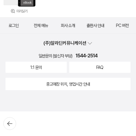
미리읽기
로그인
전체 메뉴
회사 소개
출판사 안내
PC 버전
(주)알라딘커뮤니케이션
1544-2514
일반문의 (발신자 부담)
1:1 문의
FAQ
중고매장 위치, 영업시간 안내
뒤로가
기