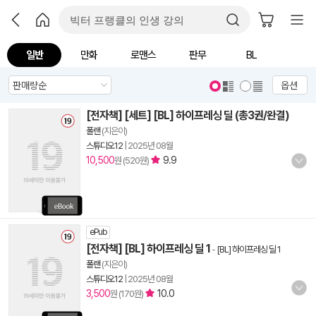
일반
만화
로맨스
판무
BL
옵션
[전자책] [세트] [BL] 하이프레싱 딜 (총3권/완결)
폴랜
(지은이)
스튜디오12
|
2025년 08월
10,500
9.9
원 (520원)
ePub
[전자책] [BL] 하이프레싱 딜 1
-
[BL] 하이프레싱 딜 1
폴랜
(지은이)
스튜디오12
|
2025년 08월
3,500
10.0
원 (170원)