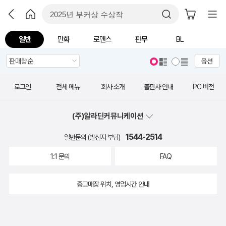
일반
만화
로맨스
판무
BL
옵션
로그인
전체 메뉴
회사 소개
출판사 안내
PC 버전
(주)알라딘커뮤니케이션
1544-2514
일반문의 (발신자 부담)
1:1 문의
FAQ
중고매장 위치, 영업시간 안내