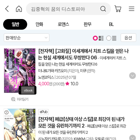
일반
만화
로맨스
판무
BL
옵션
[전자책] [고화질] 이세계에서 치트 스킬을 얻은 나
는 현실 세계에서도 무쌍한다 06
-
이세계에서 치트 스
킬을 얻은 나는 현실 세계에서도 무쌍한다 6
미나토가와 카즈오미
(지은이),
미쿠
(원작)
노엔코믹스
|
2025년 07월
4,000
10.0
원 (200원)
미리읽기
ePub
[전자책] 폐급【상태 이상 스킬】로 최강이 된 내가
모든 것을 유린하기까지 2
-
폐급【상태 이상 스킬】로 최강
이 된 내가 모든 것을 유린하기까지 2
시노자키 카오루
(지은이),
KWKM
(그림),
오토로
(옮긴이)