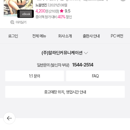
노블엔진
|
2021년 08월
4,200
9.5
원 (210원)
40%
종이책 정가 대비
할인
미리읽기
로그인
전체 메뉴
회사 소개
출판사 안내
PC 버전
(주)알라딘커뮤니케이션
1544-2514
일반문의 (발신자 부담)
1:1 문의
FAQ
중고매장 위치, 영업시간 안내
뒤로가
기