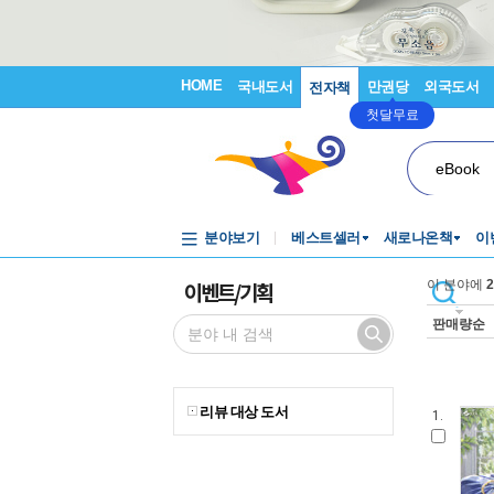
HOME
국내도서
만권당
외국도서
전자책
첫달무료
eBook
분야보기
베스트셀러
새로나온책
이
이벤트/기획
이 분야에
2
판매량순
리뷰 대상 도서
1.