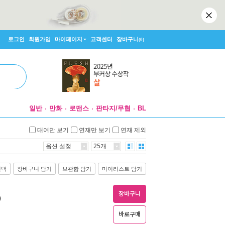
로그인
회원가입
마이페이지
고객센터
장바구니
(0)
일반
만화
로맨스
판타지/무협
BL
대여만 보기
연재만 보기
연재 제외
옵션 설정
25개
선택
장바구니 담기
보관함 담기
마이리스트 담기
장바구니
)
바로구매