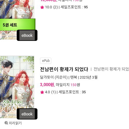
750
10.0
(
2
) | 세일즈포인트 :
95
5권 세트
ePub
전남편이 황제가 되었다
전남편이 황제가 되
ㅣ
달가듯이
(지은이) |
텐북
| 2025년 3월
3,000원
, 마일리지
원
150
4.0
(
1
) | 세일즈포인트 :
35
미리읽기