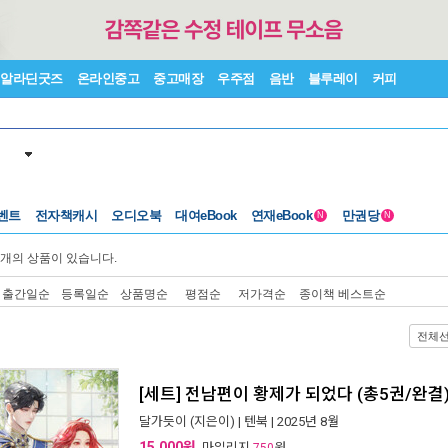
알라딘굿즈
온라인중고
중고매장
우주점
음반
블루레이
커피
벤트
전자책캐시
오디오북
대여eBook
연재eBook
만권당
N
N
개의 상품이 있습니다.
출간일순
등록일순
상품명순
평점순
저가격순
종이책 베스트순
전체
[세트] 전남편이 황제가 되었다 (총5권/완결
달가듯이
(지은이) |
텐북
| 2025년 8월
15,000원
, 마일리지
원