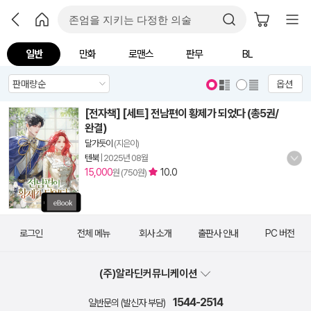
일반
만화
로맨스
판무
BL
옵션
[전자책] [세트] 전남편이 황제가 되었다 (총5권/
완결)
달가듯이
(지은이)
텐북
|
2025년 08월
15,000
10.0
원 (750원)
로그인
전체 메뉴
회사 소개
출판사 안내
PC 버전
(주)알라딘커뮤니케이션
1544-2514
일반문의 (발신자 부담)