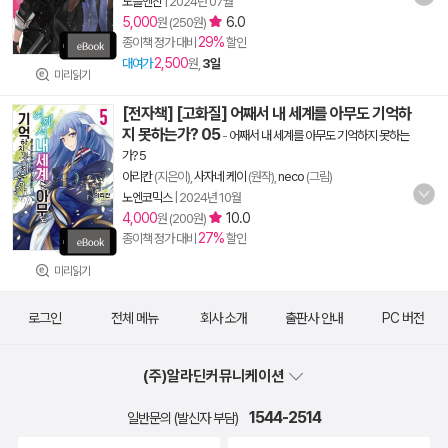
노블엔진
|
2024년 07월
5,000
6.0
원 (250원)
29%
종이책 정가 대비
할인
2,500
대여가
원,
3일
미리읽기
[전자책] [고화질] 어째서 내 세계를 아무도 기억하
지 못하는가? 05
-
어째서 내 세계를 아무도 기억하지 못하는
가? 5
아리칸
(지은이),
사자네 케이
(원작),
neco
(그림)
노엔코믹스
|
2024년 10월
4,000
10.0
원 (200원)
27%
종이책 정가 대비
할인
미리읽기
로그인
전체 메뉴
회사 소개
출판사 안내
PC 버전
(주)알라딘커뮤니케이션
1544-2514
일반문의 (발신자 부담)