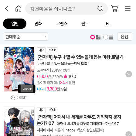
일반
만화
로맨스
판무
BL
옵션
대여
ePub
[전자책] 누구나 할 수 있는 몰래 돕는 마왕 토벌 4
-
누구나 할 수 있는 몰래 돕는 마왕 토벌 4
노블엔진
|
2019년 08월
6,600
10.0
원 (330원)
34%
종이책 정가 대비
할인
3,300
대여가
원,
3일
미리읽기
대여
ePub
[전자책] 어째서 내 세계를 아무도 기억하지 못하
는가? 07
-
어째서 내 세계를 아무도 기억하지 못하는가? 7
사자네 케이
(지은이),
neco
(그림),
이경인
(옮긴이)