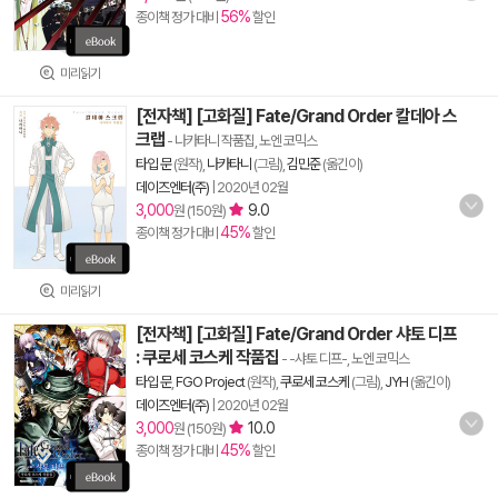
56%
종이책 정가 대비
할인
미리읽기
[전자책] [고화질] Fate/Grand Order 칼데아 스
크랩
- 나카타니 작품집, 노엔 코믹스
타입 문
(원작),
나카타니
(그림),
김민준
(옮긴이)
데이즈엔터(주)
|
2020년 02월
3,000
9.0
원 (150원)
45%
종이책 정가 대비
할인
미리읽기
[전자책] [고화질] Fate/Grand Order 샤토 디프
: 쿠로세 코스케 작품집
- -샤토 디프-, 노엔 코믹스
타입 문
,
FGO Project
(원작),
쿠로세 코스케
(그림),
JYH
(옮긴이)
데이즈엔터(주)
|
2020년 02월
3,000
10.0
원 (150원)
45%
종이책 정가 대비
할인