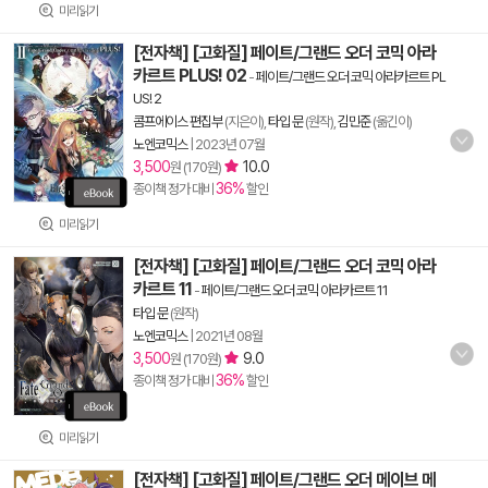
미리읽기
[전자책] [고화질] 페이트/그랜드 오더 코믹 아라
카르트 PLUS! 02
-
페이트/그랜드 오더 코믹 아라카르트 PL
US! 2
콤프에이스 편집부
(지은이),
타입 문
(원작),
김민준
(옮긴이)
노엔코믹스
|
2023년 07월
3,500
10.0
원 (170원)
36%
종이책 정가 대비
할인
미리읽기
[전자책] [고화질] 페이트/그랜드 오더 코믹 아라
카르트 11
-
페이트/그랜드 오더 코믹 아라카르트 11
타입 문
(원작)
노엔코믹스
|
2021년 08월
3,500
9.0
원 (170원)
36%
종이책 정가 대비
할인
미리읽기
[전자책] [고화질] 페이트/그랜드 오더 메이브 메