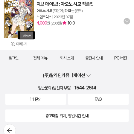
이브 메이브! : 아오노 시모 작품집
아오노 시모
(지은이),
타입 문
(원작)
노엔코믹스
|
2023년 07월
4,000
10.0
원 (200원)
미리읽기
로그인
전체 메뉴
회사 소개
출판사 안내
PC 버전
(주)알라딘커뮤니케이션
1544-2514
일반문의 (발신자 부담)
1:1 문의
FAQ
중고매장 위치, 영업시간 안내
뒤로가