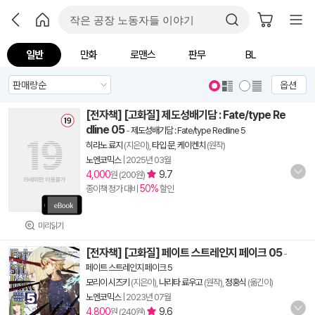
일반
만화
로맨스
판무
BL
옵션
[전자책] [고화질] 제도성배기담 : Fate/type Re
dline 05
-
제도성배기담 : Fate/type Redline 5
히라노 료지
(지은이),
타입 문
,
케이켄치
(원작)
노엔코믹스
|
2025년 03월
4,000
9.7
원 (200원)
50%
종이책 정가 대비
할인
미리읽기
[전자책] [고화질] 페이트 스트레인지 페이크 05
-
페이트 스트레인지 페이크 5
모리이 시즈키
(지은이),
나리타 료우고
(원작),
정홍식
(옮긴이)
노엔코믹스
|
2023년 07월
4,800
9.6
원 (240원)